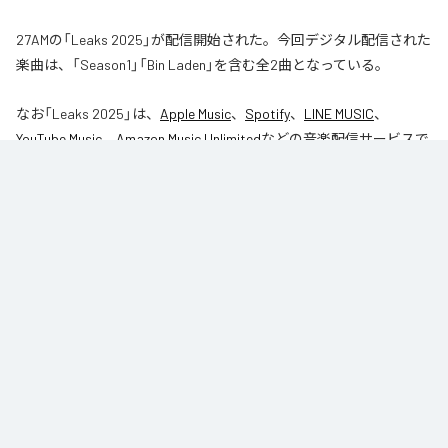
27AMの「Leaks 2025」が配信開始された。今回デジタル配信された
楽曲は、「Season1」「Bin Laden」を含む全2曲となっている。
なお「
Leaks 2025
」は、
Apple Music
、
Spotify
、
LINE MUSIC
、
YouTube Music
、
Amazon Music Unlimited
などの音楽配信サービスで
聴くことができる。
各配信サービス：
Leaks 2025
1
：
Season1
27AM
2
：
Bin Laden
27AM