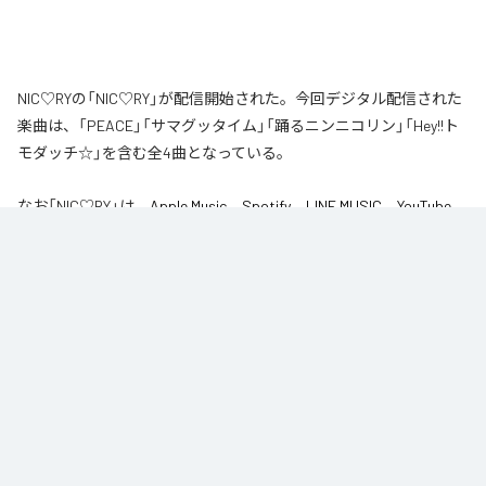
NIC♡RYの「NIC♡RY」が配信開始された。今回デジタル配信された
楽曲は、「PEACE」「サマグッタイム」「踊るニンニコリン」「Hey!!ト
モダッチ☆」を含む全4曲となっている。
なお「
NIC♡RY
」は、
Apple Music
、
Spotify
、
LINE MUSIC
、
YouTube
Music
、
Amazon Music Unlimited
などの音楽配信サービスで聴くこと
ができる。
各配信サービス：
NIC♡RY
1
：
PEACE
NIC♡RY