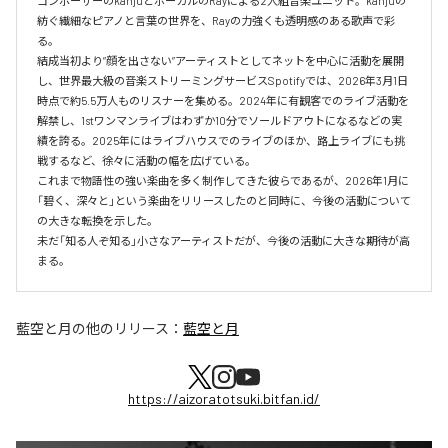
コンポーザーのkanjuとボーカルのRayによる2人組音楽ユニット。kanjuの
紡ぐ繊細なピアノと言葉の世界を、Rayの力強くも透明感のある歌声で彩
る。

結成当初より”顔を出さない”アーティストとしてネットを中心に活動を展開
し、世界最大級の音楽ストリーミングサービスSpotifyでは、2026年3月1日
時点で約5.5万人ものリスナーを集める。2024年に有観客でのライブ活動を
解禁し、1stワンマンライブはわずか10分でソールドアウトになるなどの実
績を誇る。2025年にはライブハウスでのライブのほか、路上ライブにも挑
戦するなど、徐々に活動の幅を広げている。

これまで物語性の強い楽曲を多く制作してきた彼らであるが、2026年1月に
「碧く、深々と」という楽曲をリリースしたのと同時に、今後の活動について
の大きな転換を示した。

未だ「知る人ぞ知る」小さなアーティストだが、今後の活動に大きな期待が高
まる。
藍空と月
の他のリリース：
藍空と月
https://aizoratotsuki.bitfan.id/