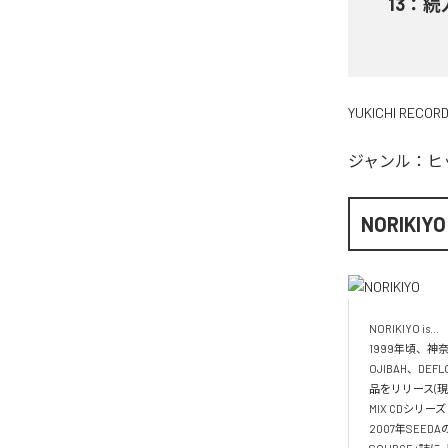
13
：
続
YUKICHI RECOR
ジャンル：
ヒ
NORIKIYO
NORIKIYO is...　 
1999年頃、神奈
OJIBAH、DE
品をリリース(現
MIX CDシリー
2007年SEED