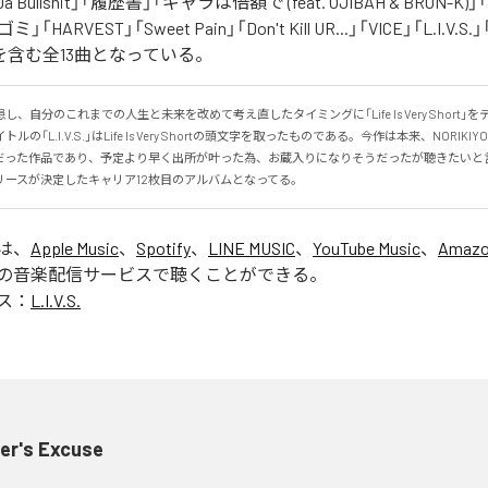
 Da Bullshit」「履歴書」「ギャラは倍額で (feat. OJIBAH & BRON-K)」「
「ゴミ」「HARVEST」「Sweet Pain」「Don't Kill UR...」「VICE」「L.I
を含む全13曲となっている。
、自分のこれまでの人生と未来を改めて考え直したタイミングに「Life Is Very Short」
の「L.I.V.S.」はLife Is Very Shortの頭文字を取ったものである。今作は本来、NORIK
だった作品であり、予定より早く出所が叶った為、お蔵入りになりそうだったが聴きたいと
リースが決定したキャリア12枚目のアルバムとなってる。
」は、
Apple Music
、
Spotify
、
LINE MUSIC
、
YouTube Music
、
Amazo
の音楽配信サービスで聴くことができる。
ス：
L.I.V.S.
er's Excuse