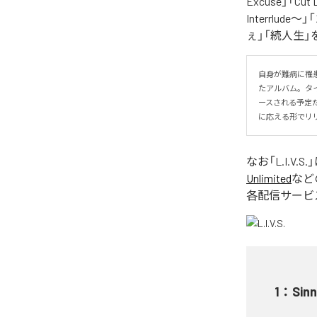
Excuse」「Cut
Interrlude～」
ぇ」「続人生」
自身が難病に罹患し
たアルバム。タイトル
ースされる予定
に応える形でリ
なお「
L.I.V.S.
Unlimited
など
各配信サービ
1
：
Sinn