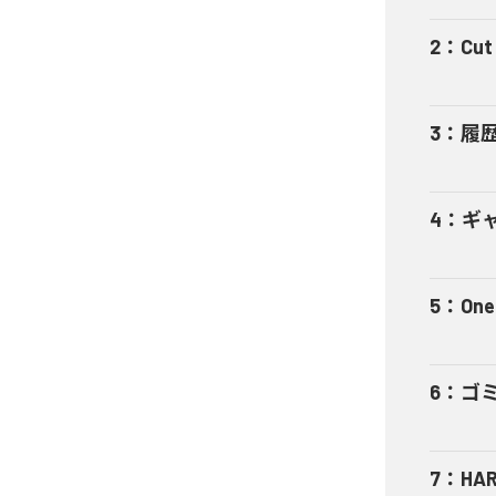
2
：
Cut 
3
：
履
4
：
ギャ
5
：
One
6
：
ゴ
7
：
HA