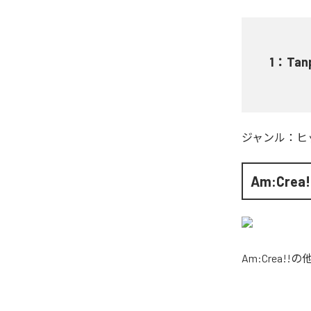
1
：
Tanp
ジャンル：
ヒ
Am:Crea!
Am:Crea!!
の