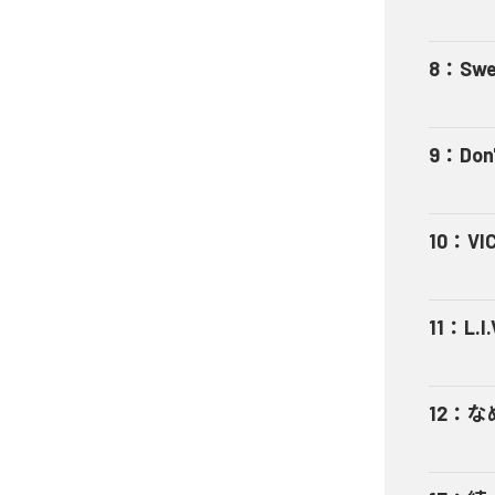
8
：
Swe
9
：
Don'
10
：
VI
11
：
L.I.
12
：
な