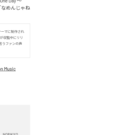
One Day ～
.V.S.」「なめんじゃね
をテーマに制作され
IYOが収監中にリリ
言うファンの声
n Music
NORIKIYO