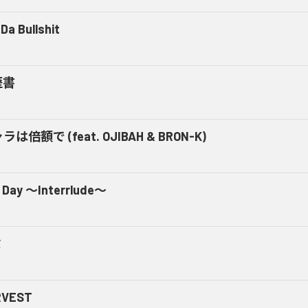
Da Bullshit
歴書
ラは倍額で (feat. OJIBAH & BRON-K)
 Day ～Interrlude～
ミ
RVEST