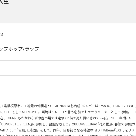
人生
DS
ップホップ/ラップ


川県相模原市にて地元の仲間達とSD JUNKSTAを結成 (メンバーはBron-K、TKC、DJ ISSO
FLO、SITEそしてNORIKIYO)。当時はK-NEROと言う名前でトラックメーカーとして 参加。C
在、CD-Rにもかかわらず中古市場では定価の3倍で売り買いされている)。 2005年頃、SEEDA&
ズ「CONCRETE GREEN」に参加し、話題をさらう。2006年SEEDAの「花と雨」に客演で参加(ガ
Aの4thAlbum「街風」に参加。そして、同年、自身初となる待望の1stソロAlbum「EXIT」をリリー