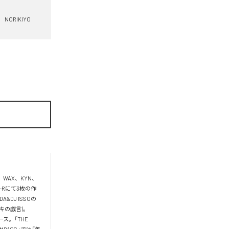
NORIKIYO
、WAX、KYN、
D-Rにて3枚の作
DJ ISSOの
キの戯言)。 
ス。「THE 