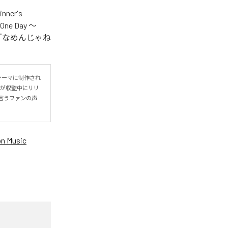
er's
One Day ～
.V.S.」「なめんじゃね
をテーマに制作され
IYOが収監中にリリ
言うファンの声
n Music