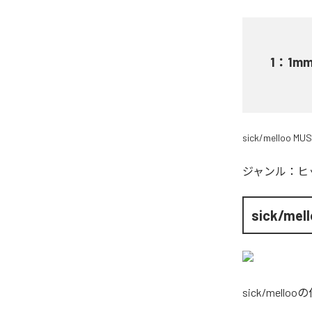
1
：
1m
sick/melloo MUS
ジャンル：
ヒ
sick/mel
sick/melloo
の