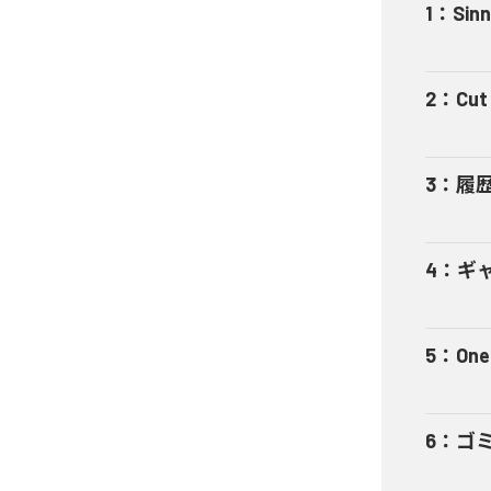
1
：
Sinn
2
：
Cut 
3
：
履
4
：
ギャ
5
：
One
6
：
ゴ