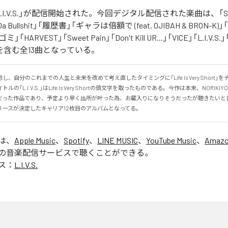
の「L.I.V.S.」が配信開始された。今回デジタル配信された楽曲は、「Sinn
 Da Bullshit」「履歴書」「ギャラは倍額で (feat. OJIBAH & BRON-K)」「
「ゴミ」「HARVEST」「Sweet Pain」「Don't Kill UR...」「VICE」「L.I
を含む全13曲となっている。
、自分のこれまでの人生と未来を改めて考え直したタイミングに「Life Is Very Short」
の「L.I.V.S.」はLife Is Very Shortの頭文字を取ったものである。今作は本来、NORIK
だった作品であり、予定より早く出所が叶った為、お蔵入りになりそうだったが聴きたいと
リースが決定したキャリア12枚目のアルバムとなってる。
」は、
Apple Music
、
Spotify
、
LINE MUSIC
、
YouTube Music
、
Amazo
の音楽配信サービスで聴くことができる。
ス：
L.I.V.S.