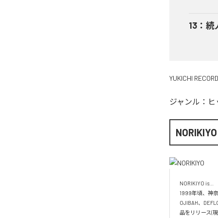
13
：
続
YUKICHI RECOR
ジャンル：
ヒ
NORIKIYO
NORIKIYO is...　 
1999年頃、神奈
OJIBAH、DE
品をリリース(現