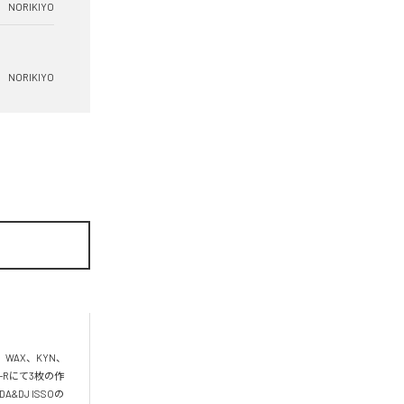
NORIKIYO
NORIKIYO
、WAX、KYN、
D-Rにて3枚の作
DJ ISSOの