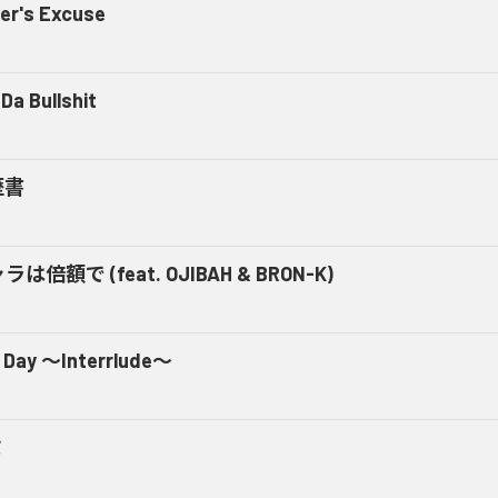
er's Excuse
Da Bullshit
歴書
ラは倍額で (feat. OJIBAH & BRON-K)
 Day ～Interrlude～
ミ