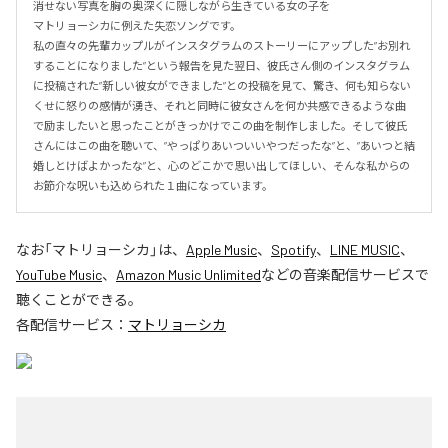
消せない写真を胸の奥深くに隠しながら生きている女の子を

マトリョーシカに例えた失恋ソングです。

私の直々の先輩カップルがインスタグラムのストーリーにアップした”お別れ
することになりました”という報告を見た翌日、彼氏さん側のインスタグラム
に投稿された”新しい彼女ができました”との投稿を見て、驚き、何も知らない
くせに怒りの感情が湧き、それと同時に彼女さんを何か共感できるような曲
で励ましたいと思ったことがきっかけでこの曲を制作しました。そして彼氏
さんにはこの曲を聴いて、”やっぱりあいついいやつだったな”と、”あいつと結
婚しとけばよかったな”と、心のどこかで思い出してほしい、そんな私からの
お節介な呪いも込められた１曲になっています。
なお「
マトリョーシカ
」は、
Apple Music
、
Spotify
、
LINE MUSIC
、
YouTube Music
、
Amazon Music Unlimited
などの音楽配信サービスで
聴くことができる。
各配信サービス：
マトリョーシカ