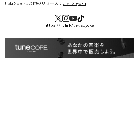
Ueki Soyoka
の他のリリース：
Ueki Soyoka
https://lit.link/uekisoyoka