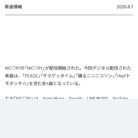
新曲情報
2026.8.7
NIC♡RYの「NIC♡RY」が配信開始された。今回デジタル配信された
楽曲は、「PEACE」「サマグッタイム」「踊るニンニコリン」「Hey!!ト
モダッチ☆」を含む全4曲となっている。
なお「
NIC♡RY
」は、
Apple Music
、
Spotify
、
LINE MUSIC
、
YouTube
Music
、
Amazon Music Unlimited
などの音楽配信サービスで聴くこと
ができる。
各配信サービス：
NIC♡RY