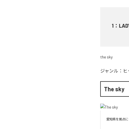
1
：
LAD
the sky
ジャンル：
ヒ
The sky
愛知県を拠点にラ