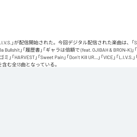
の「L.I.V.S.」が配信開始された。今回デジタル配信された楽曲は、「Sinn
 Da Bullshit」「履歴書」「ギャラは倍額で (feat. OJIBAH & BRON-K)」「
「ゴミ」「HARVEST」「Sweet Pain」「Don't Kill UR...」「VICE」「L.I
を含む全13曲となっている。
、自分のこれまでの人生と未来を改めて考え直したタイミングに「Life Is Very Short」
の「L.I.V.S.」はLife Is Very Shortの頭文字を取ったものである。今作は本来、NORIK
だった作品であり、予定より早く出所が叶った為、お蔵入りになりそうだったが聴きたいと
リースが決定したキャリア12枚目のアルバムとなってる。
」は、
Apple Music
、
Spotify
、
LINE MUSIC
、
YouTube Music
、
Amazo
の音楽配信サービスで聴くことができる。
ス：
L.I.V.S.