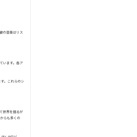
彼の音楽はリス
れています。各ア
ます。これらのシ
じて世界を揺るが
れからも多くの
satto/
