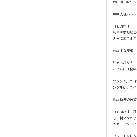
## THE SKY
### 力強いパ
THE SKYは

岐阜や愛知など
ナーにエネルギ
### 主な実績

**アルバム*
ルバムには彼の
**シングル*
ングルは、ライ
### 将来の展望

THE SKY
し、新たなヒッ
人々にインスピ
フューチャリングやリ