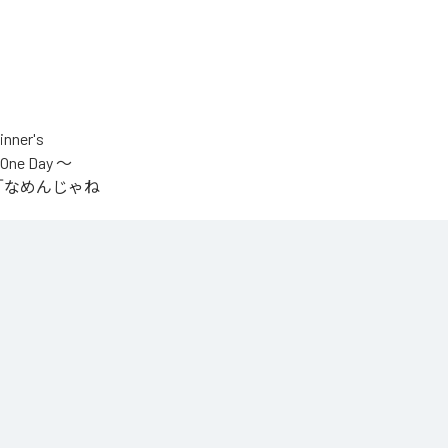
er's
One Day ～
.V.S.」「なめんじゃね
をテーマに制作され
IYOが収監中にリリ
言うファンの声
n Music