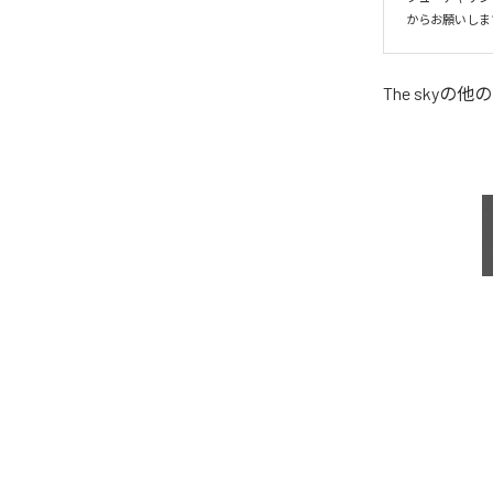
からお願いしま
The sky
の他の