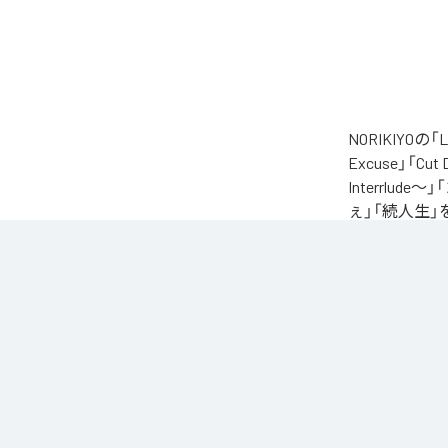
NORIKIYO
Excuse」「Cut
Interrlude～」
ぇ」「続人生」
自身が難病に罹患し
たアルバム。タイトル
ースされる予定
に応える形でリ
なお「
L.I.V.S.
Unlimited
など
各配信サービ