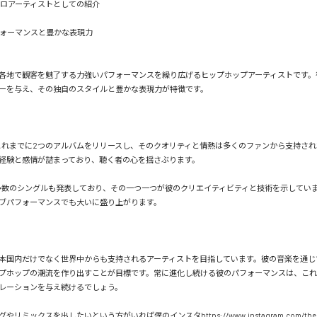
 - ソロアーティストとしての紹介

フォーマンスと豊かな表現力

各地で観客を魅了する力強いパフォーマンスを繰り広げるヒップホップアーティストです。
ーを与え、その独自のスタイルと豊かな表現力が特徴です。

*: これまでに2つのアルバムをリリースし、そのクオリティと情熱は多くのファンから支持さ
経験と感情が詰まっており、聴く者の心を揺さぶります。

*: 多数のシングルも発表しており、その一つ一つが彼のクリエイティビティと技術を示してい
ブパフォーマンスでも大いに盛り上がります。

は、日本国内だけでなく世界中からも支持されるアーティストを目指しています。彼の音楽を通
プホップの潮流を作り出すことが目標です。常に進化し続ける彼のパフォーマンスは、こ
レーションを与え続けるでしょう。

ミックスを出したいという方がいれば僕のインスタhttps://www.instagram.com/the_sky_