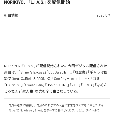
NORIKIYO、「L.I.V.S.」を配信開始
新曲情報
2026.8.7
NORIKIYOの「L.I.V.S.」が配信開始された。今回デジタル配信された
楽曲は、「Sinner's Excuse」「Cut Da Bullshit」「履歴書」「ギャラは倍
額で (feat. OJIBAH & BRON-K)」「One Day ～Interrlude～」「ゴミ」
「HARVEST」「Sweet Pain」「Don't Kill UR...」「VICE」「L.I.V.S.」「なめん
じゃねぇ」「続人生」を含む全13曲となっている。
自身が難病に罹患し、自分のこれまでの人生と未来を改めて考え直したタイ
ミングに「Life Is Very Short」をテーマに制作されたアルバム。タイトルの