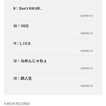
9
：
Don't Kill UR...
NORIKIYO
10
：
VICE
NORIKIYO
11
：
L.I.V.S.
NORIKIYO
12
：
なめんじゃねぇ
NORIKIYO
13
：
続人生
NORIKIYO
YUKICHI RECORDS