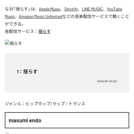
なお「
揺らす
」は、
Apple Music
、
Spotify
、
LINE MUSIC
、
YouTube
Music
、
Amazon Music Unlimited
などの音楽配信サービスで聴くこと
ができる。
各配信サービス：
揺らす
1
：
揺らす
masumi endo
ジャンル：
ヒップホップ/ラップ
/
トランス
masumi endo