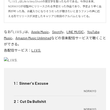
「L.I.V.S.」はLife Is Very Shortの頭文字を取ったものである。今作は本来、
NORIKIYOが収監中にリリースされる予定だった作品であり、予定より早く出
所が叶った為、お蔵入りになりそうだったが聴きたいと言うファンの声に応
える形でリリースが決定したキャリア12枚目のアルバムとなってる。
なお「
L.I.V.S.
」は、
Apple Music
、
Spotify
、
LINE MUSIC
、
YouTube
Music
、
Amazon Music Unlimited
などの音楽配信サービスで聴くこと
ができる。
各配信サービス：
L.I.V.S.
1
：
Sinner's Excuse
NORIKIYO
2
：
Cut Da Bullshit
NORIKIYO