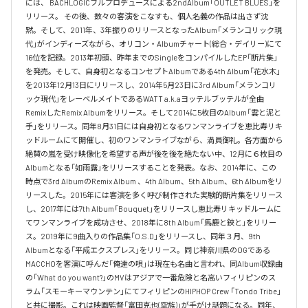
には、 BACHLOGICフルプロデュースによる2ndAlbum「OUTLET BLUES」を
リリース。 その後、数々の客演をこなすも、個人名義の作品は出さず沈
黙。そして、2011年、3年振りのリリースとなったAlbum「メランコリック現
代」がインディーズながら、オリコン・Albumチャート(総合・デイリー)にて
16位を記録。2013年初頭、昨年までのSingleをコンパイルしたEP「断片集」
を発売。そして、自身初となるコンセプトAlbumである4th Album「花水木」
を2013年12月13日にリリースし、2014年5月23日に3rd Album「メランコリ
ック現代」をレーベルメイトであるWATT a.k.aヨッテルブッテルが全曲
RemixしたRemix Albumをリリース。そして2014に5枚目のAlbum「雲と泥と
手」をリリース。同年8月31日には自身初となるワンマンライブを恵比寿リキ
ッドルームにて開催し、初のワンマンライブながら、満員御礼。各方面から
絶賛の嵐を受け映像化を希望する声が後を後を絶たない中、12月に６枚目の
Albumとなる「如雨露」をリリースすることを発表。なお、2014年に、この
時点で3rd AlbumのRemix Album 、4th Album、5th Album、6th Albumをリ
リースした。2015年には客演を多く呼び制作された実験的断片集をリリース
し、2017年には7th Album「Bouquet」をリリースし恵比寿リキッドルームに
てワンマンライブを成功させ、2018年に8th Album「馬鹿と鋏と」をリリー
ス。2019年に9曲入りの作品集「O.S.D」をリリースし、同年３月、9th 
Albumとなる「平成エクスプレス」をリリース。同じ神奈川県のOGである
MACCHOを客演に呼んだ「俺達の唄」は現在も名曲と言われ、同Album収録曲
の「What do you want?」のMVはアジアで一番危険と名高いフィリピンのス
ラム「スモーキーマウンテン」にてフィリピンのHIPHOP Crew 「Tondo Tribe」
と共に撮影。これは映画監督「富田克也(空族)」が手がけ話題になる。同年、