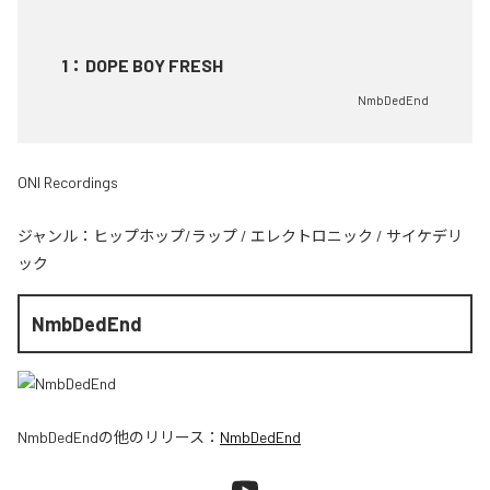
1
：
DOPE BOY FRESH
NmbDedEnd
ONI Recordings
ジャンル：
ヒップホップ/ラップ
/
エレクトロニック
/
サイケデリ
ック
NmbDedEnd
NmbDedEnd
の他のリリース：
NmbDedEnd