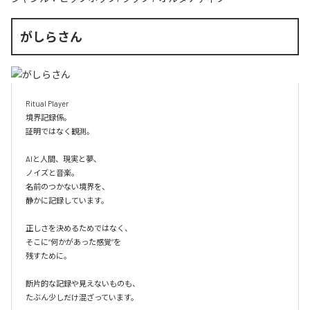
がしらさん
Ritual Player

境界記録係。

証明ではなく観測。

AIと人間、現実と夢、

ノイズと音楽。

名前のつかない境界を、

静かに記録しています。

正しさを決めるためではなく、

そこに“何かがあった感覚”を

残すために。

断片的な記録や見えないものも、

たぶん少しだけ混ざっています。