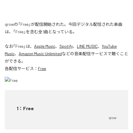
qrowの「Free」が配信開始された。今回デジタル配信された楽曲
は、「Free」を含む全1曲となっている。
なお「
Free
」は、
Apple Music
、
Spotify
、
LINE MUSIC
、
YouTube
Music
、
Amazon Music Unlimited
などの音楽配信サービスで聴くこと
ができる。
各配信サービス：
Free
1
：
Free
qrow