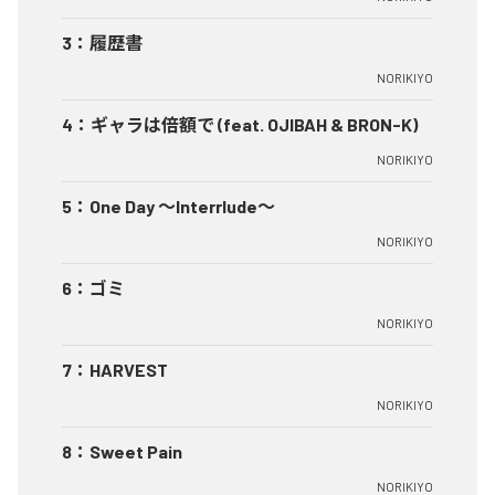
3
：
履歴書
NORIKIYO
4
：
ギャラは倍額で (feat. OJIBAH & BRON-K)
NORIKIYO
5
：
One Day ～Interrlude～
NORIKIYO
6
：
ゴミ
NORIKIYO
7
：
HARVEST
NORIKIYO
8
：
Sweet Pain
NORIKIYO