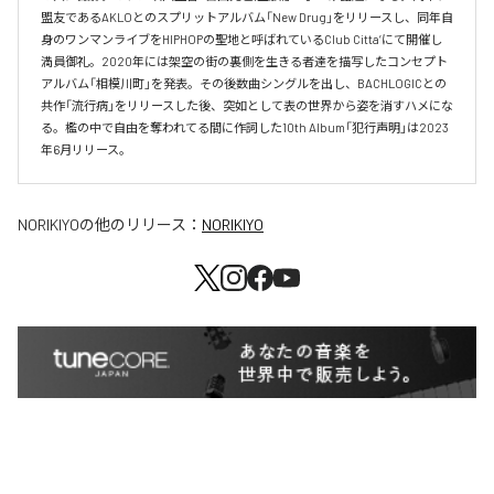
盟友であるAKLOとのスプリットアルバム「New Drug」をリリースし、同年自
身のワンマンライブをHIPHOPの聖地と呼ばれているClub Citta’にて開催し
満員御礼。2020年には架空の街の裏側を生きる者達を描写したコンセプト
アルバム「相模川町」を発表。その後数曲シングルを出し、BACHLOGICとの
共作「流行病」をリリースした後、突如として表の世界から姿を消すハメにな
る。檻の中で自由を奪われてる間に作詞した10th Album「犯行声明」は2023
年6月リリース。
NORIKIYO
の他のリリース：
NORIKIYO