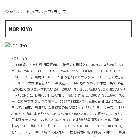
ジャンル：
ヒップホップ/ラップ
NORIKIYO
NORIKIYO is...　 

1999年頃、神奈川県相模原市にて地元の仲間達とSD JUNKSTAを結成 (メン
バーはBron-K、TKC、DJ ISSO、WAX、KYN、OJIBAH、DEFLO、SITEそし
てNORIKIYO)。当時はK-NEROと言う名前でトラックメーカーとして 参加。
CD-Rにて3枚の作品をリリース(現在、CD-Rにもかかわらず中古市場では定
価の3倍で売り買いされている)。 2005年頃、SEEDA&DJ ISSOのMIX CDシリ
ーズ「CONCRETE GREEN」に参加し、話題をさらう。2006年SEEDAの「花と
雨」に客演で参加(ガキの戯言)。 2007年SEEDAの4thAlbum「街風」に参加。
そして、同年、自身初となる待望の1stソロAlbum「EXIT」をリリース。「THE 
SOURCE」誌に よる「BEST OF JAPANESE RAP 2007」にて第三位に、また、
日本語ラップ WEBマガジン「COMPASS」では「年間最優秀Album」に選出さ
れた。 2008年にMIX CD「DJ ISSO PRESENTS RE ROLLED UP 28 BLUNTS」 
をリリースし、MIX CDながら限定4500枚を瞬時に売り切る。同年2008年夏