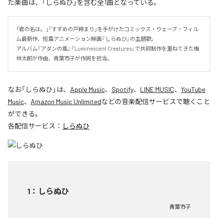
た楽曲は、「しらぬひ」を含む全1曲となっている。
「君の名は。」「すずめの戸締まり」を手がけたコミックス・ウェーブ・フィル
ム最新作、短篇アニメーション映画『しらぬひ』の主題歌。

アルバム『アダンの風』『Luminescent Creatures』で共同制作を重ねてきた梅
林太郎が作曲、青葉市子が作詞を担当。
なお「
しらぬひ
」は、
Apple Music
、
Spotify
、
LINE MUSIC
、
YouTube
Music
、
Amazon Music Unlimited
などの音楽配信サービスで聴くこと
ができる。
各配信サービス：
しらぬひ
1
：
しらぬひ
青葉市子