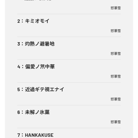
怒華雪
2
：
キミオモイ
怒華雪
3
：
灼熱ノ避暑地
怒華雪
4
：
偏愛ノ笊中華
怒華雪
5
：
近過ギテ視エナイ
怒華雪
6
：
未解ノ氷菓
怒華雪
7
：
HANKAKUSE