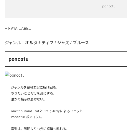
poncotu
HIRAYA LABEL
ジャンル：
オルタナティブ
/
ジャズ
/
ブルース
poncotu
ジャンルを縦横無尽に駆け回る。

やりたいことだけを形にする。

誰かの指示は届かない。

one thousand Leaf と Craig Jerry によるユニット

Poncotu（ポンコツ）。

音楽は、説明よりも先に感情へ触れる。
