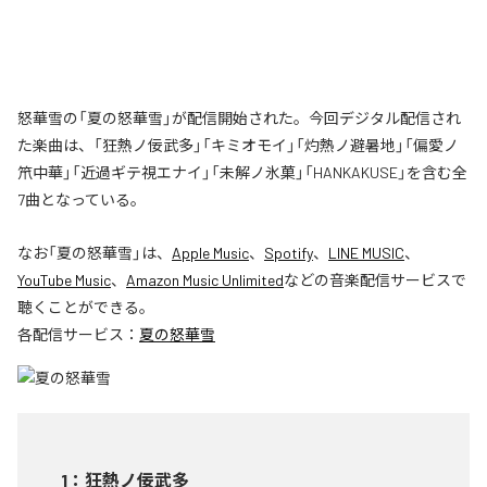
怒華雪の「夏の怒華雪」が配信開始された。今回デジタル配信され
た楽曲は、「狂熱ノ佞武多」「キミオモイ」「灼熱ノ避暑地」「偏愛ノ
笊中華」「近過ギテ視エナイ」「未解ノ氷菓」「HANKAKUSE」を含む全
7曲となっている。
なお「
夏の怒華雪
」は、
Apple Music
、
Spotify
、
LINE MUSIC
、
YouTube Music
、
Amazon Music Unlimited
などの音楽配信サービスで
聴くことができる。
各配信サービス：
夏の怒華雪
1
：
狂熱ノ佞武多