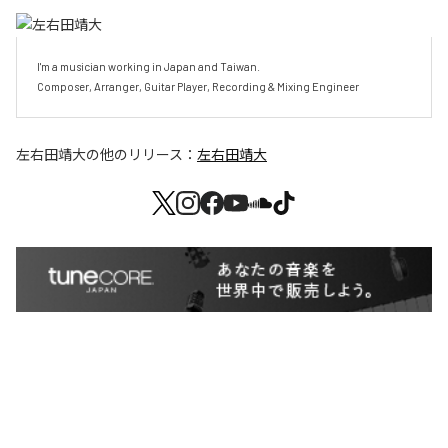
I'm a musician working in Japan and Taiwan.

Composer, Arranger, Guitar Player, Recording & Mixing Engineer
左右田靖大
の他のリリース：
左右田靖大