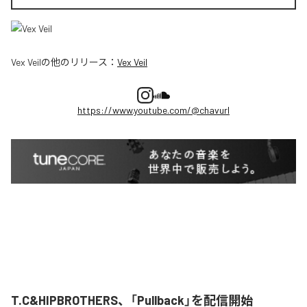
Vex Veil
の他のリリース：
Vex Veil
https://www.youtube.com/@chavurl
T.C&HIPBROTHERS、「Pullback」を配信開始