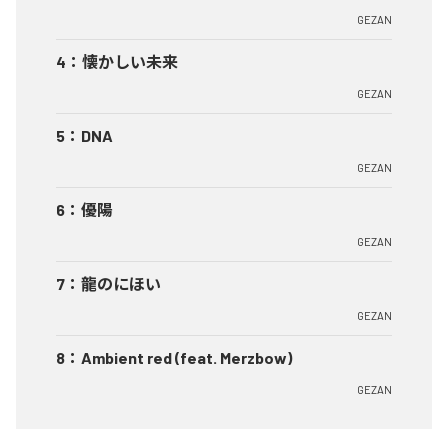
GEZAN
4
：
懐かしい未来
GEZAN
5
：
DNA
GEZAN
6
：
優陽
GEZAN
7
：
龍のにほい
GEZAN
8
：
Ambient red (feat. Merzbow)
GEZAN