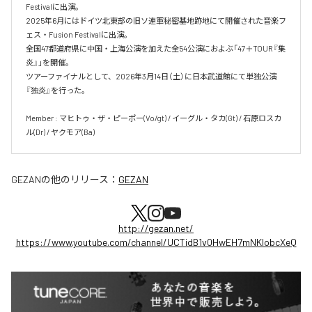
Festivalに出演。

2025年6月にはドイツ北東部の旧ソ連軍秘密基地跡地にて開催された音楽フ
ェス・Fusion Festivalに出演。

全国47都道府県に中国・上海公演を加えた全54公演におよぶ「47＋TOUR『集
炎』」を開催。

ツアーファイナルとして、2026年3月14日（土）に日本武道館にて単独公演
『独炎』を行った。

Member : マヒトゥ・ザ・ピーポー(Vo/gt) / イーグル・タカ(Gt) / 石原ロスカ
ル(Dr) / ヤクモア(Ba)
GEZAN
の他のリリース：
GEZAN
http://gezan.net/
https://www.youtube.com/channel/UCTidB1v0HwEH7mNKlobcXeQ