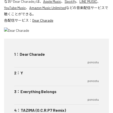
なお「
Dear Charade
」は、
Apple Music
、
Spotify
、
LINE MUSIC
、
YouTube Music
、
Amazon Music Unlimited
などの音楽配信サービスで
聴くことができる。
各配信サービス：
Dear Charade
1
：
Dear Charade
poncotu
2
：
Y
poncotu
3
：
Everything Belongs
poncotu
4
：
TAZIMA (O.C.R.P7 Remix)