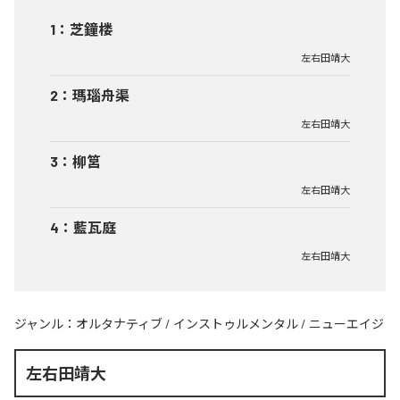
1
：
芝鐘楼
左右田靖大
2
：
瑪瑙舟渠
左右田靖大
3
：
柳筥
左右田靖大
4
：
藍瓦庭
左右田靖大
ジャンル：
オルタナティブ
/
インストゥルメンタル
/
ニューエイジ
左右田靖大