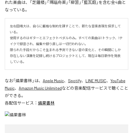
れた楽曲は、「芝鐘楼」「瑪瑙舟渠」「柳筥」「藍瓦庭」を含む全4曲と
なっている。
左右田靖大は、自らに厳格な制約を課すことで、新たな音楽表現を探求して
いる。

使用するのはギターとエフェクトペダルのみ。すべての楽曲は1トラック、1テ
イクで録音され、編集や録り直しは一切行われない。

限られた手段だからこそ生まれる予測できない音の変化と、その瞬間にしか
存在しない演奏を記録し続けるプロジェクトとして、現在は毎日新作を発表
している。
なお「
燐果書林
」は、
Apple Music
、
Spotify
、
LINE MUSIC
、
YouTube
Music
、
Amazon Music Unlimited
などの音楽配信サービスで聴くこと
ができる。
各配信サービス：
燐果書林