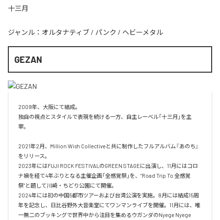
十三月
ジャンル：
オルタナティブ
/
パンク
/
ヘビーメタル
GEZAN
2009年、大阪にて結成。

独自の視点とスタイルで表現を続ける一方、自主レーベル「十三月」を主
宰。

2021年2月、Million Wish Collectiveと共に制作したフルアルバム『あのち』
をリリース。

2023年にはFUJI ROCK FESTIVALのGREEN STAGEに出演し、11月にはコロ
ナ禍を経て4年ぶりとなる主催企画「全感覚祭」を、“Road Trip To 全感覚
祭”と題して川崎・ちどり公園にて開催。

2024年には初の中国5都市ツアーおよび台湾公演を実施。8月には結成15周
年を記念し、日比谷野外大音楽堂にてワンマンライブを開催。11月には、唯
一無二のブッキングで世界中から注目を集めるウガンダのNyege Nyege 