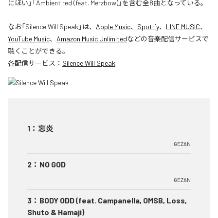
にほい」「Ambient red (feat. Merzbow)」を含む全8曲となっている。
なお「
Silence Will Speak
」は、
Apple Music
、
Spotify
、
LINE MUSIC
、
YouTube Music
、
Amazon Music Unlimited
などの音楽配信サービスで
聴くことができる。
各配信サービス：
Silence Will Speak
1
：
忘炎
GEZAN
2
：
NO GOD
GEZAN
3
：
BODY ODD (feat. Campanella, OMSB, Loss,
Shuto & Hamaji)