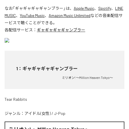
なお「
ギャギャギャギャンブラー
」は、
Apple Music
、
Spotify
、
LINE
MUSIC
、
YouTube Music
、
Amazon Music Unlimited
などの音楽配信サ
ービスで聴くことができる。
各配信サービス：
ギャギャギャギャンブラー
1
：
ギャギャギャギャンブラー
ミリオン! 〜Million Heaven Tokyo〜
Tear Rabbits
ジャンル：
アイドル(女性)
/
J-Pop