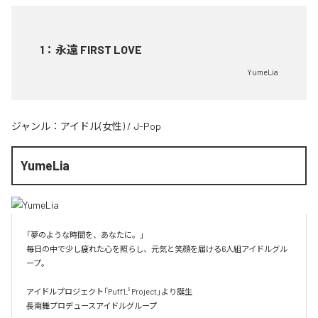
1
：
永遠 FIRST LOVE
YumeLia
ジャンル：
アイドル(女性)
/
J-Pop
YumeLia
「夢のような時間を、あなたに。」

毎日の中で少し疲れた心を照らし、元気と笑顔を届ける6人組アイドルグル
ープ。

アイドルプロジェクト「Puff'L³ Project」より誕生

長南舞プロデュースアイドルグループ