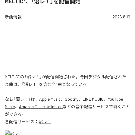
MELTIC°、「沼レ！」を配信開始
新曲情報
2026.8.10
MELTIC°の「沼レ！」が配信開始された。今回デジタル配信された
楽曲は、「沼レ！」を含む全1曲となっている。
なお「
沼レ！
」は、
Apple Music
、
Spotify
、
LINE MUSIC
、
YouTube
Music
、
Amazon Music Unlimited
などの音楽配信サービスで聴くこと
ができる。
各配信サービス：
沼レ！