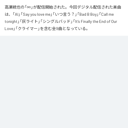
高瀬統也の「∞」が配信開始された。今回デジタル配信された楽曲
は、「AI」「Say you love me」「いつ言う？」「Bad B Boy」「Call me
tonight」「灰ライト」「シングルバッド」「It’s Finally the End of Our
Love」「クライマー」を含む全9曲となっている。
なお「
∞
」は、
Apple Music
、
Spotify
、
LINE MUSIC
、
YouTube Music
、
Amazon Music Unlimited
などの音楽配信サービスで聴くことができ
る。
各配信サービス：
∞
1
：
AI
高瀬統也
2
：
Say you love me