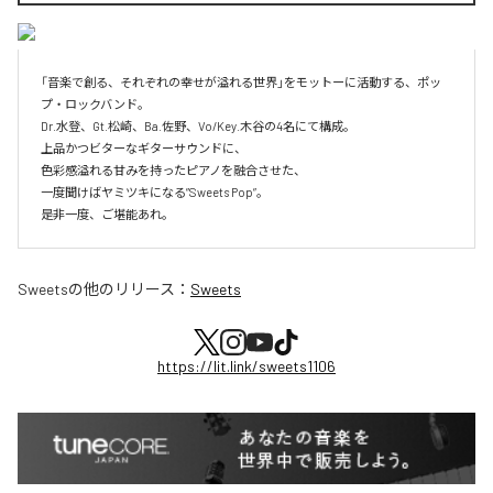
「音楽で創る、それぞれの幸せが溢れる世界」をモットーに活動する、ポッ
プ・ロックバンド。

Dr.水登、Gt.松崎、Ba.佐野、Vo/Key.木谷の4名にて構成。

上品かつビターなギターサウンドに、

色彩感溢れる甘みを持ったピアノを融合させた、

一度聞けばヤミツキになる”Sweets Pop”。

是非一度、ご堪能あれ。
Sweets
の他のリリース：
Sweets
https://lit.link/sweets1106