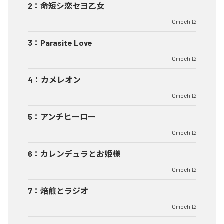
2
：
命短シ恋セヨ乙女
OmochiΩ
3
：
Parasite Love
OmochiΩ
4
：
カメレオン
OmochiΩ
5
：
アンチヒーロー
OmochiΩ
6
：
カレンデュラとお姫様
OmochiΩ
7
：
焙煎とラジオ
OmochiΩ