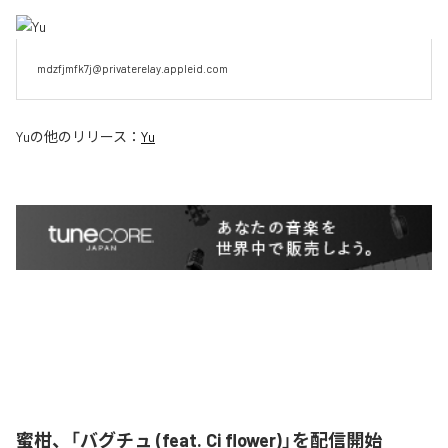
mdzfjmfk7j@privaterelay.appleid.com
Yu
の他のリリース：
Yu
蜜柑、「バグチュ (feat. Ci flower)」を配信開始