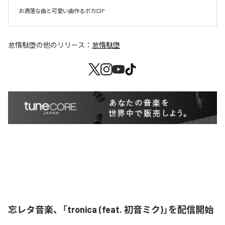
お洒落な曲と可愛い曲作るボカロP
怠惰駄堕
の他のリリース：
怠惰駄堕
忘レタ音楽、「tronica (feat. 初音ミク)」を配信開始