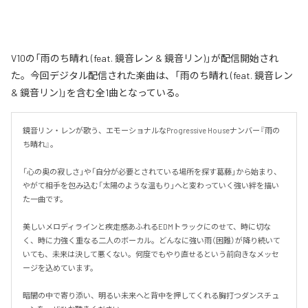
V10の「雨のち晴れ (feat. 鏡音レン & 鏡音リン)」が配信開始され
た。今回デジタル配信された楽曲は、「雨のち晴れ (feat. 鏡音レン
& 鏡音リン)」を含む全1曲となっている。
鏡音リン・レンが歌う、エモーショナルなProgressive Houseナンバー『雨の
ち晴れ』。

「心の奥の寂しさ」や「自分が必要とされている場所を探す葛藤」から始まり、
やがて相手を包み込む「太陽のような温もり」へと変わっていく強い絆を描い
た一曲です。

美しいメロディラインと疾走感あふれるEDMトラックにのせて、時に切な
く、時に力強く重なる二人のボーカル。どんなに強い雨（困難）が降り続いて
いても、未来は決して悪くない。何度でもやり直せるという前向きなメッセ
ージを込めています。

暗闇の中で寄り添い、明るい未来へと背中を押してくれる胸打つダンスチュ