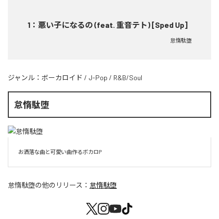
1
：
悪い子になるの (feat. 重音テト) [Sped Up]
怠惰駄堕
ジャンル：
ボーカロイド
/
J-Pop
/
R&B/Soul
怠惰駄堕
お洒落な曲と可愛い曲作るボカロP
怠惰駄堕
の他のリリース：
怠惰駄堕