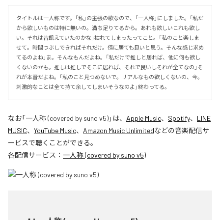
タイトルは一人称です。「私」の主張の歌なので、「一人称」にしました。「私だ
から欲しいものは特に無いの。満ち足りてるから。あれも欲しいこれも欲し
い。それは昔飢えていたのかな」枯れてしまったってこと。「私のこと楽しま
せて。時間つぶしできればそれだけ。傍に居ても良いと思う。そんな感じ求め
てるのよね」ま。そんなもんだよね。「私だけで推しと居れば、他に何も欲し
くないのかも。推しは推しでそこに居れば、それで良いしそれが全てなの」そ
れが本音だよね。「私のこと見つめないで。リアルなもの欲しくないの、今。
刺激的なことは全て持て余してしまいそうなのよ」終わってる。
なお「
一人称 (covered by suno v5)
」は、
Apple Music
、
Spotify
、
LINE
MUSIC
、
YouTube Music
、
Amazon Music Unlimited
などの音楽配信サ
ービスで聴くことができる。
各配信サービス：
一人称 (covered by suno v5)