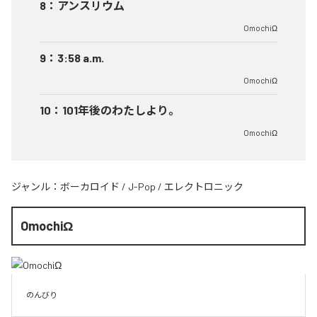
8
：
アンスリウム
OmochiΩ
9
：
3:58 a.m.
OmochiΩ
10
：
101年後のわたしより。
OmochiΩ
ジャンル：
ボーカロイド
/
J-Pop
/
エレクトロニック
OmochiΩ
のんびり