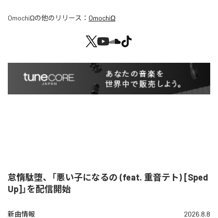
OmochiΩ
の他のリリース：
OmochiΩ
怠惰駄堕、「悪い子になるの (feat. 重音テト) [Sped
Up]」を配信開始
新曲情報
2026.8.8