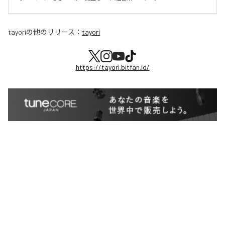
tayori
の他のリリース：
tayori
https://tayori.bitfan.id/