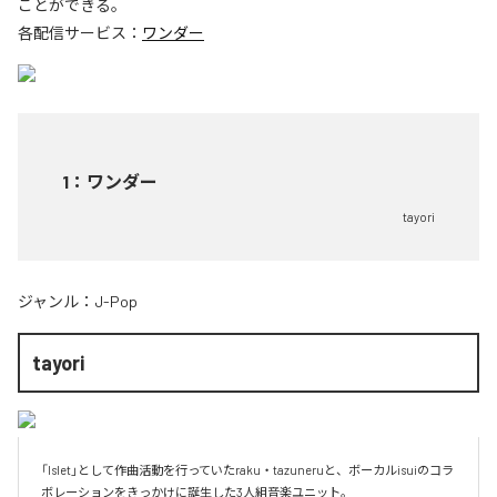
ことができる。
各配信サービス：
ワンダー
1
：
ワンダー
tayori
ジャンル：
J-Pop
tayori
「Islet」として作曲活動を行っていたraku・tazuneruと、ボーカルisuiのコラ
ボレーションをきっかけに誕生した3人組音楽ユニット。