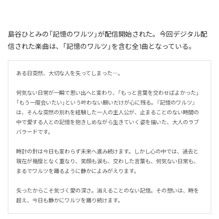
島谷ひとみの「記憶のワルツ」が配信開始された。今回デジタル配
信された楽曲は、「記憶のワルツ」を含む全1曲となっている。
ある日突然、大切な人を失ってしまった―。

何気ない日常が一瞬で思い出へと変わり、「もっと言葉を交わせばよかった」
「もう一度会いたい」という叶わない願いだけが心に残る。『記憶のワルツ』
は、そんな突然の別れを経験した一人の主人公が、止まることのない時間の
中で愛する人との記憶を抱きしめながら生きていく姿を描いた、大人のラブ
バラードです。

時計の針は今日も変わらず未来へ進み続けます。しかし心の中では、過去と
現在が幾度となく重なり、笑顔も涙も、交わした言葉も、何気ない日常も、
まるでワルツを踊るように静かによみがえります。

失ったからこそ気づく愛の深さ。消えることのない記憶。その想いは、時を
超え、今日も静かにワルツを踊り続けます。