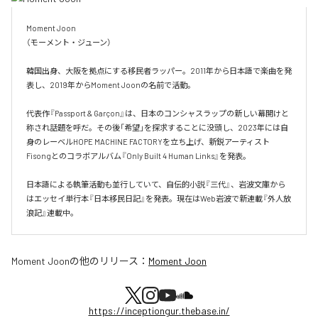
Moment Joon

（モーメント・ジューン）

韓国出身、大阪を拠点にする移民者ラッパー。2011年から日本語で楽曲を発
表し、2019年からMoment Joonの名前で活動。

代表作『Passport & Garçon』は、日本のコンシャスラップの新しい幕開けと
称され話題を呼だ。その後「希望」を探求することに没頭し、2023年には自
身のレーベルHOPE MACHINE FACTORYを立ち上げ、新鋭アーティスト
Fisongとのコラボアルバム『Only Built 4 Human Links』を発表。

日本語による執筆活動も並行していて、自伝的小説『三代』、岩波文庫から
はエッセイ単行本『日本移民日記』を発表。現在はWeb岩波で新連載『外人放
浪記』連載中。
Moment Joon
の他のリリース：
Moment Joon
https://inceptiongur.thebase.in/