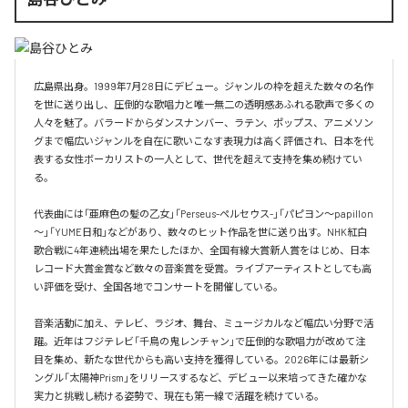
広島県出身。1999年7月28日にデビュー。ジャンルの枠を超えた数々の名作
を世に送り出し、圧倒的な歌唱力と唯一無二の透明感あふれる歌声で多くの
人々を魅了。バラードからダンスナンバー、ラテン、ポップス、アニメソン
グまで幅広いジャンルを自在に歌いこなす表現力は高く評価され、日本を代
表する女性ボーカリストの一人として、世代を超えて支持を集め続けてい
る。

代表曲には「亜麻色の髪の乙女」「Perseus-ペルセウス-」「パピヨン～papillon
～」「YUME日和」などがあり、数々のヒット作品を世に送り出す。NHK紅白
歌合戦に4年連続出場を果たしたほか、全国有線大賞新人賞をはじめ、日本
レコード大賞金賞など数々の音楽賞を受賞。ライブアーティストとしても高
い評価を受け、全国各地でコンサートを開催している。

音楽活動に加え、テレビ、ラジオ、舞台、ミュージカルなど幅広い分野で活
躍。近年はフジテレビ「千鳥の鬼レンチャン」で圧倒的な歌唱力が改めて注
目を集め、新たな世代からも高い支持を獲得している。2026年には最新シ
ングル「太陽神Prism」をリリースするなど、デビュー以来培ってきた確かな
実力と挑戦し続ける姿勢で、現在も第一線で活躍を続けている。