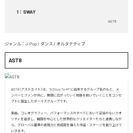
1
：
SWAY
AST8
ジャンル：
J-Pop
/
ダンス
/
オルタナティブ
AST8
AST8（アストエイト）は、“A Story To ∞” に由来するグループ名のもと、メ
ンバーとファンが共に、無限に広がっていく物語を紡いでいくことをコンセ
プトに誕生したボーイズグループです。

楽曲、コレオグラフィー、パフォーマンスのすべてにおいて妥協のないクオ
リティを追求し、韓国を中心とした世界的なクリエイターたちと連携しなが
ら、グローバル基準の表現力と完成度を備えた作品・ステージを創り上げて
いきます。
