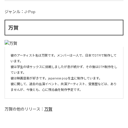
ジャンル：
J-Pop
万賀
彼のアーティスト名は万賀です。メンバーは一人で、日本でDTMで制作して
います。

彼は学生の頃サックスに挑戦しましたが息が続かず、その後はDTM制作をし
ています。

彼は映画音楽が好きです。japanese popを主に制作しています。

彼に関して、過去の出演イベント、共演アーティスト、受賞歴などは、あり
ませんが、今後とも、心に残る曲を制作予定です。
万賀
の他のリリース：
万賀