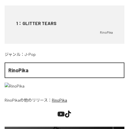
1
：
GLITTER TEARS
RinoPika
ジャンル：
J-Pop
RinoPika
RinoPika
の他のリリース：
RinoPika