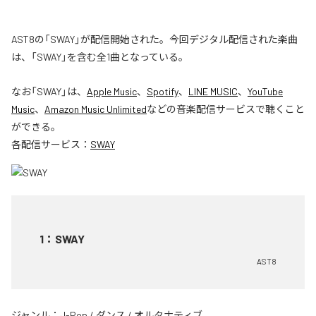
AST8の「SWAY」が配信開始された。今回デジタル配信された楽曲
は、「SWAY」を含む全1曲となっている。
なお「
SWAY
」は、
Apple Music
、
Spotify
、
LINE MUSIC
、
YouTube
Music
、
Amazon Music Unlimited
などの音楽配信サービスで聴くこと
ができる。
各配信サービス：
SWAY
1
：
SWAY
AST8
ジャンル：
J-Pop
/
ダンス
/
オルタナティブ