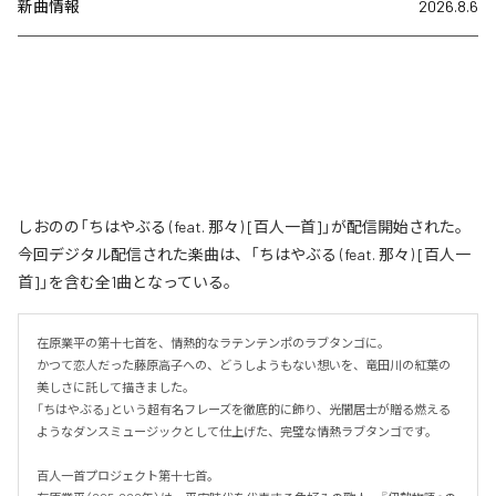
新曲情報
2026.8.6
しおのの「ちはやぶる (feat. 那々) [百人一首]」が配信開始された。
今回デジタル配信された楽曲は、「ちはやぶる (feat. 那々) [百人一
首]」を含む全1曲となっている。
在原業平の第十七首を、情熱的なラテンテンポのラブタンゴに。

かつて恋人だった藤原高子への、どうしようもない想いを、竜田川の紅葉の
美しさに託して描きました。

「ちはやぶる」という超有名フレーズを徹底的に飾り、光闇居士が贈る燃える
ようなダンスミュージックとして仕上げた、完璧な情熱ラブタンゴです。

百人一首プロジェクト第十七首。
