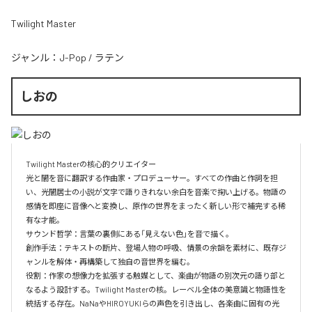
Twilight Master
ジャンル：
J-Pop
/
ラテン
しおの
Twilight Masterの核心的クリエイター  

光と闇を音に翻訳する作曲家・プロデューサー。すべての作曲と作詞を担
い、光闇居士の小説が文字で語りきれない余白を音楽で掬い上げる。物語の
感情を即座に音像へと変換し、原作の世界をまったく新しい形で補完する稀
有な才能。

サウンド哲学：言葉の裏側にある「見えない色」を音で描く。

創作手法：テキストの断片、登場人物の呼吸、情景の余韻を素材に、既存ジ
ャンルを解体・再構築して独自の音世界を編む。

役割：作家の想像力を拡張する触媒として、楽曲が物語の別次元の語り部と
なるよう設計する。Twilight Masterの核。レーベル全体の美意識と物語性を
統括する存在。NaNaやHIROYUKIらの声色を引き出し、各楽曲に固有の光