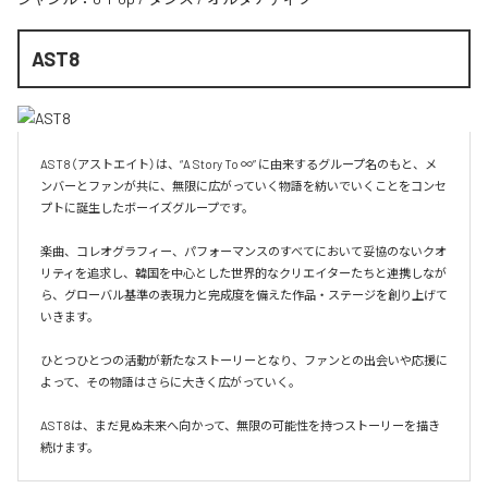
AST8
AST8（アストエイト）は、“A Story To ∞” に由来するグループ名のもと、メ
ンバーとファンが共に、無限に広がっていく物語を紡いでいくことをコンセ
プトに誕生したボーイズグループです。

楽曲、コレオグラフィー、パフォーマンスのすべてにおいて妥協のないクオ
リティを追求し、韓国を中心とした世界的なクリエイターたちと連携しなが
ら、グローバル基準の表現力と完成度を備えた作品・ステージを創り上げて
いきます。

ひとつひとつの活動が新たなストーリーとなり、ファンとの出会いや応援に
よって、その物語はさらに大きく広がっていく。

AST8は、まだ見ぬ未来へ向かって、無限の可能性を持つストーリーを描き
続けます。