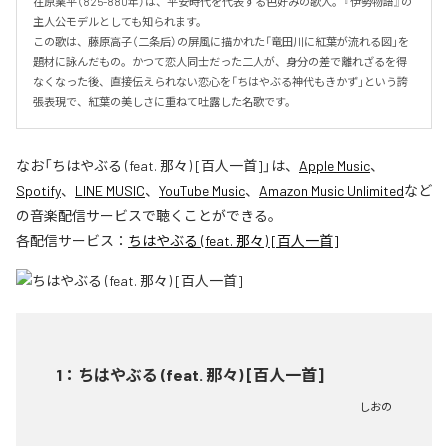
在原業平（825-880年）は、平安時代を代表する色好みの歌人。『伊勢物語』の
主人公モデルとしても知られます。

この歌は、藤原高子（二条后）の屏風に描かれた「竜田川に紅葉が流れる図」を
題材に詠んだもの。かつて恋人同士だった二人が、身分の差で離れざるを得
なくなった後、直接伝えられない恋心を「ちはやぶる神代もきかず」という誇
張表現で、紅葉の美しさに重ねて吐露した名歌です。
なお「
ちはやぶる (feat. 那々) [百人一首]
」は、
Apple Music
、
Spotify
、
LINE MUSIC
、
YouTube Music
、
Amazon Music Unlimited
など
の音楽配信サービスで聴くことができる。
各配信サービス：
ちはやぶる (feat. 那々) [百人一首]
1
：
ちはやぶる (feat. 那々) [百人一首]
しおの