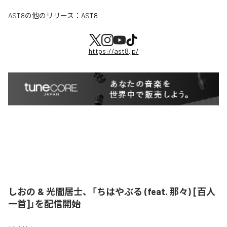
AST8
の他のリリース：
AST8
https://ast8.jp/
しおの & 光闇居士、「ちはやぶる (feat. 那々) [百人
一首]」を配信開始