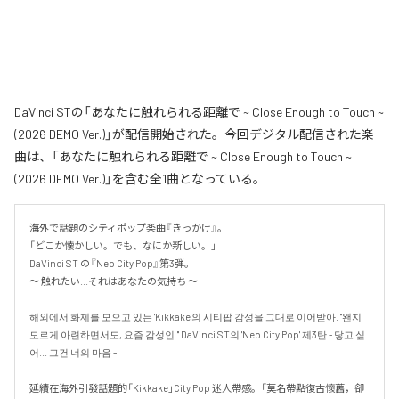
DaVinci STの「あなたに触れられる距離で ~ Close Enough to Touch ~
(2026 DEMO Ver.)」が配信開始された。今回デジタル配信された楽
曲は、「あなたに触れられる距離で ~ Close Enough to Touch ~
(2026 DEMO Ver.)」を含む全1曲となっている。
海外で話題のシティポップ楽曲『きっかけ』。

「どこか懐かしい。でも、なにか新しい。」

DaVinci ST の『Neo City Pop』第3弾。

〜 触れたい...それはあなたの気持ち 〜

해외에서 화제를 모으고 있는 'Kikkake'의 시티팝 감성을 그대로 이어받아. "왠지 
모르게 아련하면서도, 요즘 감성인." DaVinci ST의 'Neo City Pop' 제3탄 - 닿고 싶
어... 그건 너의 마음 -

延續在海外引發話題的「Kikkake」City Pop 迷人帶感。「莫名帶點復古懷舊，卻