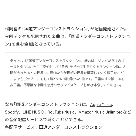
松岡宮の「国道アンダーコンストラクション」が配信開始された。
今回デジタル配信された楽曲は、「国道アンダーコンストラクショ
ン」を含む全1曲となっている。
タイトルは『国道アンダーコンストラクション』。舞台は、ゾンビだらけのゴ
ーストタウン。そこに突如として「意志」を持って生えてくるマンション群。人
間が去ったあとの世界で、建物たちが理想の世界を構築していく様子を、ど
こまでもポップに、そして鮮やかに切り取った1曲です。日常のすぐ隣にある
非日常。不思議な中毒性を持つサウンドスケープをぜひ体感してください。
なお「
国道アンダーコンストラクション
」は、
Apple Music
、
Spotify
、
LINE MUSIC
、
YouTube Music
、
Amazon Music Unlimited
など
の音楽配信サービスで聴くことができる。
各配信サービス：
国道アンダーコンストラクション