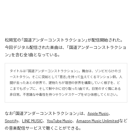
松岡宮の「国道アンダーコンストラクション」が配信開始された。
今回デジタル配信された楽曲は、「国道アンダーコンストラクショ
ン」を含む全1曲となっている。
タイトルは『国道アンダーコンストラクション』。舞台は、ゾンビだらけのゴ
ーストタウン。そこに突如として「意志」を持って生えてくるマンション群。人
間が去ったあとの世界で、建物たちが理想の世界を構築していく様子を、ど
こまでもポップに、そして鮮やかに切り取った1曲です。日常のすぐ隣にある
非日常。不思議な中毒性を持つサウンドスケープをぜひ体感してください。
なお「
国道アンダーコンストラクション
」は、
Apple Music
、
Spotify
、
LINE MUSIC
、
YouTube Music
、
Amazon Music Unlimited
など
の音楽配信サービスで聴くことができる。