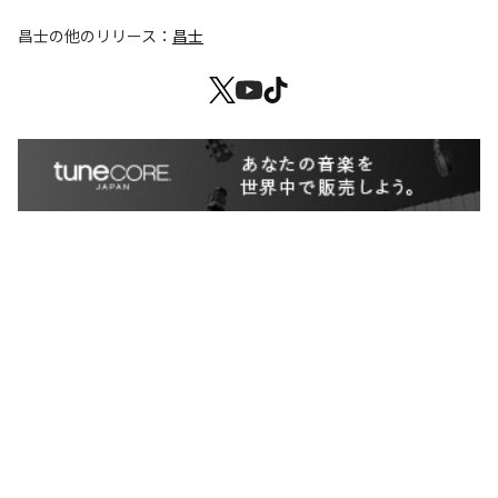
昌士
の他のリリース：
昌士