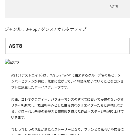
AST8
ジャンル：
J-Pop
/
ダンス
/
オルタナティブ
AST8
AST8（アストエイト）は、“A Story To ∞” に由来するグループ名のもと、メ
ンバーとファンが共に、無限に広がっていく物語を紡いでいくことをコンセ
プトに誕生したボーイズグループです。

楽曲、コレオグラフィー、パフォーマンスのすべてにおいて妥協のないクオ
リティを追求し、韓国を中心とした世界的なクリエイターたちと連携しなが
ら、グローバル基準の表現力と完成度を備えた作品・ステージを創り上げて
いきます。

ひとつひとつの活動が新たなストーリーとなり、ファンとの出会いや応援に