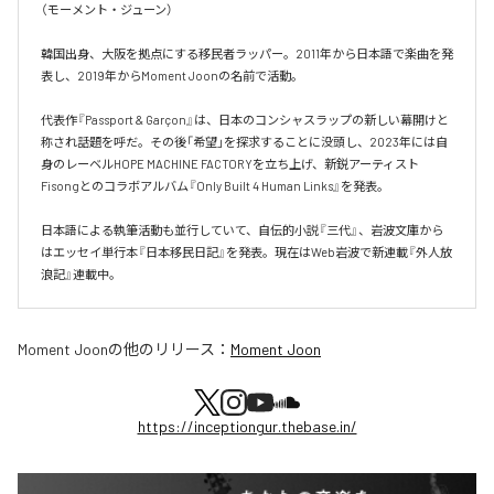
（モーメント・ジューン）

韓国出身、大阪を拠点にする移民者ラッパー。2011年から日本語で楽曲を発
表し、2019年からMoment Joonの名前で活動。

代表作『Passport & Garçon』は、日本のコンシャスラップの新しい幕開けと
称され話題を呼だ。その後「希望」を探求することに没頭し、2023年には自
身のレーベルHOPE MACHINE FACTORYを立ち上げ、新鋭アーティスト
Fisongとのコラボアルバム『Only Built 4 Human Links』を発表。

日本語による執筆活動も並行していて、自伝的小説『三代』、岩波文庫から
はエッセイ単行本『日本移民日記』を発表。現在はWeb岩波で新連載『外人放
浪記』連載中。
Moment Joon
の他のリリース：
Moment Joon
https://inceptiongur.thebase.in/