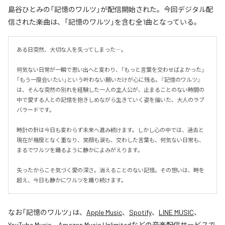
島谷ひとみの「記憶のワルツ」が配信開始された。今回デジタル配
信された楽曲は、「記憶のワルツ」を含む全1曲となっている。
ある日突然、大切な人を失ってしまった―。

何気ない日常が一瞬で思い出へと変わり、「もっと言葉を交わせばよかった」
「もう一度会いたい」という叶わない願いだけが心に残る。『記憶のワルツ』
は、そんな突然の別れを経験した一人の主人公が、止まることのない時間の
中で愛する人との記憶を抱きしめながら生きていく姿を描いた、大人のラブ
バラードです。

時計の針は今日も変わらず未来へ進み続けます。しかし心の中では、過去と
現在が幾度となく重なり、笑顔も涙も、交わした言葉も、何気ない日常も、
まるでワルツを踊るように静かによみがえります。

失ったからこそ気づく愛の深さ。消えることのない記憶。その想いは、時を
超え、今日も静かにワルツを踊り続けます。
なお「
記憶のワルツ
」は、
Apple Music
、
Spotify
、
LINE MUSIC
、
YouTube Music
、
Amazon Music Unlimited
などの音楽配信サービスで