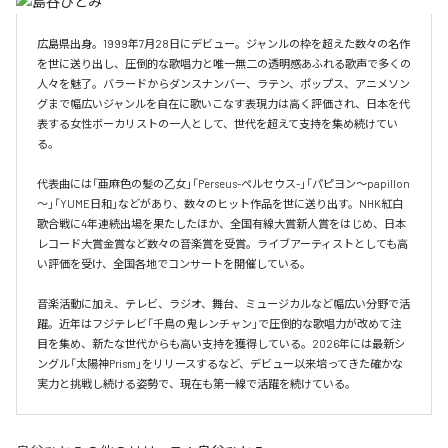
広島県出身。1999年7月28日にデビュー。ジャンルの枠を超えた数々の名作
を世に送り出し、圧倒的な歌唱力と唯一無二の透明感あふれる歌声で多くの
人々を魅了。バラードからダンスナンバー、ラテン、ポップス、アニメソン
グまで幅広いジャンルを自在に歌いこなす表現力は高く評価され、日本を代
表する女性ボーカリストの一人として、世代を超えて支持を集め続けてい
る。

代表曲には「亜麻色の髪の乙女」「Perseus-ペルセウス-」「パピヨン～papillon
～」「YUME日和」などがあり、数々のヒット作品を世に送り出す。NHK紅白
歌合戦に4年連続出場を果たしたほか、全国有線大賞新人賞をはじめ、日本
レコード大賞金賞など数々の音楽賞を受賞。ライブアーティストとしても高
い評価を受け、全国各地でコンサートを開催している。

音楽活動に加え、テレビ、ラジオ、舞台、ミュージカルなど幅広い分野で活
躍。近年はフジテレビ「千鳥の鬼レンチャン」で圧倒的な歌唱力が改めて注
目を集め、新たな世代からも高い支持を獲得している。2026年には最新シ
ングル「太陽神Prism」をリリースするなど、デビュー以来培ってきた確かな
実力と挑戦し続ける姿勢で、現在も第一線で活躍を続けている。