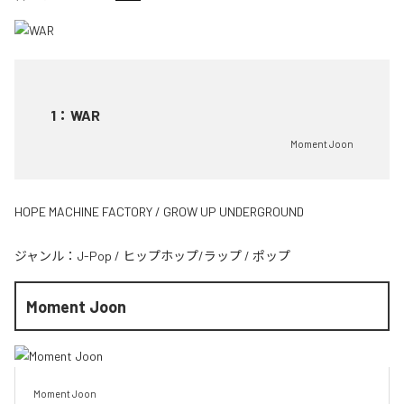
1
：
WAR
Moment Joon
HOPE MACHINE FACTORY / GROW UP UNDERGROUND
ジャンル：
J-Pop
/
ヒップホップ/ラップ
/
ポップ
Moment Joon
Moment Joon
