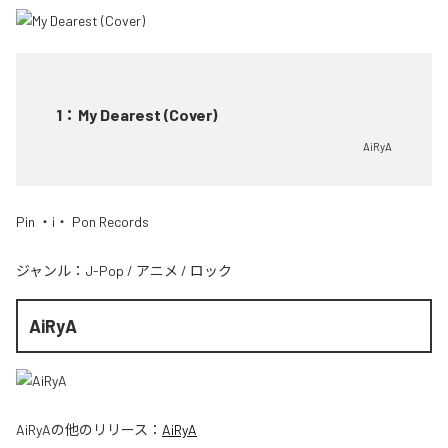
1
：
My Dearest (Cover)
AiRyA
Pin ・i・ Pon Records
ジャンル：
J-Pop
/
アニメ
/
ロック
AiRyA
AiRyA
の他のリリース：
AiRyA