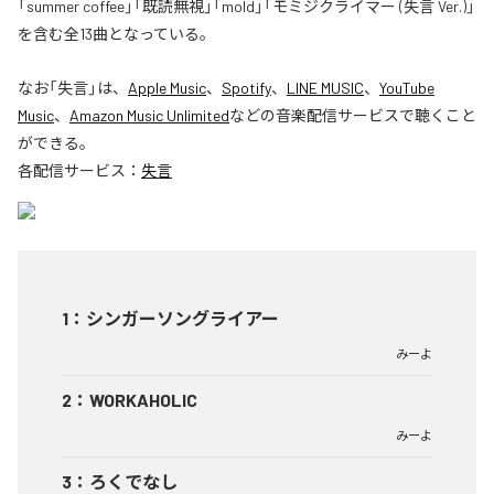
「summer coffee」「既読無視」「mold」「モミジクライマー (失言 Ver.)」
を含む全13曲となっている。
なお「
失言
」は、
Apple Music
、
Spotify
、
LINE MUSIC
、
YouTube
Music
、
Amazon Music Unlimited
などの音楽配信サービスで聴くこと
ができる。
各配信サービス：
失言
1
：
シンガーソングライアー
みーよ
2
：
WORKAHOLIC
みーよ
3
：
ろくでなし