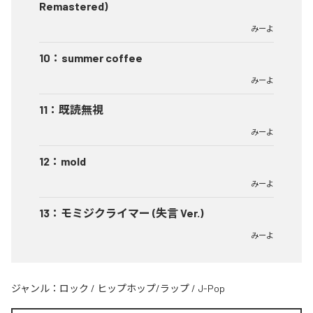
Remastered)
みーよ
10
：
summer coffee
みーよ
11
：
既読無視
みーよ
12
：
mold
みーよ
13
：
モミジクライマー (失言 Ver.)
みーよ
ジャンル：
ロック
/
ヒップホップ/ラップ
/
J-Pop