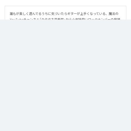
誰もが楽しく遊んでるうちに気づいたらギターが上手くなっている、魔法の
YouTubeチャンネル「ウタタネ音楽院」から小気味良いロックナンバーの登場
です。

この曲はメジャーコード・マイナーコードを覚えた人向けに、メジャーコー
ド・マイナーコードのみで作られています。

ロックの編曲学習用にも使える、シンプルな楽曲となっております。

譜面はウタタネ音楽院YouTubeまたは公式サイトからダウンロードできま
す。
なお「
New Emotion
」は、
Apple Music
、
Spotify
、
LINE MUSIC
、
YouTube Music
、
Amazon Music Unlimited
などの音楽配信サービスで
聴くことができる。
各配信サービス：
New Emotion