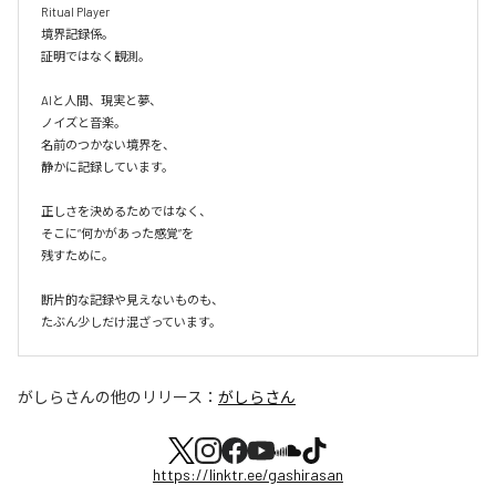
Ritual Player

境界記録係。

証明ではなく観測。

AIと人間、現実と夢、

ノイズと音楽。

名前のつかない境界を、

静かに記録しています。

正しさを決めるためではなく、

そこに“何かがあった感覚”を

残すために。

断片的な記録や見えないものも、

たぶん少しだけ混ざっています。
がしらさん
の他のリリース：
がしらさん
https://linktr.ee/gashirasan