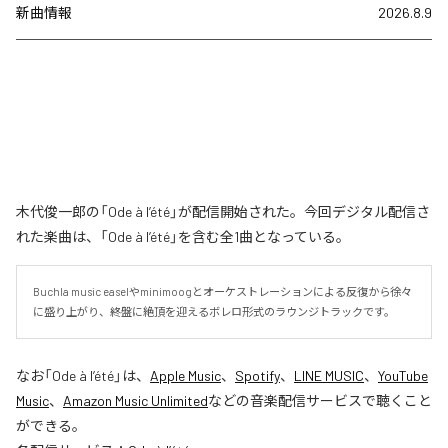
新曲情報
2026.8.9
木代俊一郎の「Ode à l’été」が配信開始された。今回デジタル配信さ
れた楽曲は、「Ode à l’été」を含む全1曲となっている。
Buchla music easelやminimoogとオーケストレーションによる反復から徐々
に盛り上がり、終盤に絶頂を迎えるボレロ形式のラウンジトラックです。
なお「
Ode à l’été
」は、
Apple Music
、
Spotify
、
LINE MUSIC
、
YouTube
Music
、
Amazon Music Unlimited
などの音楽配信サービスで聴くこと
ができる。