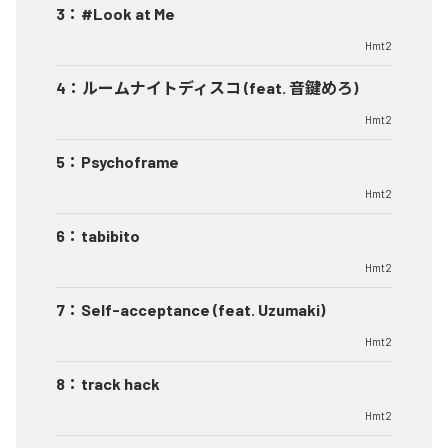
3
：
#Look at Me
Hmt2
4
：
ルームナイトディスコ (feat. 音鍵めろ)
Hmt2
5
：
Psychoframe
Hmt2
6
：
tabibito
Hmt2
7
：
Self-acceptance (feat. Uzumaki)
Hmt2
8
：
track hack
Hmt2