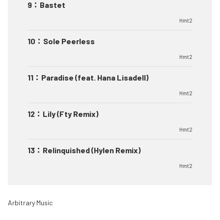
9
：
Bastet
Hmt2
10
：
Sole Peerless
Hmt2
11
：
Paradise (feat. Hana Lisadell)
Hmt2
12
：
Lily (Fty Remix)
Hmt2
13
：
Relinquished (Hylen Remix)
Hmt2
Arbitrary Music