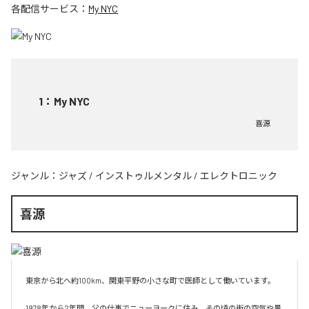
各配信サービス：
My NYC
1
：
My NYC
喜源
ジャンル：
ジャズ
/
インストゥルメンタル
/
エレクトロニック
喜源
東京から北へ約100km、関東平野の小さな町で医師として働いています。

1978年から2年間、父の仕事でニューヨークに住み、その頃の街の空気や景