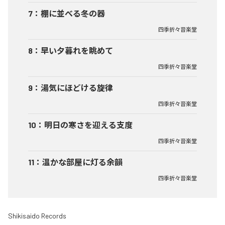
7
：
棚に並べる冬の器
四季折々音楽堂
8
：
早い夕暮れを眺めて
四季折々音楽堂
9
：
湯気にほどける旋律
四季折々音楽堂
10
：
明日の寒さを迎える支度
四季折々音楽堂
11
：
温かな部屋に灯る余韻
四季折々音楽堂
Shikisaido Records