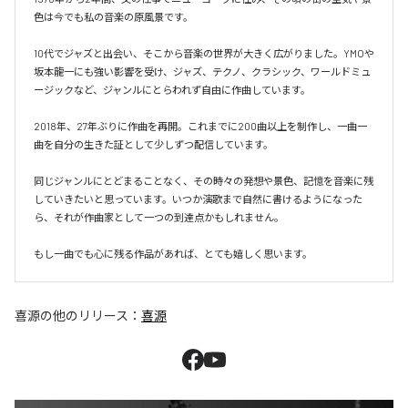
色は今でも私の音楽の原風景です。

10代でジャズと出会い、そこから音楽の世界が大きく広がりました。YMOや
坂本龍一にも強い影響を受け、ジャズ、テクノ、クラシック、ワールドミュ
ージックなど、ジャンルにとらわれず自由に作曲しています。

2018年、27年ぶりに作曲を再開。これまでに200曲以上を制作し、一曲一
曲を自分の生きた証として少しずつ配信しています。

同じジャンルにとどまることなく、その時々の発想や景色、記憶を音楽に残
していきたいと思っています。いつか演歌まで自然に書けるようになった
ら、それが作曲家として一つの到達点かもしれません。

もし一曲でも心に残る作品があれば、とても嬉しく思います。
喜源
の他のリリース：
喜源