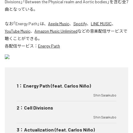
Divisions」「Between the Physical realm and Aortic bodies」を含む全7
曲となっている。
なお「
Energy Path
」は、
Apple Music
、
Spotify
、
LINE MUSIC
、
YouTube Music
、
Amazon Music Unlimited
などの音楽配信サービスで
聴くことができる。
各配信サービス：
Energy Path
1
：
Energy Path (feat. Carlos Niño)
Shin Sasakubo
2
：
Cell Divisions
Shin Sasakubo
3
：
Actualization (feat. Carlos Niño)