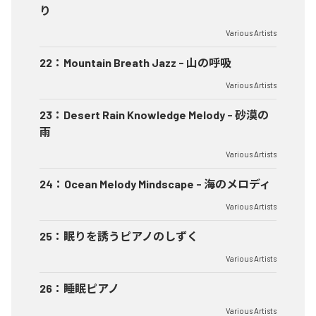
り
Various Artists
22
：
Mountain Breath Jazz - 山の呼吸
Various Artists
23
：
Desert Rain Knowledge Melody - 砂漠の
雨
Various Artists
24
：
Ocean Melody Mindscape - 海のメロディ
Various Artists
25
：
眠りを誘うピアノのしずく
Various Artists
26
：
睡眠ピアノ
Various Artists