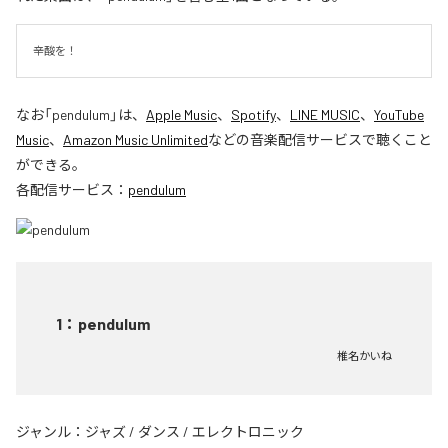
辛酸を！
なお「
pendulum
」は、
Apple Music
、
Spotify
、
LINE MUSIC
、
YouTube
Music
、
Amazon Music Unlimited
などの音楽配信サービスで聴くこと
ができる。
各配信サービス：
pendulum
1
：
pendulum
椎名かいね
ジャンル：
ジャズ
/
ダンス
/
エレクトロニック