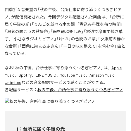
四季折々音楽堂の「秋の午後、台所仕事に寄り添うくつろぎピア
ノ」が配信開始された。今回デジタル配信された楽曲は、「台所に
届く午後の光」「りんごを並べる木の籠」「煮込み料理を待つ時間」
「湯気の向こうの秋景色」「器を選ぶ楽しみ」「窓辺で冷ます焼き菓
子」「小さなラジオとピアノ」「片づけの合間のお茶」「夕飯前の静か
な台所」「茜色に染まるふきん」「一日の味を整えて」を含む全11曲と
なっている。
なお「
秋の午後、台所仕事に寄り添うくつろぎピアノ
」は、
Apple
Music
、
Spotify
、
LINE MUSIC
、
YouTube Music
、
Amazon Music
Unlimited
などの音楽配信サービスで聴くことができる。
各配信サービス：
秋の午後、台所仕事に寄り添うくつろぎピアノ
1
：
台所に届く午後の光