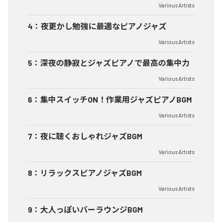
Various Artists
4
：
夜更かし勉強に最適なピアノジャズ
Various Artists
5
：
深夜の静寂とジャズピアノで最高の集中力
Various Artists
6
：
集中スイッチON！作業用ジャズピアノBGM
Various Artists
7
：
夜に聴くおしゃれジャズBGM
Various Artists
8
：
リラックスピアノジャズBGM
Various Artists
9
：
大人っぽいバーラウンジBGM