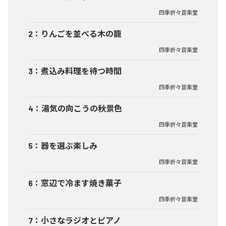
四季折々音楽堂
2
：
りんごを並べる木の籠
四季折々音楽堂
3
：
煮込み料理を待つ時間
四季折々音楽堂
4
：
湯気の向こうの秋景色
四季折々音楽堂
5
：
器を選ぶ楽しみ
四季折々音楽堂
6
：
窓辺で冷ます焼き菓子
四季折々音楽堂
7
：
小さなラジオとピアノ