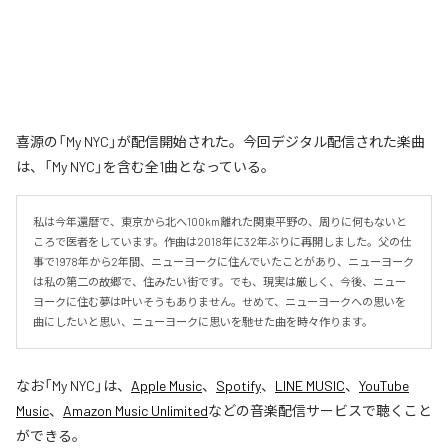
喜源の「My NYC」が配信開始された。今回デジタル配信された楽曲
は、「My NYC」を含む全1曲となっている。
私は今年還暦で、東京から北へ100km離れた関東平野の、周りに何もないと
ころで医者をしています。作曲は2018年に32年ぶりに再開しました。父の仕
事で1978年から2年間、ニューヨークに住んでいたことがあり、ニューヨーク
は私の第二の故郷で、住みたい街です。でも、現実は厳しく、今後、ニュー
ヨークに住む夢は叶いそうもありません。せめて、ニューヨークへの思いを
曲にしたいと思い、ニューヨークに思いを馳せた曲を時々作ります。
なお「
My NYC
」は、
Apple Music
、
Spotify
、
LINE MUSIC
、
YouTube
Music
、
Amazon Music Unlimited
などの音楽配信サービスで聴くこと
ができる。