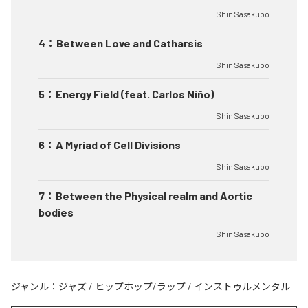
Shin Sasakubo
4
：
Between Love and Catharsis
Shin Sasakubo
5
：
Energy Field (feat. Carlos Niño)
Shin Sasakubo
6
：
A Myriad of Cell Divisions
Shin Sasakubo
7
：
Between the Physical realm and Aortic
bodies
Shin Sasakubo
ジャンル：
ジャズ
/
ヒップホップ/ラップ
/
インストゥルメンタル