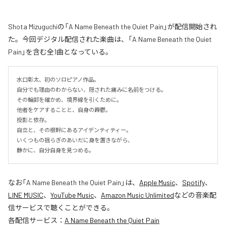
Shota Mizuguchiの「A Name Beneath the Quiet Pain」が配信開始され
た。今回デジタル配信された楽曲は、「A Name Beneath the Quiet
Pain」を含む全1曲となっている。
水口彰太、初のソロピアノ作品。

自分でも理由のわからない、隠された痛みに名前をつける。

その輪郭を確かめ、境界線を引くために。

他者をケアすることと、自身の躁鬱。

投影と依存。

自立と、その根幹にあるアイデンティティー。

いくつもの揺らぎのあいだに身を置きながら、

静かに、自分自身を見つめる。
なお「
A Name Beneath the Quiet Pain
」は、
Apple Music
、
Spotify
、
LINE MUSIC
、
YouTube Music
、
Amazon Music Unlimited
などの音楽配
信サービスで聴くことができる。
各配信サービス：
A Name Beneath the Quiet Pain