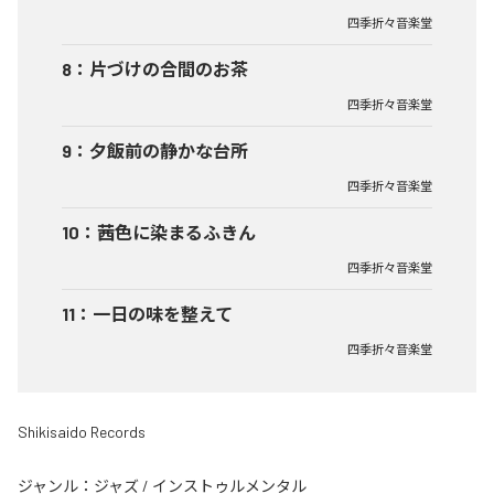
四季折々音楽堂
8
：
片づけの合間のお茶
四季折々音楽堂
9
：
夕飯前の静かな台所
四季折々音楽堂
10
：
茜色に染まるふきん
四季折々音楽堂
11
：
一日の味を整えて
四季折々音楽堂
Shikisaido Records
ジャンル：
ジャズ
/
インストゥルメンタル