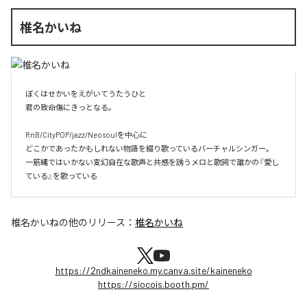
椎名かいね
ぼくはせかいをえがいてうたうひと

君の致命傷にきっとなる。

RnB/CityPOP/jazz/Neosoulを中心に

どこかであったかもしれない物語を綴り歌っているバーチャルシンガー。

一筋縄ではいかない変幻自在な歌声と共感を誘うメロと歌詞で誰かの『愛し
ている』を歌っている
椎名かいね
の他のリリース：
椎名かいね
https://2ndkaineneko.my.canva.site/kaineneko
https://siocois.booth.pm/