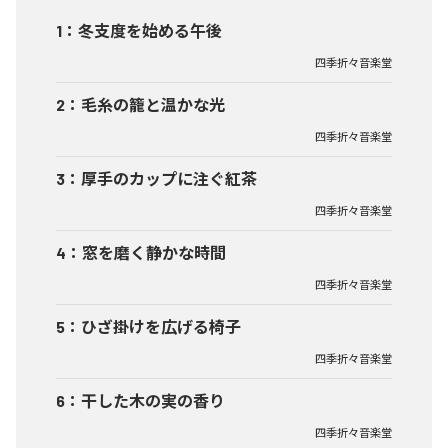
1
：
冬支度を始める午後
四季折々音楽堂
2
：
毛糸の籠と温かな光
四季折々音楽堂
3
：
厚手のカップに注ぐ紅茶
四季折々音楽堂
4
：
窓を磨く静かな時間
四季折々音楽堂
5
：
ひざ掛けを広げる椅子
四季折々音楽堂
6
：
干した木の実の香り
四季折々音楽堂