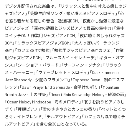
デジタル配信された楽曲は、「リラックスと集中を叶える癒しのジ
ャズピアノ」「受験生応援ソング - 頭が冴えるピアノメロディ」「心
を落ち着かせる癒しの音色 - 勉強用BGM」「夜更かし勉強に最適な
ピアノジャズ」「深夜の静寂とジャズピアノで最高の集中力」「集中
スイッチON！作業用ジャズピアノBGM」「夜に聴くおしゃれジャズ
BGM」「リラックスピアノジャズBGM」「大人っぽいバーラウンジ
BGM」「カフェBGMで勉強」「勉強用ジャズピアノBGMカフェ」「作業
用ジャズピアノBGM」「ブルースカイ・セレナーデ」「ギター・オア
シス」「シーショア・バラード」「サーフィン・ソナタ」「リラック
ス・ハーモニー」「ウェーブレット・メロディ」「Dusk Flamenco
Jazz Rhapsody - 夕闇のフラメンコ」「Espresso Dawn - 朝のエスプ
レッソ」「Dawn Prayer End Serenade - 夜明けの祈り」「Mountain
Breath Jazz - 山の呼吸」「Desert Rain Knowledge Melody - 砂漠の雨」
「Ocean Melody Mindscape - 海のメロディ」「眠りを誘うピアノのし
ずく」「睡眠ピアノ」「雪のささやきとカフェの香り」「ペットとくつ
ろぐナイトブレンド」「チルアウトピアノ」「カフェの片隅で聴くチ
ルアウトピアノ」を含む全30曲となっている。