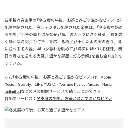
四季折々音楽堂の「冬支度の午後、お茶と過ごす温かなピアノ」が
配信開始された。今回デジタル配信された楽曲は、「冬支度を始め
る午後」「毛糸の籠と温かな光」「厚手のカップに注ぐ紅茶」「窓を磨
く静かな時間」「ひざ掛けを広げる椅子」「干した木の実の香り」「棚
に並べる冬の器」「早い夕暮れを眺めて」「湯気にほどける旋律」「明
日の寒さを迎える支度」「温かな部屋に灯る余韻」を含む全11曲とな
っている。
なお「
冬支度の午後、お茶と過ごす温かなピアノ
」は、
Apple
Music
、
Spotify
、
LINE MUSIC
、
YouTube Music
、
Amazon Music
Unlimited
などの音楽配信サービスで聴くことができる。
各配信サービス：
冬支度の午後、お茶と過ごす温かなピアノ