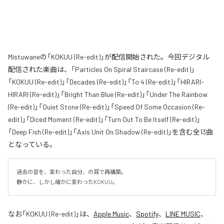
Mistuwaneの「KOKUU (Re-edit)」が配信開始された。今回デジタル
配信された楽曲は、「Particles On Spiral Staircase (Re-edit)」
「KOKUU (Re-edit)」「Decades (Re-edit)」「To 4 (Re-edit)」「HIRARI-
HIRARI (Re-edit)」「Bright Than Blue (Re-edit)」「Under The Rainbow
(Re-edit)」「Quiet Stone (Re-edit)」「Speed Of Some Occasion (Re-
edit)」「Diced Moment (Re-edit)」「Turn Out To Be Itself (Re-edit)」
「Deep Fish (Re-edit)」「Axis Unit On Shadow (Re-edit)」を含む全13曲
となっている。
過去の音を、変わった自分、の耳で再構築。

静かに、しかし確かに変わったKOKUU。
なお「
KOKUU (Re-edit)
」は、
Apple Music
、
Spotify
、
LINE MUSIC
、