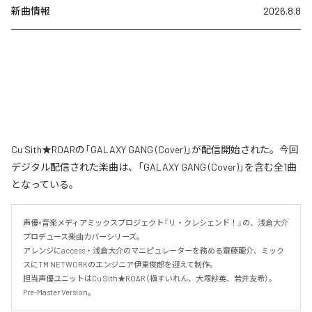
新曲情報
2026.8.8
Cu Sith★ROARの「GALAXY GANG (Cover)」が配信開始された。今回
デジタル配信された楽曲は、「GALAXY GANG (Cover)」を含む全1曲
となっている。
声優×音楽メディアミックスプロジェクト『リ・クレシェンド！』の、浅倉大介
プロデュース楽曲カバーシリーズ。

アレンジにaccess・浅倉大介のマニピュレーターを務める齋藤龍介、ミック
スにTM NETWORKのエンジニア伊東俊郎を迎えて制作。

担当声優ユニットはCu Sith★ROAR（槇すいれん、大塚紗英、若井友希）。
Pre-Master Version。