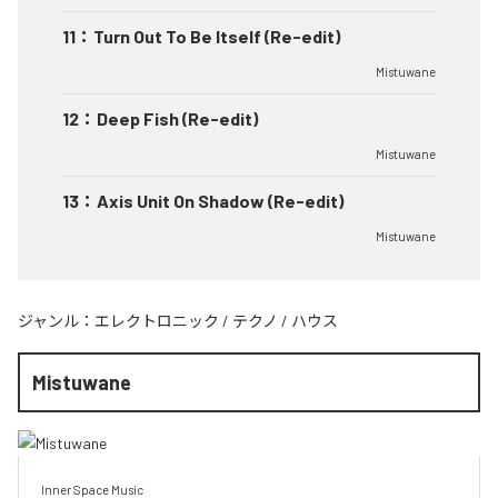
11
：
Turn Out To Be Itself (Re-edit)
Mistuwane
12
：
Deep Fish (Re-edit)
Mistuwane
13
：
Axis Unit On Shadow (Re-edit)
Mistuwane
ジャンル：
エレクトロニック
/
テクノ
/
ハウス
Mistuwane
Inner Space Music