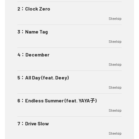
2
：
Clock Zero
Steelsip
3
：
Name Tag
Steelsip
4
：
December
Steelsip
5
：
All Day (feat. Deey)
Steelsip
6
：
Endless Summer (feat. YAYA子)
Steelsip
7
：
Drive Slow
Steelsip