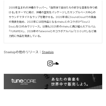
2005年生まれの沖縄のラッパー。「自然体で自分たちの好きな音楽を作り続
ける」をテーマに掲げ、沖縄の空気をパッケージしたサンプルベース中心の
サウンドでタイトなラップを聴かせる。2020年頃にSoundCloudでの楽曲
の発表を始め、2023年には初作品となるrihakuとのコラボEP「Soul 2 
Soul」をCDのみでリリース。以降も2025年のrihakuと再び組んだアルバム
「YURAMEKI」、2026年のTatwoineとのコラボアルバム「Z.O.O LIFE」など精
力的に作品を発表している。
Steelsip
の他のリリース：
Steelsip