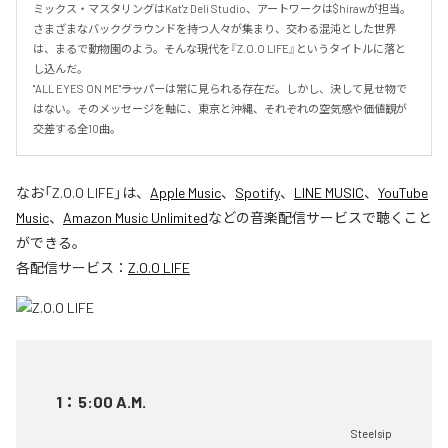
ミックス・マスタリングはKat'z Deli Studio、アートワークは$hirawが担当。

さまざまなバックグラウンドを持つ人々が集まり、交わる混沌とした世界
は、まるで動物園のよう。そんな現代を『Z.O.O LIFE』というタイトルに落と
し込んだ。

"ALL EYES ON ME"――ラッパーは常に見られる存在だ。しかし、決して見せ物で
はない。そのメッセージを軸に、東京と沖縄、それぞれの空気感や価値観が
交差する全10曲。
なお「
Z.O.O LIFE
」は、
Apple Music
、
Spotify
、
LINE MUSIC
、
YouTube
Music
、
Amazon Music Unlimited
などの音楽配信サービスで聴くこと
ができる。
各配信サービス：
Z.O.O LIFE
1
：
5:00 A.M.
Steelsip