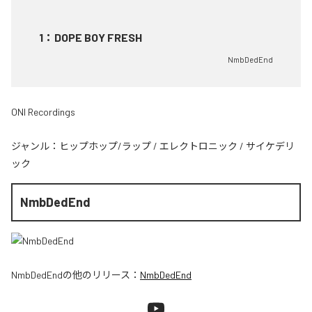
1
：
DOPE BOY FRESH
NmbDedEnd
ONI Recordings
ジャンル：
ヒップホップ/ラップ
/
エレクトロニック
/
サイケデリ
ック
NmbDedEnd
NmbDedEnd
の他のリリース：
NmbDedEnd