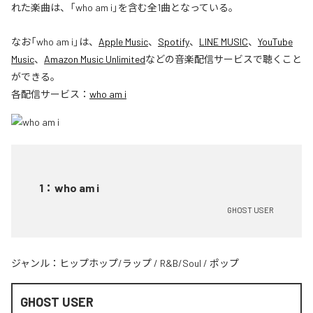
れた楽曲は、「who am i」を含む全1曲となっている。
なお「
who am i
」は、
Apple Music
、
Spotify
、
LINE MUSIC
、
YouTube
Music
、
Amazon Music Unlimited
などの音楽配信サービスで聴くこと
ができる。
各配信サービス：
who am i
1
：
who am i
GHOST USER
ジャンル：
ヒップホップ/ラップ
/
R&B/Soul
/
ポップ
GHOST USER