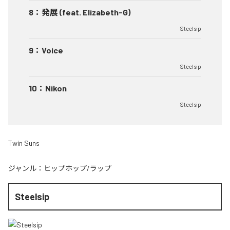
8
：
発展 (feat. Elizabeth-G)
Steelsip
9
：
Voice
Steelsip
10
：
Nikon
Steelsip
Twin Suns
ジャンル：
ヒップホップ/ラップ
Steelsip