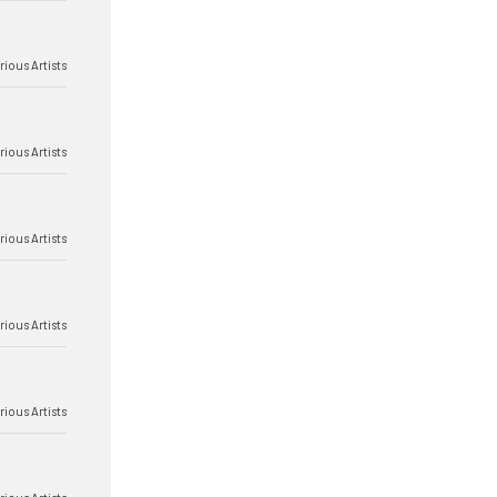
rious Artists
rious Artists
rious Artists
rious Artists
rious Artists