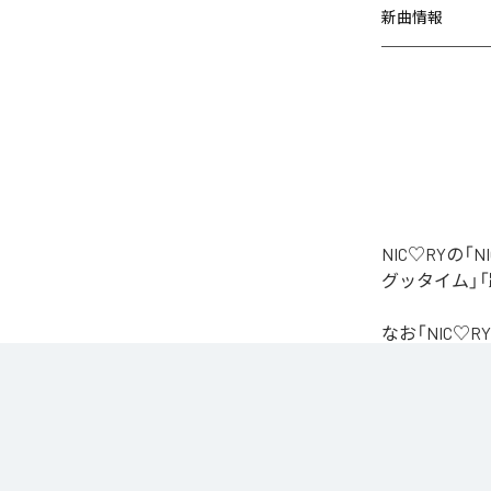
新曲情報
NIC♡RYの
グッタイム」「
なお「
NIC♡RY
Unlimited
など
各配信サービ