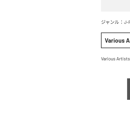
ジャンル：
J-
Various A
Various Artists