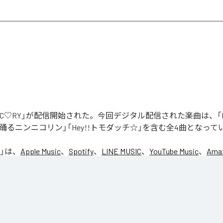
「NIC♡RY」が配信開始された。今回デジタル配信された楽曲は、「P
踊るニンニコリン」「Hey!!トモダッチ☆」を含む全4曲となって
」は、
Apple Music
、
Spotify
、
LINE MUSIC
、
YouTube Music
、
Amaz
の音楽配信サービスで聴くことができる。
ス：
NIC♡RY