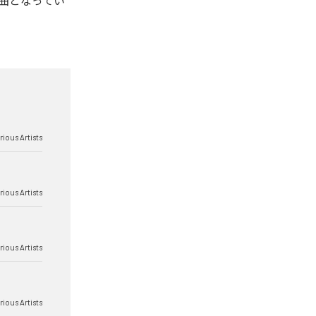
全10曲となってい
rious Artists
rious Artists
rious Artists
rious Artists