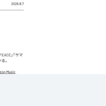
2026.8.7
EACE」「サマ
いる。
on Music