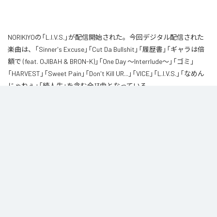
NORIKIYOの「L.I.V.S.」が配信開始された。今回デジタル配信された
楽曲は、「Sinner's Excuse」「Cut Da Bullshit」「履歴書」「ギャラは倍
額で (feat. OJIBAH & BRON-K)」「One Day ～Interrlude～」「ゴミ」
「HARVEST」「Sweet Pain」「Don't Kill UR...」「VICE」「L.I.V.S.」「なめん
じゃねぇ」「続人生」を含む全13曲となっている。
自身が難病に罹患し、自分のこれまでの人生と未来を改めて考え直したタイ
ミングに「Life Is Very Short」をテーマに制作されたアルバム。タイトルの
「L.I.V.S.」はLife Is Very Shortの頭文字を取ったものである。今作は本来、
NORIKIYOが収監中にリリースされる予定だった作品であり、予定より早く出
所が叶った為、お蔵入りになりそうだったが聴きたいと言うファンの声に応
える形でリリースが決定したキャリア12枚目のアルバムとなってる。
なお「
L.I.V.S.
」は、
Apple Music
、
Spotify
、
LINE MUSIC
、
YouTube
Music
、
Amazon Music Unlimited
などの音楽配信サービスで聴くこと
ができる。