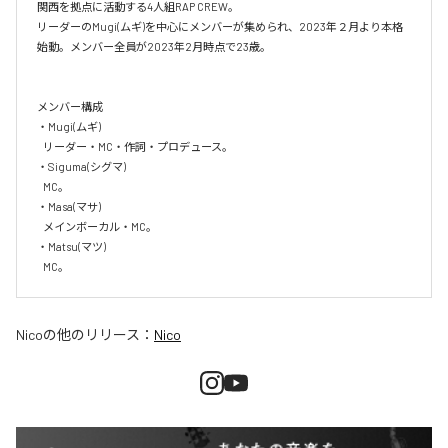
関西を拠点に活動する4人組RAP CREW。

リーダーのMugi(ムギ)を中心にメンバーが集められ、2023年２月より本格
始動。メンバー全員が2023年2月時点で23歳。

メンバー構成

・Mugi(ムギ)

   リーダー・MC・作詞・プロデュース。

・Siguma(シグマ)

   MC。

・Masa(マサ)

   メインボーカル・MC。

・Matsu(マツ)

   MC。
Nico
の他のリリース：
Nico