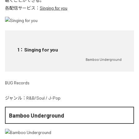
聴くことができる。
各配信サービス：
Singing for you
1
：
Singing for you
Bamboo Underground
BUG Records
ジャンル：
R&B/Soul
/
J-Pop
Bamboo Underground