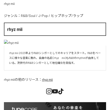
rhyz mii
ジャンル：
R&B/Soul
/
J-Pop
/
ヒップホップ/ラップ
rhyz mii
rhyz mii 2023年よりR&Bシンガーとしてのキャリアをスタート。R&Bをベー
スに様々な音楽に触れ、自身の名前（rhyz　mii)もR&Bのrhythmが由来して
いる。次世代のR&Bシンガーとして地位確立を目指す。
rhyz mii
の他のリリース：
rhyz mii