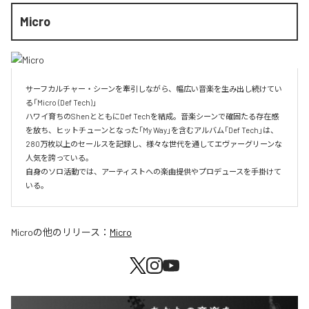
Micro
サーフカルチャー・シーンを牽引しながら、幅広い音楽を生み出し続けてい
る「Micro (Def Tech)」

ハワイ育ちのShenとともにDef Techを結成。音楽シーンで確固たる存在感
を放ち、ヒットチューンとなった「My Way」を含むアルバム「Def Tech」は、
280万枚以上のセールスを記録し、様々な世代を通してエヴァーグリーンな
人気を誇っている。

自身のソロ活動では、アーティストへの楽曲提供やプロデュースを手掛けて
いる。
Micro
の他のリリース：
Micro