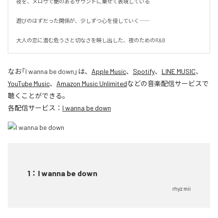
夜を、メロウで艶のあるサウンドに乗せて表現している

遊びのはずだった関係が、少しずつ心を侵していく――

大人の恋に潜む危うさと切なさを映し出した、夜のためのR&B
なお「
I wanna be down
」は、
Apple Music
、
Spotify
、
LINE MUSIC
、
YouTube Music
、
Amazon Music Unlimited
などの音楽配信サービスで
聴くことができる。
各配信サービス：
I wanna be down
1
：
I wanna be down
rhyz mii