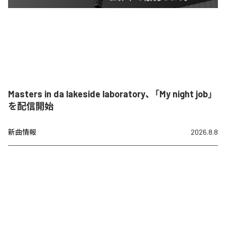
Masters in da lakeside laboratory、「My night job」
を配信開始
新曲情報
2026.8.8