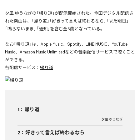
夕凪 ゆうなぎの「帰り道」が配信開始された。今回デジタル配信さ
れた楽曲は、「帰り道」「好きって言えば終わるなら」「また明日」
「鳴らないまま」「通知」を含む全5曲となっている。
なお「
帰り道
」は、
Apple Music
、
Spotify
、
LINE MUSIC
、
YouTube
Music
、
Amazon Music Unlimited
などの音楽配信サービスで聴くこと
ができる。
各配信サービス：
帰り道
1
：
帰り道
夕凪 ゆうなぎ
2
：
好きって言えば終わるなら