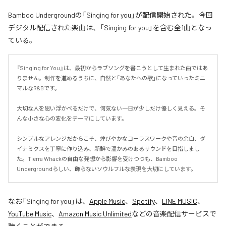
Bamboo Undergroundの「Singing for you」が配信開始された。今回
デジタル配信された楽曲は、「Singing for you」を含む全1曲となっ
ている。
『Singing for You』は、最初からラブソングを書こうとして生まれた曲ではあ
りません。制作を進めるうちに、自然と「あなたへの歌」になっていったミニ
マルなR&Bです。

大切な人を思い浮かべるだけで、何気ない一日が少しだけ優しく見える。そ
んな小さな心の変化をテーマにしています。

シンプルなアレンジだからこそ、煌びやかなコーラスワークや音の余白、ダ
イナミクスを丁寧に作り込み、新鮮で温かみのあるサウンドを目指しまし
た。Tierra Whackの自由な発想から影響を受けつつも、Bamboo 
Undergroundらしい、飾らないソウルフルな表現を大切にしています。
なお「
Singing for you
」は、
Apple Music
、
Spotify
、
LINE MUSIC
、
YouTube Music
、
Amazon Music Unlimited
などの音楽配信サービスで