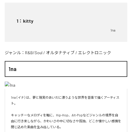
1
：
kitty
1na
ジャンル：
R&B/Soul
/
オルタナティブ
/
エレクトロニック
1na
1na（イナ）は、夢と現実のあいだに漂うような世界を音楽で描くアーティス
ト。

キャッチーなメロディを軸に、Hip-Hop、Alt-Popなどジャンルの境界を自
由に行き来しながら、かわいさの中に切なさや孤独、どこか懐かしい感情を
閉じ込めた楽曲を生み出している。
