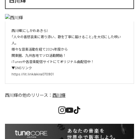
西川輝
西川輝(にしかわあきら)

「人々の喜怒哀楽に寄り添い、歌を丁寧に届けること」を大切にした唄い
人。

様々な音楽活動を経て2024年度から

関東圏、九州各地でソロ活動開始！

iTunesや各音楽配信サイトにてオリジナル曲配信中！

▼SNSリンク

https://lit.link/akira070901
西川輝
の他のリリース：
西川輝