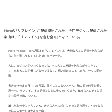
Microの「リフレイン」が配信開始された。今回デジタル配信された
楽曲は、「リフレイン」を含む全1曲となっている。
Micro from Def Techが届ける『リフレイン』は、大切な人との記憶を抱えなが
ら、前へ進もうとする心を描いたバラード。

人は、大切な人がいなくなっても、その人との時間を抱えながら生きてい
く。忘れることが優しさなのではなく、想い続けることもまた、一つの愛の
形。

書きかけのまま残された言葉、届くことのないメール、胸の奥で何度も響く
声──。"リフレイン"する記憶とともに歩んでいく姿を、繊細なメロディと温
かな歌声で描いている。

誰もが心の中に抱えている、大切な人への想いにそっと寄り添う、Microなら
ではのエモーショナルな一曲。