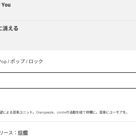
r You
に消える
Pop
/
ポップ
/
ロック
による音楽ユニット。Orangeade、conteの活動を経て棕櫚に。音楽にユーモアを。
リース：
棕櫚