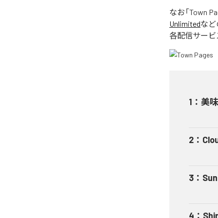
なお「
Town Pa
Unlimited
など
各配信サービ
1
：
美
2
：
Clo
3
：
Sun
4
：
Shi