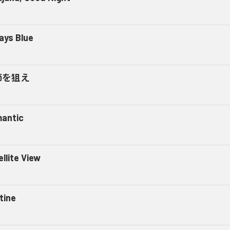
ays Blue
節を狙え
antic
llite View
tine