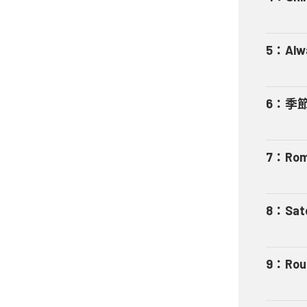
5
：
Alw
6
：
季
7
：
Rom
8
：
Sate
9
：
Rou