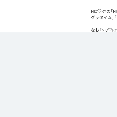
NIC♡RYの
グッタイム」「
なお「
NIC♡RY
Unlimited
など
各配信サービ
1
：
PEA
2
：
サ