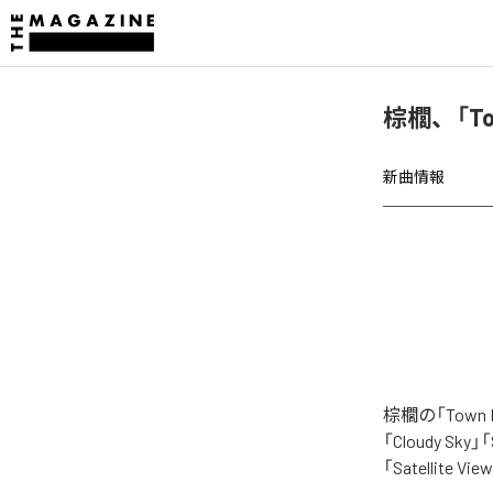
棕櫚、「To
新曲情報
棕櫚の「Tow
「Cloudy Sky」
「Satellite