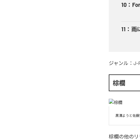
10
：
Fo
11
：
雨
ジャンル：
J-
棕櫚
黒澤ようと佐藤望
棕櫚
の他のリ