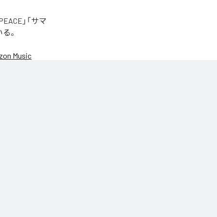
EACE」「サマ
いる。
on Music
NIC♡RY
NIC♡RY