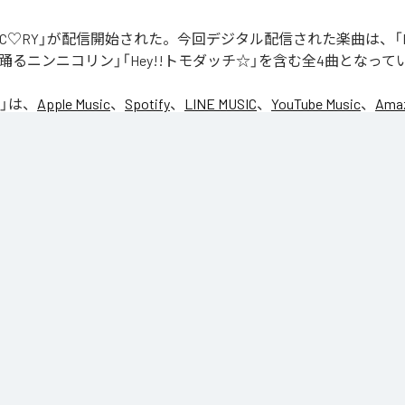
「NIC♡RY」が配信開始された。今回デジタル配信された楽曲は、「P
踊るニンニコリン」「Hey!!トモダッチ☆」を含む全4曲となって
」は、
Apple Music
、
Spotify
、
LINE MUSIC
、
YouTube Music
、
Amaz
の音楽配信サービスで聴くことができる。
ス：
NIC♡RY
CE
マグッタイム