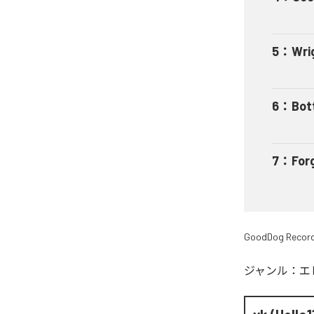
5
：
Wri
6
：
Bot
7
：
For
GoodDog Recor
ジャンル：
エ