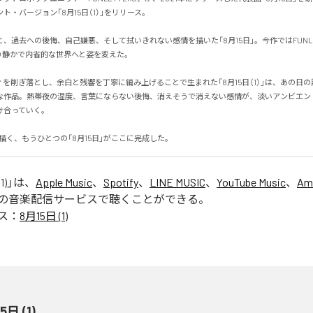
・バージョン「8月15日（1）」をリリース。

、過去への後悔、自己嫌悪、そして拭いきれない感情を描いた「8月15日」。今作ではFUNLE
静かで内省的な世界へと姿を変えた。

を削ぎ落とし、余白と残響を丁寧に編み上げることで生まれた「8月15日（1）」は、あの日
な作品。熱帯夜の湿度、言葉にならない後悔、消えそうで消えない感情が、淡いアンビエン
っていく。

Sが描く、もうひとつの「8月15日」がここに完成した。
1)
」は、
Apple Music
、
Spotify
、
LINE MUSIC
、
YouTube Music
、
Am
の音楽配信サービスで聴くことができる。
ス：
8月15日 (1)
5日 (1)