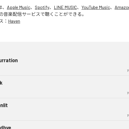
は、
Apple Music
、
Spotify
、
LINE MUSIC
、
YouTube Music
、
Amazon
の音楽配信サービスで聴くことができる。
ス：
Haven
urration
y
k
y
nlit
y
dbye