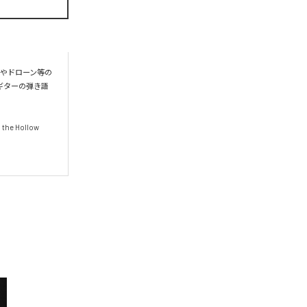
ントやドローン等の
ギターの弾き語
he Hollow 