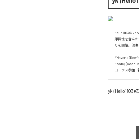
yk (Hello1
Hello110
即興性を含んだ
りを開始。演奏
『Haven』 (Dewf
Room』(GoodDog
コーラス参加 : 新居昭乃
yk (Hello1103)