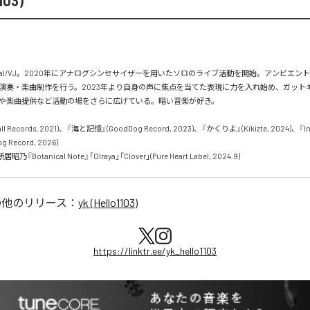
103)
3のVocal/VJ。2020年にアナログシンセサイザーを用いたソロのライブ活動を開始。アンビエ
演奏・楽曲制作を行う。2023年より自身の声に焦点を当てた表現に力を入れ始め、ガット
や楽曲提供など活動の場をさらに広げている。暗い音楽が好き。

all Records, 2021)、『海と記憶』(GoodDog Record, 2023)、『かくりよ』(Kikizte, 2024)、『In t
 Record, 2026)

『Botanical Note』「Olraya」「Clover」(Pure Heart Label, 2024.9)
の他のリリース：
yk (Hello1103)
https://linktr.ee/yk_hello1103