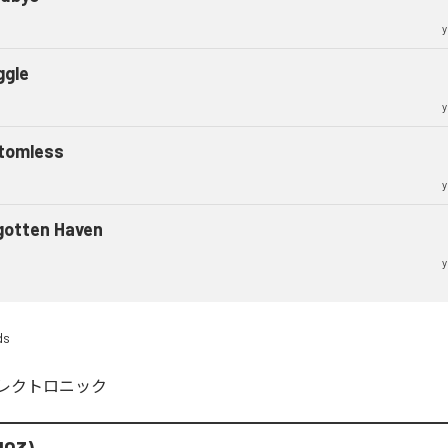
y
ggle
y
tomless
y
gotten Haven
y
ds
レクトロニック