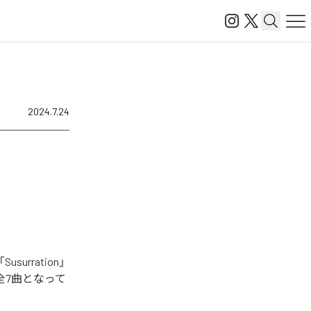
2024.7.24
urration」
」を含む全7曲となって