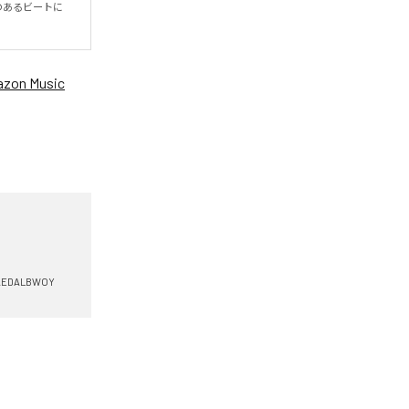
あるビートに

zon Music
AEDALBWOY