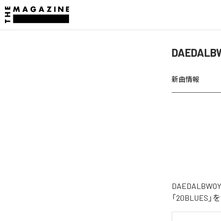
DAEDAL
新曲情報
DAEDALB
「20BLUE