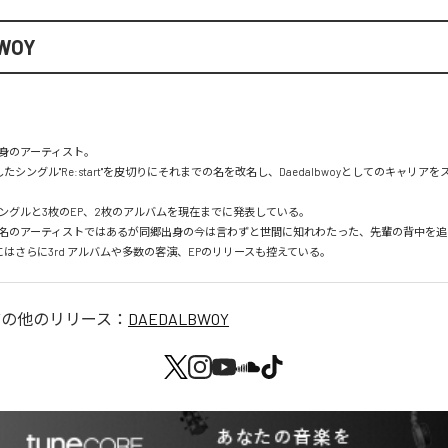
WOY
のアーティスト。

たシングル''Re:start''を皮切りにそれまでの名を改名し、Daedalbwoyとしてのキャリア
ングルと3枚のEP、2枚のアルバムを現在までに発表している。

名のアーティストではあるが同郷出身の今は言わずと世間に知れわたった、先輩の背中を追
にはさらに3rd アルバムや多数の客演、EPのリリースも控えている。
Y
の他のリリース：
DAEDALBWOY