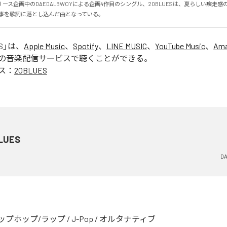
ース企画中のDAEDALBWOYによる企画4作目のシングル、20BLUESは、夏らしい疾走感の
の事を歌詞に落とし込んだ曲となっている。
S
」は、
Apple Music
、
Spotify
、
LINE MUSIC
、
YouTube Music
、
Ama
の音楽配信サービスで聴くことができる。
ス：
20BLUES
LUES
D
ップホップ/ラップ
/
J-Pop
/
オルタナティブ