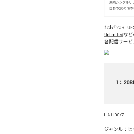
連続シングルリリ
自身の20の頃
なお「
20BLUE
Unlimited
など
各配信サービ
1
：
20B
L.A.H BOYZ
ジャンル：
ヒ