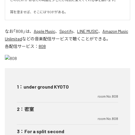
耳を澄ませば、そこには”808”がある。
なお「
808
」は、
Apple Music
、
Spotify
、
LINE MUSIC
、
Amazon Music
Unlimited
などの音楽配信サービスで聴くことができる。
各配信サービス：
808
1
：
under ground KYOTO
room No.808
2
：
密室
room No.808
3
：
For a split second