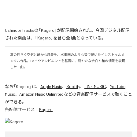
Oshinobi Tracksの「Kagero」が配信開始された。今回デジタル配信
された楽曲は、「Kagero」を含む全1曲となっている。
夏の揺らぐ空気と静かな風景を、水墨画のような音で描いたインストゥルメ
ンタル作品。Lo-fiやアンビエントを基調に、穏やかな余白と和の情景を表現
した一曲。
なお「
Kagero
」は、
Apple Music
、
Spotify
、
LINE MUSIC
、
YouTube
Music
、
Amazon Music Unlimited
などの音楽配信サービスで聴くこと
ができる。
各配信サービス：
Kagero