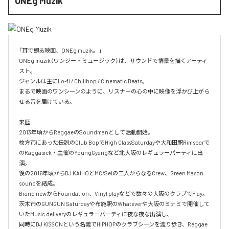
ONEg Muzik
「耳で観る映画、ONEg muzik。」

ONEg muzik（ワンジー・ミュージック）は、サウンドで情景を描くアーティ
スト。

ジャンルは主にLo-fi / Chillhop / Cinematic Beats。

まるで映画のワンシーンのように、リスナーの心の中に映像を浮かび上がら
せる音を届けている。

来歴

2013年頃からReggaeのSoundmanとして活動開始。

枚方市にあった伝説のClub BopでHigh ClassSaturdayや大和田駅Rimsbarで
のRaggasick・主催のYoungGyangなど北大阪のレギュラーパーティに出
演。

後の2016年頃からDJ KAIHOとMC/Selの二人からなるCrew、Green Mason 
soundを結成。

Brand newからFoundation、Vinyl playなどで数々の大阪のクラブでPlay。

茨木市のGUNGUN Saturdayや布施駅のWhateverや大阪のミナミで開催して
いたMusic deliveryのレギュラーパーティに夜な夜な出演し、

同時にDJ KI$$ONという名義でHIPHOPのクラブシーンを渡り歩き、Reggae