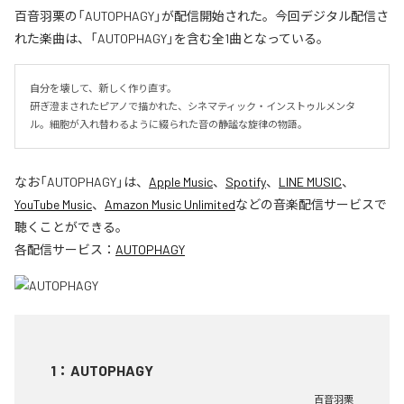
百音羽栗の「AUTOPHAGY」が配信開始された。今回デジタル配信さ
れた楽曲は、「AUTOPHAGY」を含む全1曲となっている。
自分を壊して、新しく作り直す。

研ぎ澄まされたピアノで描かれた、シネマティック・インストゥルメンタ
ル。細胞が入れ替わるように綴られた音の静謐な旋律の物語。
なお「
AUTOPHAGY
」は、
Apple Music
、
Spotify
、
LINE MUSIC
、
YouTube Music
、
Amazon Music Unlimited
などの音楽配信サービスで
聴くことができる。
各配信サービス：
AUTOPHAGY
1
：
AUTOPHAGY
百音羽栗