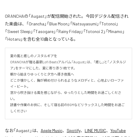
ORANCHAの「Augast」が配信開始された。今回デジタル配信され
た楽曲は、「Orancha」「Blue Moon」「Natsuyasumi」「Totonoi」
「Sweet Sleep」「Tasogare」「Rainy Friday」「Totonoi 2」「Minamo」
「Hotaru」を含む全10曲となっている。
夏の風と癒しのノスタルギアを

ORANCHAが贈る最新Lofi Beatsアルバム『August』は、「癒し」と「ノスタルジ
ア」をテーマにした、夏に寄り添う1枚です。

朝から始まりゆっくりと夕方へ導き夜風へ

どこか懐かしく、胸が締め付けられるようなメロディと、心地よいローファ
イ・ビート。

窓から吹き抜ける風を感じながら、ゆったりとした時間をお過ごしくださ
い。

読書や作業のお供に、そして寝る前のBGMなどリラックスした時間をお過ご
しください
なお「
Augast
」は、
Apple Music
、
Spotify
、
LINE MUSIC
、
YouTube