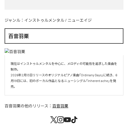
ジャンル：
インストゥルメンタル
/
ニューエイジ
百音羽栗
現在はインストゥルメンタルを中心に、メロディの可能性を追求した楽曲を
制作。

2026年2月13日リリースのオリジナルピアノ楽曲「Ordinany Days」に続き、6
月19日には、初のボーカル作品となるニューシングル「Inherent ache」を発
売。
百音羽栗
の他のリリース：
百音羽栗