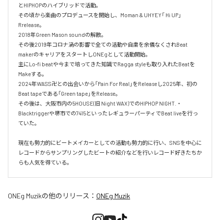
とHIPHOPのハイブリッドで活動。

その頃から楽曲のプロデュースを開始し、Moman & UHYEY「 Hi UP」
Rrelease。

2018年Green Mason soundの解散。

その後2019年コロナ渦の影響で全ての活動や自粛を余儀なくされBeat 
makerのキャリアをスタートしONEgとして活動開始。

主にLo-fi beatや今まで培ってきた知識でRagga styleも取り入れたBeatを
Makeする。

2024年WASS卍との出会いから「Pain For Real」をReleaseし2025年、初の
Beat tapeである「Green tape」をRelease。

その後は、大阪市内の5HOUSE(旧 Night WAX)でのHIPHOP NIGHT.・
Blacktriggerや堺市での7415といったレギュラーパーティでBeat liveを行っ
ていた。

現在も勢力的にビートメイカーとしての活動も勢力的に行い、SNSを中心に
レコードからサンプリングしたビートの紹介などを行いレコード好きたちか
らも人気を得ている。
ONEg Muzik
の他のリリース：
ONEg Muzik