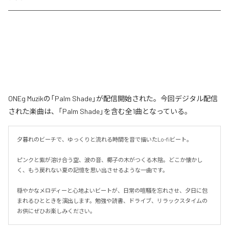
ONEg Muzikの「Palm Shade」が配信開始された。今回デジタル配信
された楽曲は、「Palm Shade」を含む全1曲となっている。
夕暮れのビーチで、ゆっくりと流れる時間を音で描いたLo-fiビート。

ピンクと紫が溶け合う空、波の音、椰子の木がつくる木陰。どこか懐かし
く、もう戻れない夏の記憶を思い出させるような一曲です。

穏やかなメロディーと心地よいビートが、日常の喧騒を忘れさせ、夕日に包
まれるひとときを演出します。勉強や読書、ドライブ、リラックスタイムの
お供にぜひお楽しみください。