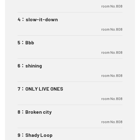
room No.808
4
：
slow-it-down
room No.808
5
：
Bbb
room No.808
6
：
shining
room No.808
7
：
ONLY LIVE ONES
room No.808
8
：
Broken city
room No.808
9
：
Shady Loop