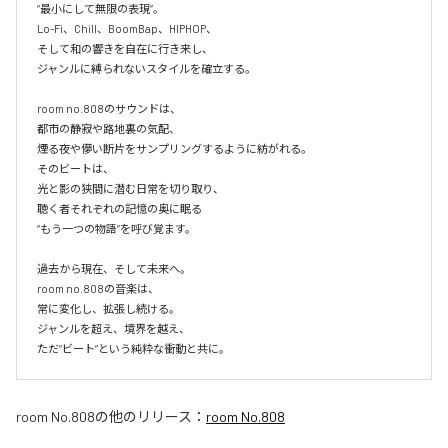
“最小にして無限の表現”。

Lo-Fi、Chill、BoomBap、HIPHOP、

そして和の響きを自在に行き来し、

ジャンルに縛られないスタイルを確立する。

room no.808のサウンドは、

都市の静寂や路地裏の気配、

煙る夜や儚い断片をサンプリングするように紡がれる。

そのビートは、

光と影の狭間に潜む日常を切り取り、

聴く者それぞれの記憶の奥に眠る

“もう一つの物語”を呼び覚ます。

過去から現在、そして未来へ。

room no.808の音楽は、

常に変化し、拡張し続ける。

ジャンルを超え、境界を越え、

room No.808
の他のリリース：
room No.808