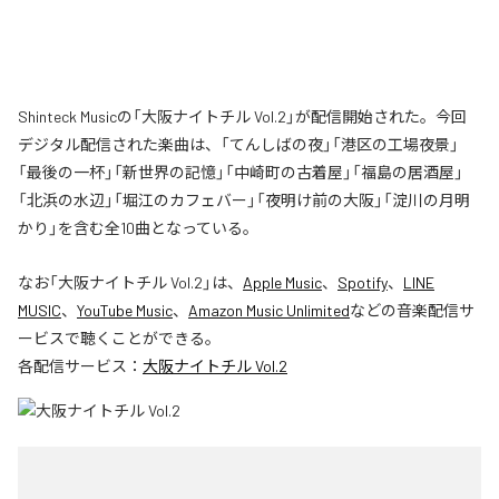
Shinteck Musicの「大阪ナイトチル Vol.2」が配信開始された。今回
デジタル配信された楽曲は、「てんしばの夜」「港区の工場夜景」
「最後の一杯」「新世界の記憶」「中崎町の古着屋」「福島の居酒屋」
「北浜の水辺」「堀江のカフェバー」「夜明け前の大阪」「淀川の月明
かり」を含む全10曲となっている。
なお「
大阪ナイトチル Vol.2
」は、
Apple Music
、
Spotify
、
LINE
MUSIC
、
YouTube Music
、
Amazon Music Unlimited
などの音楽配信サ
ービスで聴くことができる。
各配信サービス：
大阪ナイトチル Vol.2