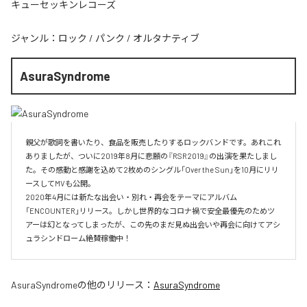
キューセッキンレコーズ
ジャンル：
ロック
/
パンク
/
オルタナティブ
AsuraSyndrome
親父が歌詞を書いたり、食品を販売したりするロックバンドです。あれこれ
ありましたが、ついに2019年8月に悲願の『RSR2019』の出演を果たしまし
た。その感動と感謝を込めて2枚めのシングル「Over the Sun」を10月にリリ
ースしてMVも公開。

2020年4月には新たな出会い・別れ・再会をテーマにアルバム
「ENCOUNTER」リリース。しかし世界的なコロナ禍で安全最優先のためツ
アーは幻となってしまったが、この先のまだ見ぬ出会いや再会に向けてアシ
ュラシンドローム絶賛稼働中！
AsuraSyndrome
の他のリリース：
AsuraSyndrome