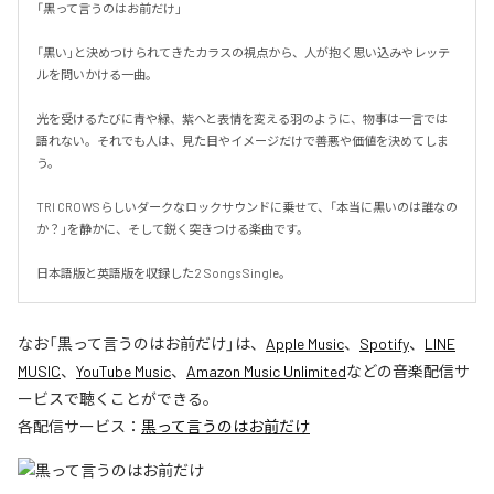
「黒って言うのはお前だけ」

「黒い」と決めつけられてきたカラスの視点から、人が抱く思い込みやレッテ
ルを問いかける一曲。

光を受けるたびに青や緑、紫へと表情を変える羽のように、物事は一言では
語れない。それでも人は、見た目やイメージだけで善悪や価値を決めてしま
う。

TRI CROWSらしいダークなロックサウンドに乗せて、「本当に黒いのは誰なの
か？」を静かに、そして鋭く突きつける楽曲です。

日本語版と英語版を収録した2 Songs Single。
なお「
黒って言うのはお前だけ
」は、
Apple Music
、
Spotify
、
LINE
MUSIC
、
YouTube Music
、
Amazon Music Unlimited
などの音楽配信サ
ービスで聴くことができる。
各配信サービス：
黒って言うのはお前だけ