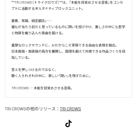
**TRI CROWS（トライクロウズ）**は、「本能を目覚めさせる音楽」をコンセ
プトに活動するオルタナティブロックユニット。

善悪、常識、固定観念――。

誰もが当たり前だと思っているものに問いを投げかけ、激しさの中にも哲学
と物語を織り込んだ楽曲を届ける。

重厚なロックサウンドに、AIだからこそ実現できる自由な表現を融合。

日本語版・英語版の両方を展開し、国境を越えて共感できる作品づくりを目
指している。

答えを押しつけるのではなく、

聴く人それぞれの中に、新しい「問い」を残すために。

TRI CROWS ― 本能を目覚めさせる音楽。
TRI CROWS
の他のリリース：
TRI CROWS