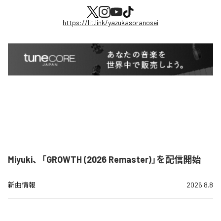
https://lit.link/yazukasoranosei
Miyuki、「GROWTH (2026 Remaster)」を配信開始
新曲情報
2026.8.8