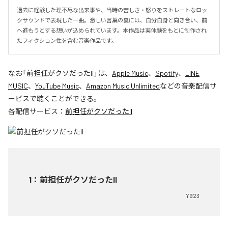
過去に経験した理不尽な出来事や、当時の苦しさ・怒りをストレートなロッ
クサウンドで表現した一曲。激しい言葉の裏には、自分自身と向き合い、前
へ進もうとする想いが込められています。本作品は実体験をもとに制作され
たフィクション性を含む音楽作品です。
なお「
前担任がクソだったII
」は、
Apple Music
、
Spotify
、
LINE
MUSIC
、
YouTube Music
、
Amazon Music Unlimited
などの音楽配信サ
ービスで聴くことができる。
各配信サービス：
前担任がクソだったII
1
：
前担任がクソだったII
Y923