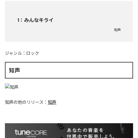
1
：
みんなキライ
知声
ジャンル：
ロック
知声
知声
の他のリリース：
知声