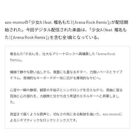
ezo-momoの「少女A (feat. 椎名もた) [Arena Rock Remix]」が配信開
始された。今回デジタル配信された楽曲は、「少女A (feat. 椎名も
た) [Arena Rock Remix]」を含む全1曲となっている。
椎名もた「少女A」を、壮大なアリーナロックへ再構築した 「Arena Rock 
Remix」。

繊細で静かな歌い出しから、幾重にも重なるギター、力強いベースとライブ
ドラム、感情的なキーボードが一気に広がる爆発的なサビへ。

心音や一瞬の静寂、観客の手拍子とシンガロングを交えながら、原曲に宿る
孤独と心の揺れを、大観衆と分かち合う希望のエネルギーへと昇華しまし
た。

夜空まで届くような歌声と、切なさの先にある解放を描いた、ezo-momoに
よるシネマティックなロックリミックスです。