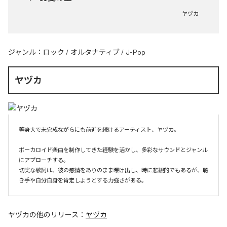
ヤヅカ
ジャンル：
ロック
/
オルタナティブ
/
J-Pop
ヤヅカ
等身大で未完成ながらにも前進を続けるアーティスト、ヤヅカ。

ボーカロイド楽曲を制作してきた経験を活かし、多彩なサウンドとジャンル
にアプローチする。

切実な歌詞は、彼の感情をありのまま曝け出し、時に悲観的でもあるが、聴
き手や自分自身を肯定しようとする力強さがある。
ヤヅカ
の他のリリース：
ヤヅカ