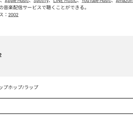
は、
Apple Music
、
Spotify
、
LINE MUSIC
、
YouTube Music
、
Amazon 
の音楽配信サービスで聴くことができる。
ス：
2002
2
ップホップ/ラップ