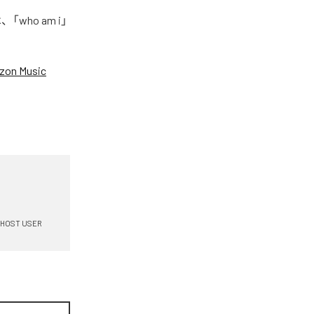
who am i」
zon Music
HOST USER