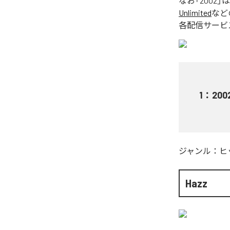
なお「
2002
」
Unlimited
など
各配信サービ
1
：
200
ジャンル：
ヒ
Hazz