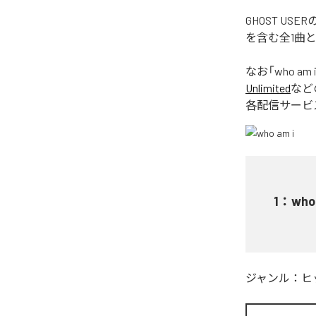
GHOST US
を含む全1曲
なお「
who am 
Unlimited
など
各配信サービ
1
：
who
ジャンル：
ヒ