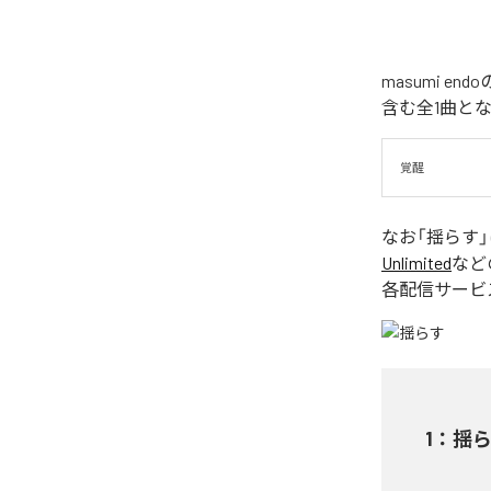
masumi 
含む全1曲と
覚醒
なお「
揺らす
Unlimited
など
各配信サービ
1
：
揺