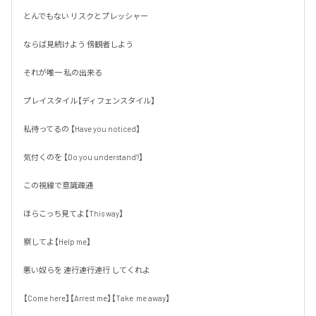
とんでもない リスクとプレッシャー

ならば見続けよう 傍観者しよう

それが唯一 私の出来る 

プレイスタイル【ディフェンスタイル】

私待ってるの 【Have you noticed】

気付くのを 【Do you understand?】

この視線で意識疎通

ほらこっち見てよ【This way】

察してよ【Help me】

悪い奴らを 連行連行連行 してくれよ

【Come here】【Arrest me】【Take  me away】
