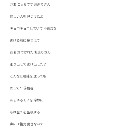
さあ こっちです お巡りさん

怪しい人を 見つけたよ

キョロキョロしていて 不審だな

逃げる前に 捕まえて

あぁ 気付かれた お巡りさん

走り出して 逃げ出したよ

こんなに視線を 送っても

だってI'm傍観者

あらゆるモノを 冷静に

私は全てを 監視する

声には絶対 出さないで
