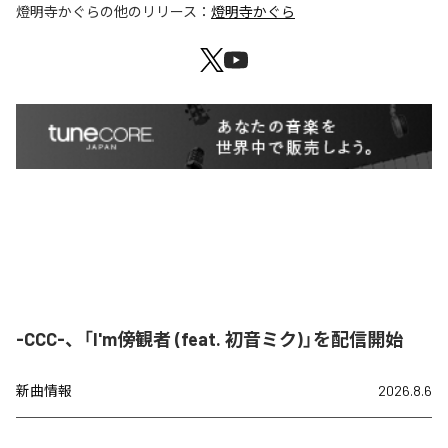
燈明寺かぐら
の他のリリース：
燈明寺かぐら
-CCC-、「I'm傍観者 (feat. 初音ミク)」を配信開始
新曲情報
2026.8.6