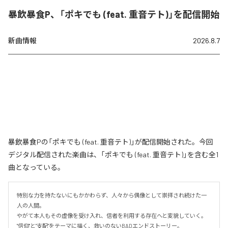
暴飲暴食P、「ポキでも (feat. 重音テト)」を配信開始
新曲情報
2026.8.7
暴飲暴食Pの「ポキでも (feat. 重音テト)」が配信開始された。今回
デジタル配信された楽曲は、「ポキでも (feat. 重音テト)」を含む全1
曲となっている。
特別な力を持たないにもかかわらず、人々から偶像として崇拝され続けた一
人の人間。

やがて本人もその虚像を受け入れ、信者を利用する存在へと変貌していく。

"信仰"と"支配"をテーマに描く、救いのないBADエンドストーリー。
