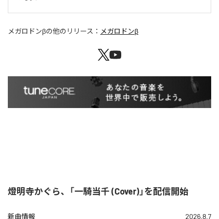
メガロドンβ
の他のリリース：
メガロドンβ
燈明寺かぐら、「一騎当千 (Cover)」を配信開始
新曲情報
2026.8.7