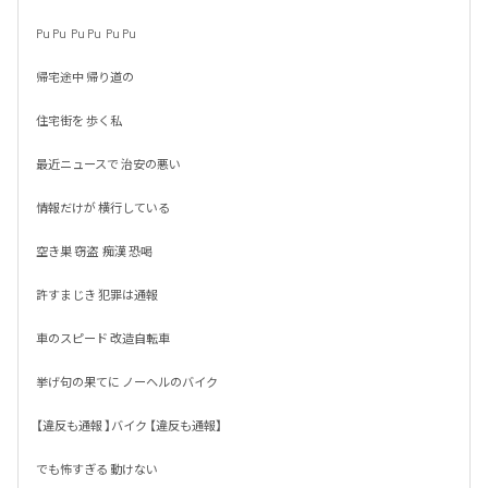
Pu Pu  Pu Pu  Pu Pu

帰宅途中 帰り道の

住宅街を 歩く私

最近ニュースで 治安の悪い

情報だけが 横行している

空き巣 窃盗  痴漢 恐喝

許すまじき 犯罪は通報

車のスピード 改造自転車

挙げ句の果てに ノーヘルのバイク

【違反も通報 】バイク 【違反も通報】

でも怖すぎる 動けない 
