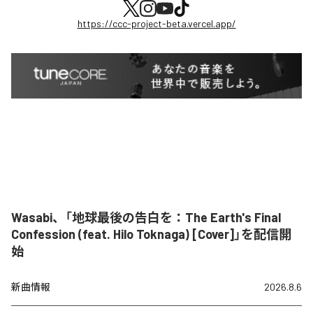
https://ccc-project-beta.vercel.app/
Wasabi、「地球最後の告白を：The Earth's Final
Confession (feat. Hilo Toknaga) [Cover]」を配信開
始
新曲情報
2026.8.6