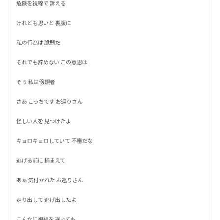
危険を視線で 訴える

けれども思いと 裏腹に

私の行為は 脆弱だ

それでも辞めない この意思は

そぅ 私は傍観者

さあ こっちです お巡りさん

怪しい人を 見つけたよ

キョロキョロしていて 不審だな

逃げる前に 捕まえて

あぁ 気付かれた お巡りさん

走り出して 逃げ出したよ

こんなに視線を 送っても
