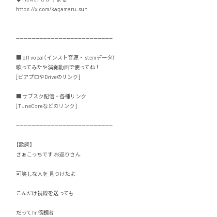
https://x.com/kagamaru_sun

--------------------------------------------------

■ off vocal（インスト音源・ stemデータ）

歌ってみたや演奏動画で使ってね！

[ピアプロやDriveのリンク]

■ サブスク配信・各種リンク

[TuneCoreなどのリンク]

--------------------------------------------------

【歌詞】

さぁこっちです お巡りさん

可笑しな人を 見つけたよ

こんだけ視線を送っても

だってI'm傍観者
