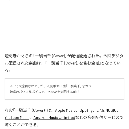
燈明寺かぐらの「一騎当千 (Cover)」が配信開始された。今回デジタ
ル配信された楽曲は、「一騎当千 (Cover)」を含む全1曲となってい
る。
VSinger燈明寺かぐらが、人気ボカロ曲「一騎当千」をカバー！

魅惑のパワフルボイスで、あなたを支配する1曲！
なお「
一騎当千 (Cover)
」は、
Apple Music
、
Spotify
、
LINE MUSIC
、
YouTube Music
、
Amazon Music Unlimited
などの音楽配信サービスで
聴くことができる。