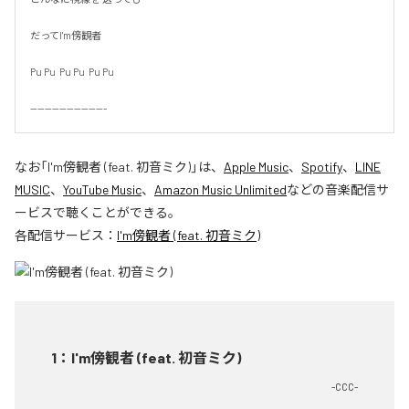
だってI'm傍観者

Pu Pu  Pu Pu  Pu Pu

---------------------
なお「
I'm傍観者 (feat. 初音ミク)
」は、
Apple Music
、
Spotify
、
LINE
MUSIC
、
YouTube Music
、
Amazon Music Unlimited
などの音楽配信サ
ービスで聴くことができる。
各配信サービス：
I'm傍観者 (feat. 初音ミク)
1
：
I'm傍観者 (feat. 初音ミク)
-CCC-