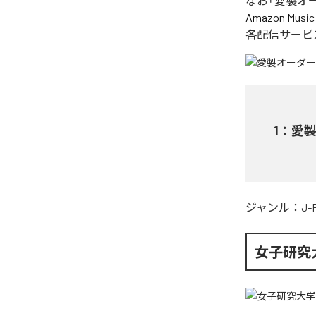
なお「
愛製オ
Amazon Music 
各配信サービ
1
：
愛
ジャンル：
J-
女子研究