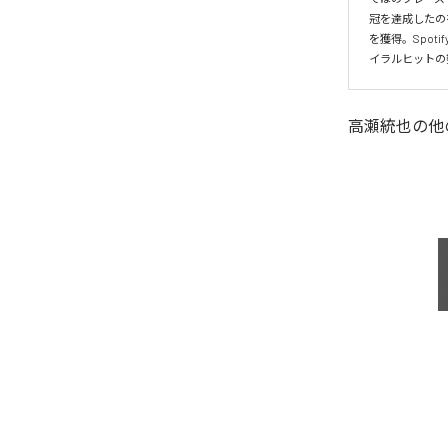
冠を達成したの
を獲得。Spo
イラルヒットの
高瀬統也
の他