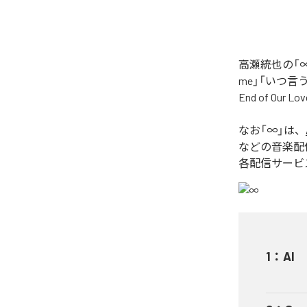
高瀬統也の「∞
me」「いつ言う？」
End of O
なお「
∞
」は、
などの音楽配
各配信サービ
1
：
AI