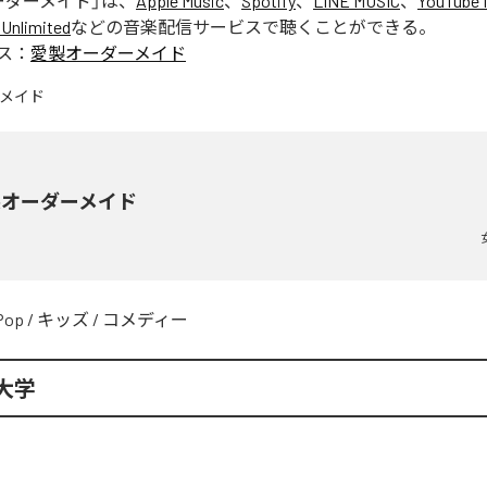
ーダーメイド
」は、
Apple Music
、
Spotify
、
LINE MUSIC
、
YouTube 
Unlimited
などの音楽配信サービスで聴くことができる。
ス：
愛製オーダーメイド
製オーダーメイド
Pop
/
キッズ
/
コメディー
大学