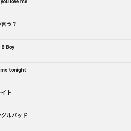
 you love me
つ言う？
 B Boy
l me tonight
ライト
ングルバッド