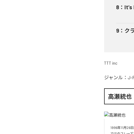
8
：
It’s
9
：
ク
TTT inc
ジャンル：
J-
高瀬統也
1996年11
ではのフレーズ