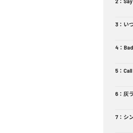
2
：
Say
3
：
い
4
：
Bad
5
：
Cal
6
：
灰
7
：
シ