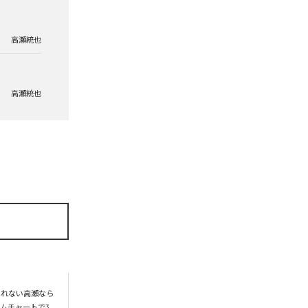
高瀬統也
高瀬統也
られない高瀬なら
ムチャートで3