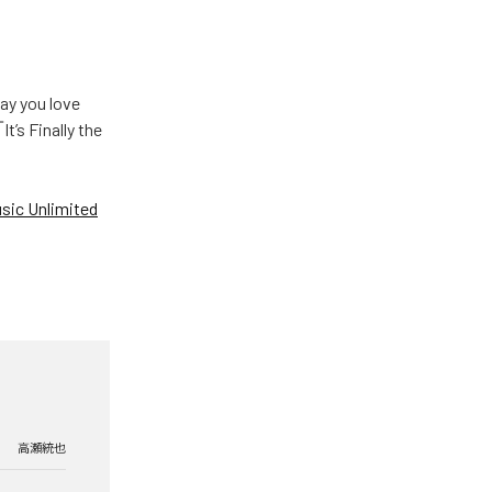
u love
Finally the
ic Unlimited
高瀬統也