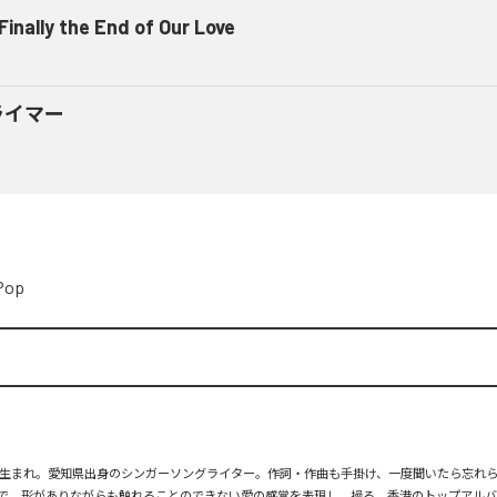
 Finally the End of Our Love
ライマー
Pop
月26日生まれ。愛知県出身のシンガーソングライター。作詞・作曲も手掛け、一度聞いたら忘れ
で、形がありながらも触れることのできない愛の感覚を表現し、操る。香港のトップアルバ