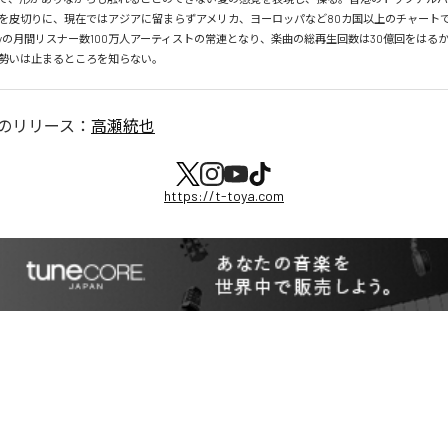
を皮切りに、現在ではアジアに留まらずアメリカ、ヨーロッパなど80カ国以上のチャートで
tifyの月間リスナー数100万人アーティストの常連となり、楽曲の総再生回数は30億回をはる
勢いは止まるところを知らない。
のリリース：
高瀬統也
https://t-toya.com