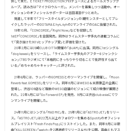
供して来た、E TICKET PRODUCTIONプロデュースによるガールズラップグ
ループ。読み方は「マイクロウルーガ」。メンバーを募集しつつ活動中。オー
ディションのオフィシャルサポーターは吉田凜音がつとめた。

　発進して半年で「フリースタイルダンジョン」の1期モンスターとしてブレ
イクしたラッパーのDOTAMAとhy4_4yhの2マンライブのOAに抜擢された。

　19年10月、「CONCORDE」「Right Now」などを収録した
1stEP「CONCORDE」を全国発売。同作はライムスター宇多丸の連載コラムに
て「突き抜けた90’sヒップホップ愛」と評価を受けた。

　20年2月には川崎CLUB CITTA’開催の「@JAM」に出演。同月に1stシングル
「dog kawaii」をリリースし、「ライムスター宇多丸のアフター6 ジャンクシ
ョン」（TBSラジオ）にて「本格的にきっちりやり切ることで批評性すら出て
いる」「めちゃめちゃキャッチー」と評された。

　21年6月には、ラッパーのGOMESSとのツーマンライブを開催し、「Moon 
Reverb feat.GOMESS」をリリース。同年8月にはWEGO＆米原康正の企画に
登場し、渋谷109店など複数のWEGO店舗のビジョンにて紹介映像が展開さ
れた。22年4月には「Go Forward EP」を発売、9月には渋谷club asiaにてワ
ンマンライブを開催した。

　24年11月にはシングル「MAD MIC」を、25年1月には「ASTRO JET」をリリー
ス。「ASTRO JET」は22万人以上のフォロワーを集めるSpotifyのオフィシャ
ルプレイリスト「Fresh Finds Pop」にリストインした。また、同年9月には新
曲「KILL SCREEN」「watch」を2週連続でリリース＆MVを公開。両曲ともマス