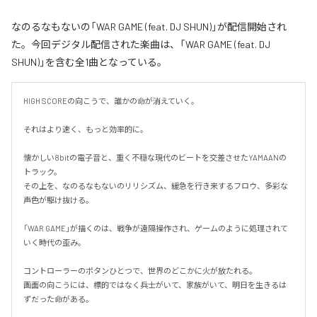
なのるなもないの「WAR GAME (feat. DJ SHUN)」が配信開始され
た。今回デジタル配信された楽曲は、「WAR GAME (feat. DJ
SHUN)」を含む全1曲となっている。
HIGH SCOREの向こうで、誰かの命が消えていく。

それはより速く、もっと効率的に。

懐かしい8bitの電子音と、重く不穏な現代のビートを交差させたYAMAANの
トラック。

その上を、なのるなもないのリリシズム、緩急を行き来するフロウ、多彩な
声色が駆け抜ける。

「WAR GAME」が描くのは、戦争が遠隔操作され、ゲームのように処理されて
いく時代の歪み。

コントローラーのボタンひとつで、世界のどこかに火が放たれる。

画面の向こうには、標的ではなく兵士がいて、家族がいて、明日を生きるは
ずだった命がある。
