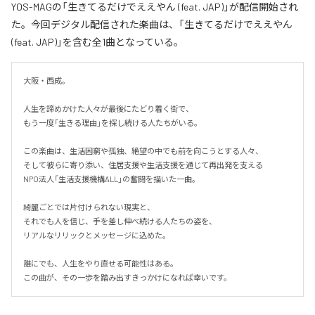
YOS-MAGの「生きてるだけでええやん (feat. JAP)」が配信開始され
た。今回デジタル配信された楽曲は、「生きてるだけでええやん
(feat. JAP)」を含む全1曲となっている。
大阪・西成。

人生を諦めかけた人々が最後にたどり着く街で、

もう一度「生きる理由」を探し続ける人たちがいる。

この楽曲は、生活困窮や孤独、絶望の中でも前を向こうとする人々、

そして彼らに寄り添い、住居支援や生活支援を通じて再出発を支える

NPO法人「生活支援機構ALL」の奮闘を描いた一曲。

綺麗ごとでは片付けられない現実と、

それでも人を信じ、手を差し伸べ続ける人たちの姿を、

リアルなリリックとメッセージに込めた。

誰にでも、人生をやり直せる可能性はある。

この曲が、その一歩を踏み出すきっかけになれば幸いです。