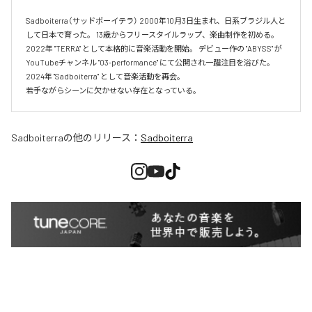
Sadboiterra（サッドボーイテラ） 2000年10月3日生まれ、日系ブラジル人と
して日本で育った。 13歳からフリースタイルラップ、楽曲制作を初める。 
2022年 "TERRA" として本格的に音楽活動を開始。 デビュー作の "ABYSS" が
YouTubeチャンネル "03-performance" にて公開され一躍注目を浴びた。 
2024年 "Sadboiterra" として音楽活動を再会。

若手ながらシーンに欠かせない存在となっている。
Sadboiterra
の他のリリース：
Sadboiterra