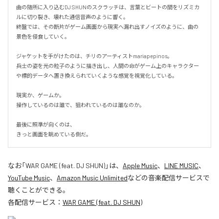
曲の随所に入り込むDJ SHUNのスクラッチは、言葉とビートの間をリズミカ
ルに切り裂き、壊れた通信音声のように響く。

終盤では、その断片がゲーム画面から現実へ漏れ出すノイズのように、曲の
景色を侵食していく。

ジャケットを手がけたのは、チリのアーティストmariapepinos。

兵士の姿を光の粒子のように描き出し、人間の命がゲーム上のキャラクター
や標的データへ置き換えられていくような感覚を視覚化している。

現実か、ゲームか。

操作しているのは誰で、狙われているのは誰なのか。

最後に照準が向くのは、

きっと画面を眺めている側だ。
なお「
WAR GAME (feat. DJ SHUN)
」は、
Apple Music
、
LINE MUSIC
、
YouTube Music
、
Amazon Music Unlimited
などの音楽配信サービスで
聴くことができる。
各配信サービス：
WAR GAME (feat. DJ SHUN)