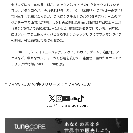
タリングはWONKの井上幹が、ミックスはYUKIらの曲をミックスしている
コレナガタクロウが、それぞれ担当した。「KILL SCREEN」のMVは一晩で145
万回再生し話題となったが、のちにシステム上のバグ（偶然にもゲームのバ
グがテーマの曲で）と判明。しかし再公開した動画は6日で2万回以上再生さ
れる（12/9時点で約10.6万回再生）など、順調に評価を受けている。同年10月
にはグループ史上最大キャパとなる下北沢シャングリラにてワンマンライブ
を開催、会場満員にて成功を収めた。

　HIPHOP、ディスコミュージック、テクノ、ハウス、ゲーム、遊園地、ア
ニメなど、様々なカルチャーから影響を受けた、雑食性に溢れたサウンドや
リリックが特徴。VIDEOTHINK所属。
MIC RAW RUGA
の他のリリース：
MIC RAW RUGA
http://micrawruga.com/