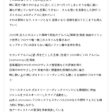
時に耳元で語りかけるように近く,どこかへ行ってしまいそうな程に遠い.

誰もが感じていながらも言葉にできない....そんな思いを言語化した詩が,リ
ズミカルにメロディアスに流れていく.

それは意味となり,イメージとなり,音楽となり,垣根を超えてどこまでも飛ん
でいく.

2003年,志人とのユニット降神で同名のアルバム[降神]を発表,独自のリリッ
ク世界とフロウで唯一無二のスタイルを築きあげ,

ヒップホップには収まらない幅広いファン層の支持を得る.

セカンドアルバム[望~月を亡くした王様~]を経て,2005年にソロ.アルバム 
[melhentrips]を発表,

音楽雑誌REMIXの HIPHOPディスク賞受賞などの評価を得た.

日常の中のやさしさや,若者の抱く閉塞感を叙情的な詩に描き,

時に歌い上げ,時にポエトリー.リーディングにも聴こえる独特のフロウで紡
ぐ.

フリースタイルや,ポエトリー.リーディングイベントにも積極的に参加,

ジャンルをクロスオーバーしたライブ活動をし,

山水人,otonotani,フジロックフェスティバル2008などの野外フェスにも精
力的に参加しながら,

他アーティストへの客演を多数発表している.
