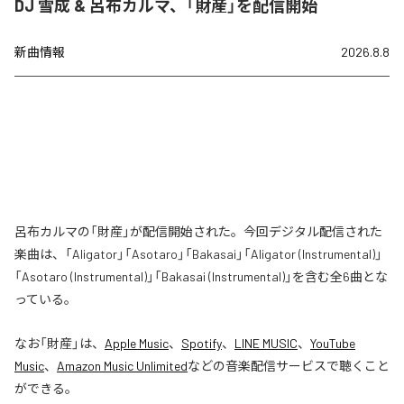
DJ 雪成 & 呂布カルマ、「財産」を配信開始
新曲情報
2026.8.8
呂布カルマの「財産」が配信開始された。今回デジタル配信された
楽曲は、「Aligator」「Asotaro」「Bakasai」「Aligator (Instrumental)」
「Asotaro (Instrumental)」「Bakasai (Instrumental)」を含む全6曲とな
っている。
なお「
財産
」は、
Apple Music
、
Spotify
、
LINE MUSIC
、
YouTube
Music
、
Amazon Music Unlimited
などの音楽配信サービスで聴くこと
ができる。