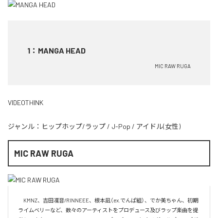
1
：
MANGA HEAD
MIC RAW RUGA
VIDEOTHINK
ジャンル：
ヒップホップ/ラップ
/
J-Pop
/
アイドル(女性)
MIC RAW RUGA
　KMNZ、吉田凜音/RINNEEE、根本凪（ex.でんぱ組）、でか美ちゃん、初期
ライムベリーなど、数々のアーティストをプロデュース及びラップ楽曲を提