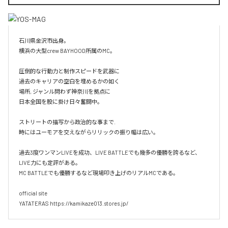
石川県金沢市出身。

横浜の大型crew BAYHOOD所属のMC。

圧倒的な行動力と制作スピードを武器に

過去のキャリアの空白を埋めるかの如く

場所, ジャンル問わず神奈川を拠点に

日本全国を股に掛け日々奮闘中。

ストリートの描写から政治的な事まで.

時にはユーモアを交えながらリリックの振り幅は広い。

過去3度ワンマンLIVEを成功、LIVE BATTLEでも幾多の優勝を誇るなど、
LIVE力にも定評がある。

MC BATTLEでも優勝するなど現場叩き上げのリアルMCである。

official site

YATATERAS https://kamikaze013.stores.jp/