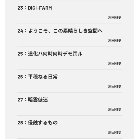
23
：
DIGI-FARM
高田雅史
24
：
ようこそ、この素晴らしき空間へ
高田雅史
25
：
道化ハ何時何時デモ踊ル
高田雅史
26
：
平穏なる日常
高田雅史
27
：
暗雲低迷
高田雅史
28
：
侵蝕するもの
高田雅史