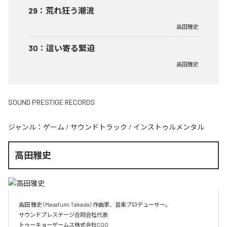
29
：
荒れ狂う潮流
高田雅史
30
：
這い寄る緊迫
高田雅史
SOUND PRESTIGE RECORDS
ジャンル：
ゲーム
/
サウンドトラック
/
インストゥルメンタル
高田雅史
高田 雅史（Masafumi Takada）作曲家、音楽プロデューサー。

サウンドプレステージ合同会社代表

トゥーキョーゲームス株式会社COO
