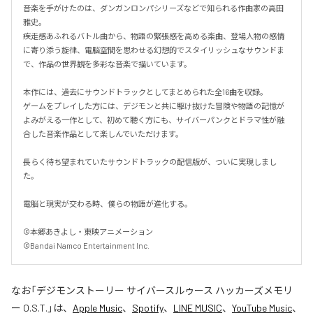
音楽を手がけたのは、ダンガンロンパシリーズなどで知られる作曲家の高田
雅史。

疾走感あふれるバトル曲から、物語の緊張感を高める楽曲、登場人物の感情
に寄り添う旋律、電脳空間を思わせる幻想的でスタイリッシュなサウンドま
で、作品の世界観を多彩な音楽で描いています。

本作には、過去にサウンドトラックとしてまとめられた全16曲を収録。

ゲームをプレイした方には、デジモンと共に駆け抜けた冒険や物語の記憶が
よみがえる一作として、初めて聴く方にも、サイバーパンクとドラマ性が融
合した音楽作品として楽しんでいただけます。

長らく待ち望まれていたサウンドトラックの配信版が、ついに実現しまし
た。

電脳と現実が交わる時、僕らの物語が進化する。

©本郷あきよし・東映アニメーション

©Bandai Namco Entertainment Inc.
なお「
デジモンストーリー サイバースルゥース ハッカーズメモリ
ー O.S.T.
」は、
Apple Music
、
Spotify
、
LINE MUSIC
、
YouTube Music
、