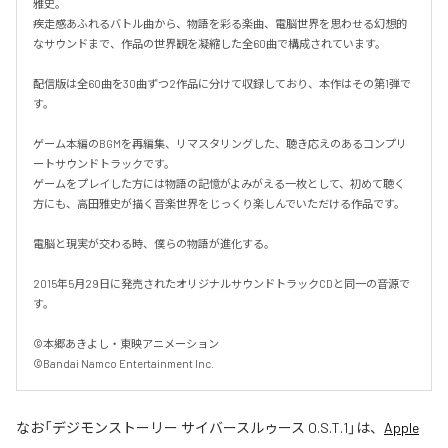
雅史。

疾走感あふれるバトル曲から、物語を彩る楽曲、電脳世界を思わせる幻想的
なサウンドまで、作品の世界観を凝縮した全60曲で構成されています。

配信版は全60曲を30曲ずつ2作品に分けて収録しており、本作はその第1弾で
す。

ゲーム本編のBGMを再編集、リマスタリングした、聴き応えのあるコンプリ
ートサウンドトラックです。

ゲームをプレイした方には物語の記憶がよみがえる一枚として、初めて聴く
方にも、高田雅史が描く音楽世界をじっくり楽しんでいただける作品です。

電脳と現実が交わる時、僕らの物語が進化する。

2015年5月29日に発売されたオリジナルサウンドトラックCDと同一の音源で
す。

©本郷あきよし・東映アニメーション

©Bandai Namco Entertainment Inc.
なお「
デジモンストーリー サイバースルゥース O.S.T.1
」は、
Apple