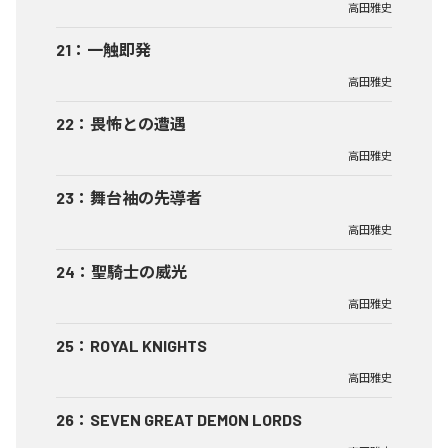
高田雅史
21
：
一触即発
高田雅史
22
：
畏怖との遭遇
高田雅史
23
：
舞台袖の先導者
高田雅史
24
：
聖騎士の威光
高田雅史
25
：
ROYAL KNIGHTS
高田雅史
26
：
SEVEN GREAT DEMON LORDS