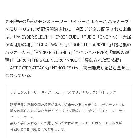
高田雅史の「デジモンストーリー サイバースルゥース ハッカーズ
メモリー O.S.T.」が配信開始された。今回デジタル配信された楽曲
は、「YA CYBER SLEUTH」「CYBER DUEL」「FUDIE」「ONE MIND」「光届
かぬ乱脈の地」「DIGITAL WARS II」「FROM THE DARKSIDE」「路地裏の
ハッカーたち」「HACKER'S DIGNITY」「MEMORY SERVER」「脅威の顕
現」「TERROR」「MASKED NECROMANCER」「浸蝕された理想郷」
「LAST CYBER ATTACK」「MEMORIES (feat. 高田雅史)」を含む全16曲
となっている。
デジモンストーリー サイバースルゥース オリジナルサウンドトラック

現実世界と電脳空間の境界が揺らぐ近未来の東京を舞台に、デジモンと共に
数々の事件へ立ち向かうサイバーパンク育成RPG、デジモンストーリー サイ
バースルゥース。

長らく手に入れることが難しかった本作のオリジナルサウンドトラックが、
今回初めて配信版として登場します。
