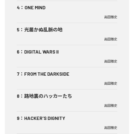
4
：
ONE MIND
高田雅史
5
：
光届かぬ乱脈の地
高田雅史
6
：
DIGITAL WARS II
高田雅史
7
：
FROM THE DARKSIDE
高田雅史
8
：
路地裏のハッカーたち
高田雅史
9
：
HACKER'S DIGNITY
高田雅史