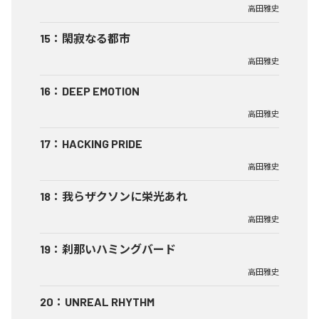
高田雅史
15
：
閑寂なる都市
高田雅史
16
：
DEEP EMOTION
高田雅史
17
：
HACKING PRIDE
高田雅史
18
：
我らザクソンに栄光あれ
高田雅史
19
：
刹那いハミングバード
高田雅史
20
：
UNREAL RHYTHM