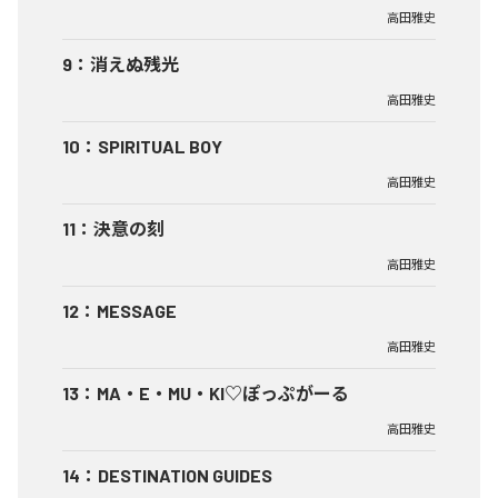
高田雅史
9
：
消えぬ残光
高田雅史
10
：
SPIRITUAL BOY
高田雅史
11
：
決意の刻
高田雅史
12
：
MESSAGE
高田雅史
13
：
MA・E・MU・KI♡ぽっぷがーる
高田雅史
14
：
DESTINATION GUIDES