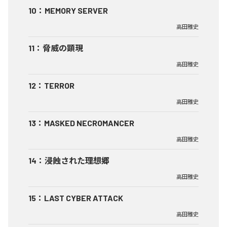
10
：
MEMORY SERVER
高田雅史
11
：
脅威の顕現
高田雅史
12
：
TERROR
高田雅史
13
：
MASKED NECROMANCER
高田雅史
14
：
浸蝕された理想郷
高田雅史
15
：
LAST CYBER ATTACK
高田雅史