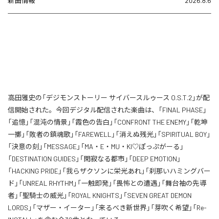
新曲情報
2026.8.6
高田雅史の「デジモンストーリー サイバースルゥース O.S.T.2」が配
信開始された。今回デジタル配信された楽曲は、「FINAL PHASE」
「追憶」「混沌の情景」「霞色の告白」「CONFRONT THE ENEMY」「乾坤
一擲」「敗者の鎮魂歌」「FAREWELL」「消えぬ残光」「SPIRITUAL BOY」
「決意の刻」「MESSAGE」「MA・E・MU・KI♡ぽっぷがーる」
「DESTINATION GUIDES」「閑寂なる都市」「DEEP EMOTION」
「HACKING PRIDE」「我らザクソンに栄光あれ」「刹那いハミングバー
ド」「UNREAL RHYTHM」「一触即発」「畏怖との遭遇」「舞台袖の先導
者」「聖騎士の威光」「ROYAL KNIGHTS」「SEVEN GREAT DEMON
LORDS」「マザー・イーター」「来るべき新世界」「芽吹く希望」「Re-