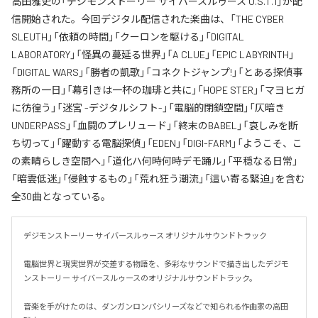
高田雅史の「デジモンストーリー サイバースルゥース O.S.T.1」が配
信開始された。今回デジタル配信された楽曲は、「THE CYBER
SLEUTH」「依頼の時間」「クーロンを駆ける」「DIGITAL
LABORATORY」「怪異の蔓延る世界」「A CLUE」「EPIC LABYRINTH」
「DIGITAL WARS」「勝者の凱歌」「コネクトジャンプ!」「とある探偵事
務所の一日」「幕引きは一杯の珈琲と共に」「HOPE STER」「マヨヒガ
に彷徨う」「迷宮 -デジタルシフト-」「電脳的閉鎖空間」「仄暗き
UNDERPASS」「血闘のプレリュード」「終末のBABEL」「哀しみを断
ち切って」「躍動する電脳探偵」「EDEN」「DIGI-FARM」「ようこそ、こ
の素晴らしき空間へ」「道化ハ何時何時デモ踊ル」「平穏なる日常」
「暗雲低迷」「侵蝕するもの」「荒れ狂う潮流」「這い寄る緊迫」を含む
全30曲となっている。
デジモンストーリー サイバースルゥース オリジナルサウンドトラック

電脳世界と現実世界が交差する物語を、多彩なサウンドで描き出したデジモ
ンストーリー サイバースルゥースのオリジナルサウンドトラック。

音楽を手がけたのは、ダンガンロンパシリーズなどで知られる作曲家の高田