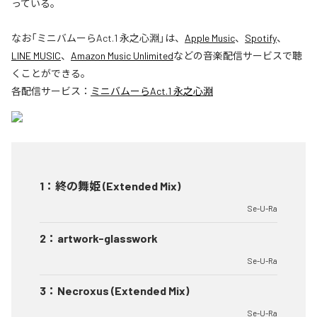
っている。
なお「
ミニバムーらAct.1 永之心淵
」は、
Apple Music
、
Spotify
、
LINE MUSIC
、
Amazon Music Unlimited
などの音楽配信サービスで聴
くことができる。
各配信サービス：
ミニバムーらAct.1 永之心淵
1
：
終の舞姫 (Extended Mix)
Se-U-Ra
2
：
artwork-glasswork
Se-U-Ra
3
：
Necroxus (Extended Mix)
Se-U-Ra