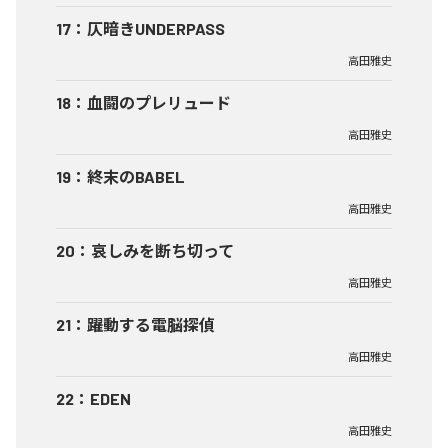
17
：
仄暗きUNDERPASS
高田雅史
18
：
血闘のプレリュード
高田雅史
19
：
終末のBABEL
高田雅史
20
：
哀しみを断ち切って
高田雅史
21
：
躍動する電脳探偵
高田雅史
22
：
EDEN
高田雅史