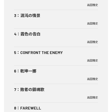
高田雅史
3
：
混沌の情景
高田雅史
4
：
霞色の告白
高田雅史
5
：
CONFRONT THE ENEMY
高田雅史
6
：
乾坤一擲
高田雅史
7
：
敗者の鎮魂歌
高田雅史
8
：
FAREWELL