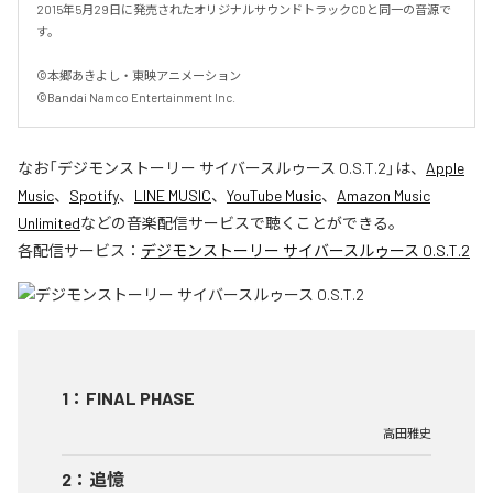
2015年5月29日に発売されたオリジナルサウンドトラックCDと同一の音源で
す。

©本郷あきよし・東映アニメーション

©Bandai Namco Entertainment Inc.
なお「
デジモンストーリー サイバースルゥース O.S.T.2
」は、
Apple
Music
、
Spotify
、
LINE MUSIC
、
YouTube Music
、
Amazon Music
Unlimited
などの音楽配信サービスで聴くことができる。
各配信サービス：
デジモンストーリー サイバースルゥース O.S.T.2
1
：
FINAL PHASE
高田雅史
2
：
追憶