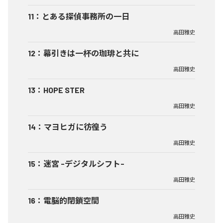
11
：
とある探偵事務所の一日
高田雅史
12
：
幕引きは一杯の珈琲と共に
高田雅史
13
：
HOPE STER
高田雅史
14
：
マヨヒガに彷徨う
高田雅史
15
：
迷宮 -デジタルシフト-
高田雅史
16
：
電脳的閉鎖空間
高田雅史