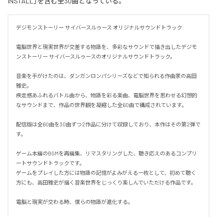
INSTALL」を含む全30曲となっている。
デジモンストーリー サイバースルゥース オリジナルサウンドトラック

電脳世界と現実世界が交差する物語を、多彩なサウンドで描き出したデジモ
ンストーリー サイバースルゥースのオリジナルサウンドトラック。

音楽を手がけたのは、ダンガンロンパシリーズなどで知られる作曲家の高田
雅史。

疾走感あふれるバトル曲から、物語を彩る楽曲、電脳世界を思わせる幻想的
なサウンドまで、作品の世界観を凝縮した全60曲で構成されています。

配信版は全60曲を30曲ずつ2作品に分けて収録しており、本作はその第2弾で
す。

ゲーム本編のBGMを再編集、リマスタリングした、聴き応えのあるコンプリ
ートサウンドトラックです。

ゲームをプレイした方には物語の記憶がよみがえる一枚として、初めて聴く
方にも、高田雅史が描く音楽世界をじっくり楽しんでいただける作品です。

電脳と現実が交わる時、僕らの物語が進化する。
