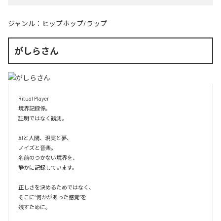
ジャンル：
ヒップホップ/ラップ
がしらさん
Ritual Player

境界記録係。

証明ではなく観測。

AIと人間、現実と夢、

ノイズと音楽。

名前のつかない境界を、

静かに記録しています。

正しさを決めるためではなく、

そこに“何かがあった感覚”を

残すために。
