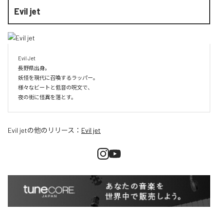
Evil jet
Evil Jet

長野県出身。

妖怪を現代に召喚するラッパー。

様々なビートと低音の呪文で、

夜の街に怪異を落とす。
Evil jet
の他のリリース：
Evil jet