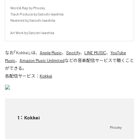
Word & Rap by Phooky

Track Produce by Satoshi Iwashita

Mastered by Satoshi Iwashita

Art Work by Satoshi Iwashita
なお「
Kokkei
」は、
Apple Music
、
Spotify
、
LINE MUSIC
、
YouTube
Music
、
Amazon Music Unlimited
などの音楽配信サービスで聴くこと
ができる。
各配信サービス：
Kokkei
1
：
Kokkei
Phooky