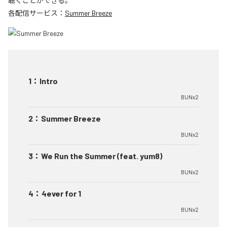
聴くことができる。
各配信サービス：
Summer Breeze
1
：
Intro
BUNx2
2
：
Summer Breeze
BUNx2
3
：
We Run the Summer (feat. yum8)
BUNx2
4
：
4ever for 1
BUNx2