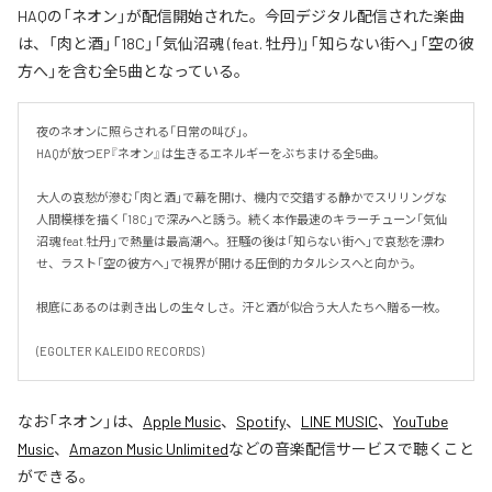
HAQの「ネオン」が配信開始された。今回デジタル配信された楽曲
は、「肉と酒」「18C」「気仙沼魂 (feat. 牡丹)」「知らない街へ」「空の彼
方へ」を含む全5曲となっている。
夜のネオンに照らされる「日常の叫び」。

HAQが放つEP『ネオン』は生きるエネルギーをぶちまける全5曲。

大人の哀愁が滲む「肉と酒」で幕を開け、機内で交錯する静かでスリリングな
人間模様を描く「18C」で深みへと誘う。続く本作最速のキラーチューン「気仙
沼魂 feat.牡丹」で熱量は最高潮へ。狂騒の後は「知らない街へ」で哀愁を漂わ
せ、ラスト「空の彼方へ」で視界が開ける圧倒的カタルシスへと向かう。

根底にあるのは剥き出しの生々しさ。汗と酒が似合う大人たちへ贈る一枚。

(EGOLTER KALEIDO RECORDS)
なお「
ネオン
」は、
Apple Music
、
Spotify
、
LINE MUSIC
、
YouTube
Music
、
Amazon Music Unlimited
などの音楽配信サービスで聴くこと
ができる。