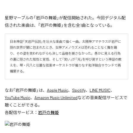
星野マーブルの「岩戸の舞姫」が配信開始された。今回デジタル配
信された楽曲は、「岩戸の舞姫」を含む全1曲となっている。
日本神話「天岩戸伝説」を壮大な楽曲で描く一曲。太陽神アマテラスが岩戸に
隠れ世界が闇に包まれたとき、女神アメノウズメは恐れることなく舞を踊
り、その姿を笑われながらも決して品格を崩さなかった。愚かに見える行為
の裏に隠された知性と覚悟、そして「笑い」が「光」を呼び戻すという神話の教
えを、琴・尺八と壮麗な弦楽オーケストラが織りなす和洋融合サウンドで再
構築する。
なお「
岩戸の舞姫
」は、
Apple Music
、
Spotify
、
LINE MUSIC
、
YouTube Music
、
Amazon Music Unlimited
などの音楽配信サービスで
聴くことができる。
各配信サービス：
岩戸の舞姫