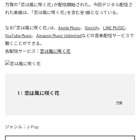
万賀の「恋は風に咲く花」が配信開始された。今回デジタル配信さ
れた楽曲は、「恋は風に咲く花」を含む全1曲となっている。
なお「
恋は風に咲く花
」は、
Apple Music
、
Spotify
、
LINE MUSIC
、
YouTube Music
、
Amazon Music Unlimited
などの音楽配信サービスで
聴くことができる。
各配信サービス：
恋は風に咲く花
1
：
恋は風に咲く花
万賀
ジャンル：
J-Pop