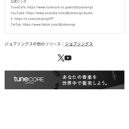
公式リンク

TuneCore: https://www.tunecore.co.jp/artists/jobsongs

YouTube: https://www.youtube.com/@jobsongs.studio

X: https://x.com/jobsongs777

TikTok: https://www.tiktok.com/@jobsongs
ジョブソングス
の他のリリース：
ジョブソングス