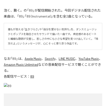
泡く、脆く。の「89」が配信開始された。今回デジタル配信された
楽曲は、「89」「89 (Instrumental)」を含む全2曲となっている。
誰もが抱える「生きづらさ」や「自分を愛せない気持ち」を、ダンスミュージッ
クとポップスを融合させたサウンドで描いた一曲です。 疾走感のあるビート
と繊細な歌詞が交差し、苦しさの中にも小さな希望を見つけ出していく。 「味
方だよ」というメッセージが、心にそっと寄り添う作品です。
なお「
89
」は、
Apple Music
、
Spotify
、
LINE MUSIC
、
YouTube Music
、
Amazon Music Unlimited
などの音楽配信サービスで聴くことができ
る。
各配信サービス：
89