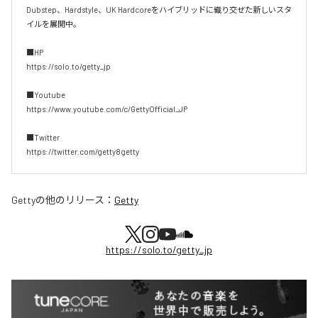
Dubstep、Hardstyle、UK Hardcoreをハイブリッドに織り交ぜた新しいスタ
イルを展開中。

■HP

https://solo.to/getty_jp

■Youtube

https://www.youtube.com/c/GettyOfficial_JP

■Twitter

https://twitter.com/getty8getty
Getty
の他のリリース：
Getty
https://solo.to/getty_jp