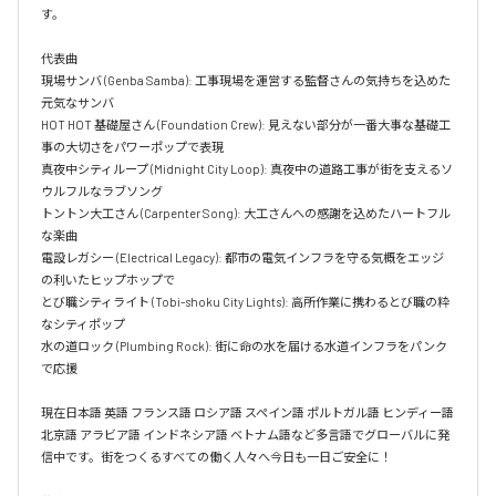
す。

代表曲  

現場サンバ (Genba Samba): 工事現場を運営する監督さんの気持ちを込めた
元気なサンバ  

HOT HOT 基礎屋さん (Foundation Crew): 見えない部分が一番大事な基礎工
事の大切さをパワーポップで表現  

真夜中シティループ (Midnight City Loop): 真夜中の道路工事が街を支えるソ
ウルフルなラブソング  

トントン大工さん (Carpenter Song): 大工さんへの感謝を込めたハートフル
な楽曲  

電設レガシー (Electrical Legacy): 都市の電気インフラを守る気概をエッジ
の利いたヒップホップで  

とび職シティライト (Tobi-shoku City Lights): 高所作業に携わるとび職の粋
なシティポップ  

水の道ロック (Plumbing Rock): 街に命の水を届ける水道インフラをパンク
で応援

現在日本語 英語 フランス語 ロシア語 スペイン語 ポルトガル語 ヒンディー語 
北京語 アラビア語 インドネシア語 ベトナム語など多言語でグローバルに発
信中です。街をつくるすべての働く人々へ今日も一日ご安全に！
