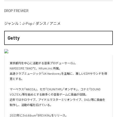
DROP FREVKER
ジャンル：
J-Pop
/
ダンス
/
アニメ
Getty
東京都内を中心に活動する音楽プロデューサー/DJ。

HARDCORE TANO*C、Hifumi,inc.所属。

高速クラブミュージック「UK Hardcore」を主軸に、激しいEDMサウンドを得
意とする。

マーベラス「WACCA」、セガ「CHUNITHM」「オンゲキ」、コナミ「SOUND 
VOLTEX」等を始めとする数多くの音楽ゲームに楽曲が収録。

近年ではホロライブ、アイドルマスターミリオンライブ、D4DJ等に楽曲を
制作し、活動の幅を広げている。

2023年に3rd Album「BREVKIN」をリリース。
