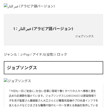
1
：
عبر النار (アラビア語バージョン)
ジョブソングス
ジャンル：
J-Pop
/
アイドル(女性)
/
ロック
ジョブソングス
『今日も一日ご安全に』を合い言葉に現場で働くすべての人々へ尊敬と愛を
込めた応援歌を届けています。ジョブソングス（JOBSONGS）は建設現場で
汗を流す監督さん基礎屋さん大工さんとび職電気設備のプロ水道インフラを
支える人々などさまざまな職種の陰のヒーローを讃える楽曲を制作していま