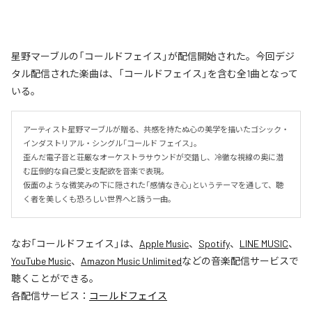
星野マーブルの「コールドフェイス」が配信開始された。今回デジ
タル配信された楽曲は、「コールドフェイス」を含む全1曲となって
いる。
アーティスト星野マーブルが贈る、共感を持たぬ心の美学を描いたゴシック・
インダストリアル・シングル「コールド フェイス」。

歪んだ電子音と荘厳なオーケストラサウンドが交錯し、冷徹な視線の奥に潜
む圧倒的な自己愛と支配欲を音楽で表現。

仮面のような微笑みの下に隠された「感情なき心」というテーマを通して、聴
く者を美しくも恐ろしい世界へと誘う一曲。
なお「
コールドフェイス
」は、
Apple Music
、
Spotify
、
LINE MUSIC
、
YouTube Music
、
Amazon Music Unlimited
などの音楽配信サービスで
聴くことができる。
各配信サービス：
コールドフェイス