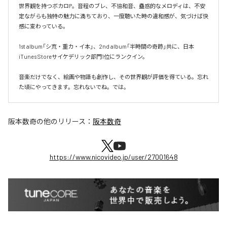
世界観を持つボカロP。音程のブレ、不協和音、蠱惑的なメロディは、不安
定ながらも独特の魅力に満ちており、一度聴いた時の違和感が、気づけば快
感に変わっている。

1st album「シ㐬・重カ・イ本」、2nd album「半時間の奇跡」共に、日本
iTunes Storeサイケデリック部門1位にランクイン。

音楽だけでなく、絵画や物語も創作し、その世界観が評価を得ている。忘れ
た頃にやってきます。忘れないでね。では。
阪本数奇
の他のリリース：
阪本数奇
https://www.nicovideo.jp/user/27001648