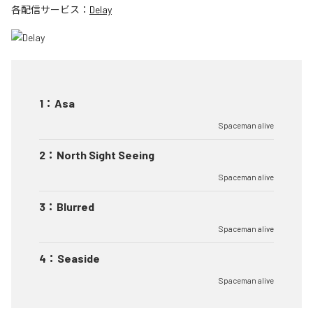
各配信サービス：
Delay
1
：
Asa
Spaceman alive
2
：
North Sight Seeing
Spaceman alive
3
：
Blurred
Spaceman alive
4
：
Seaside
Spaceman alive