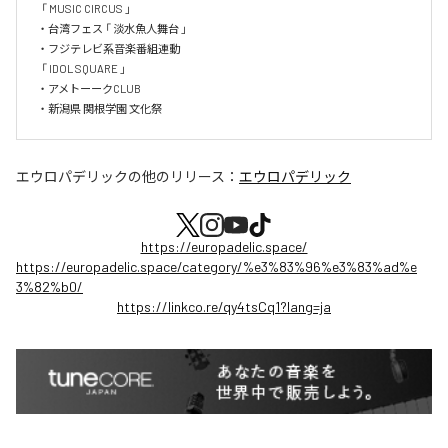
  「 MUSIC CIRCUS 」

・台湾フェス 「 淡水魚人舞台 」

・フジテレビ系音楽番組連動

  「 IDOL SQUARE 」

・アメトーークCLUB

・新潟県 関根学園 文化祭
エウロパデリック
の他のリリース：
エウロパデリック
https://europadelic.space/
https://europadelic.space/category/%e3%83%96%e3%83%ad%e
3%82%b0/
https://linkco.re/qy4tsCq1?lang=ja