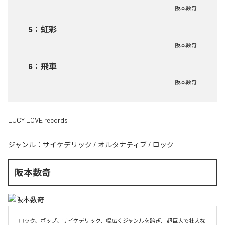
阪本数奇
5
：
虹彩
阪本数奇
6
：
飛車
阪本数奇
LUCY LOVE records
ジャンル：
サイケデリック
/
オルタナティブ
/
ロック
阪本数奇
ロック、ポップ、サイケデリック、幅広くジャンルを跨ぎ、 超巨大で壮大な