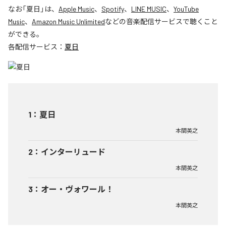
なお「
夏日
」は、
Apple Music
、
Spotify
、
LINE MUSIC
、
YouTube
Music
、
Amazon Music Unlimited
などの音楽配信サービスで聴くこと
ができる。
各配信サービス：
夏日
1
：
夏日
本間英之
2
：
インターリュード
本間英之
3
：
オー・ヴォワール！
本間英之