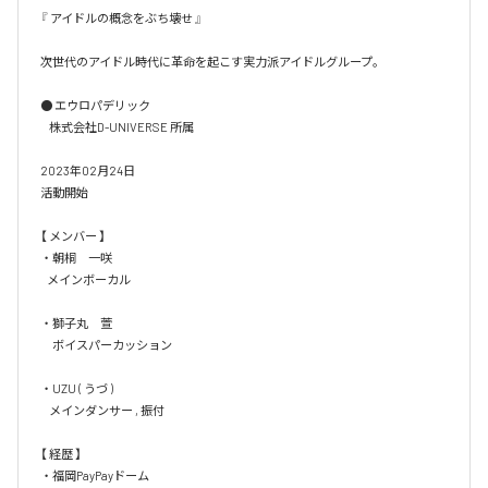
『 アイドルの概念をぶち壊せ 』

次世代のアイドル時代に革命を起こす実力派アイドルグループ。

● エウロパデリック

    株式会社D-UNIVERSE 所属

2023年02月24日

活動開始

【 メンバー 】

・朝桐　一咲

   メインボーカル

・獅子丸　萱

　ボイスパーカッション

・UZU ( うづ )

    メインダンサー , 振付

【 経歴 】

・福岡PayPayドーム 
