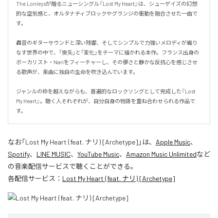
The Lonleysが贈るニューシングル『Lost My Heart』は、シューゲイズの幻想
的な空気感と、オルタナティブロックやグランジの衝動を融合させた一曲で
す。

轟音のギターサウンドと深い残響、そしてシンプルで力強いメロディが織り
なす世界の中で、「喪失」と「変化」をテーマに描かれる本作。フランス出身の
ボーカリスト・Nariをフィーチャーし、その儚さと静かな反抗心を感じさせ
る歌声が、楽曲に独自の生命を吹き込んでいます。

ジャンルの枠を越えながらも、普遍的なロックソングとして完成した『Lost 
My Heart』。聴く人それぞれが、自分自身の物語を重ね合わせられる作品で
す。
なお「
Lost My Heart (feat. ナリ) [Archetype]
」は、
Apple Music
、
Spotify
、
LINE MUSIC
、
YouTube Music
、
Amazon Music Unlimited
など
の音楽配信サービスで聴くことができる。
各配信サービス：
Lost My Heart (feat. ナリ) [Archetype]