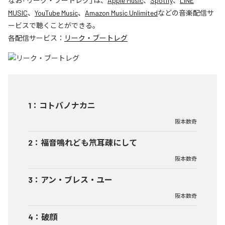
なお「
リーク・ブートレグ
」は、
Apple Music
、
Spotify
、
LINE
MUSIC
、
YouTube Music
、
Amazon Music Unlimited
などの音楽配信サ
ービスで聴くことができる。
各配信サービス：
リーク・ブートレグ
1
：
コトバノナカニ
阪本数奇
2
：
福音鳴れども笊耳疎にして
阪本数奇
3
：
アン・ブレス・ユー
阪本数奇
4
：
破顔