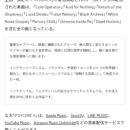
された楽曲は、「Cold Operator」「Acid for Nothing」「Return of the
Shadows」「Lucid Divide」「False Memory」「Black Archive」「White
Noise Gospel」「Mercury Child」「Universe Inside Me」「Dead Horizon」
を含む全10曲となっている。
重厚なサブベース、緻密に構築されたグルーヴ、絶え間なく変化するシンセ
サイザーが織りなす音世界は、現実と幻想の境界を曖昧にし、聴く者を新た
な感覚領域へと誘います。

インドやシャーマニズム、フラクタル、宇宙的イメージをひとつの世界観へ
融合し、単なるダンスミュージックではなく「体験する音楽」として完成させ
た一枚。

ヘッドホンでも、フェスティバルの巨大なサウンドシステムでも、その没入
感を存分に味わえる作品です。
なお「
PSYCORE X
」は、
Apple Music
、
Spotify
、
LINE MUSIC
、
YouTube Music
、
Amazon Music Unlimited
などの音楽配信サービスで
聴くことができる。