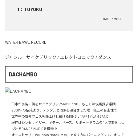
1
：
TOYOKO
DACHAMBO
WATER BAWL RECORD
ジャンル：
サイケデリック
/
エレクトロニック
/
ダンス
DACHAMBO
日本が宇宙に誇るサイケデリックJAM BAND、もしくは快楽探求楽団

2001年の結成より、デジタルとR&Rを融合させた唯一無二の音楽性で

世界中の野外フェスを爆上げし続けるKING of PARTY JAM BAND

現在はシンセサイザー、ギター、ベース、サポートドラムの4人で変化しつ
づけるDANCE MUSICを模索中

オーストラリアのNinbin MardiGrass、アメリカのバーニングマン、オレゴ