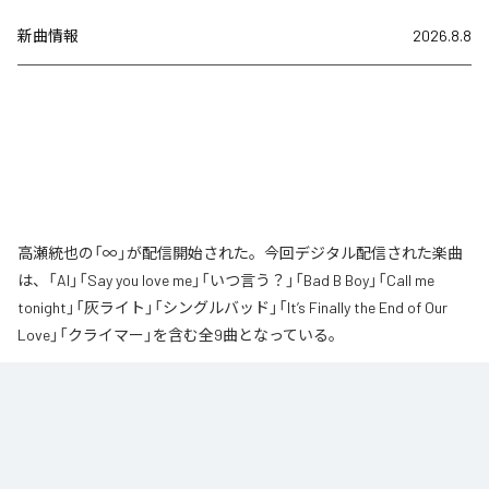
新曲情報
2026.8.8
高瀬統也の「∞」が配信開始された。今回デジタル配信された楽曲
は、「AI」「Say you love me」「いつ言う？」「Bad B Boy」「Call me
tonight」「灰ライト」「シングルバッド」「It’s Finally the End of Our
Love」「クライマー」を含む全9曲となっている。
なお「
∞
」は、
Apple Music
、
Spotify
、
LINE MUSIC
、
YouTube Music
、
Amazon Music Unlimited
などの音楽配信サービスで聴くことができ
る。
各配信サービス：
∞