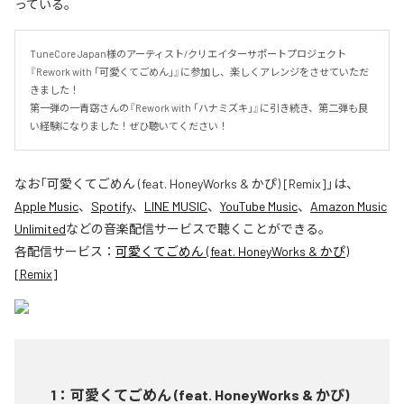
っている。
TuneCore Japan様のアーティスト/クリエイターサポートプロジェクト
『Rework with 「可愛くてごめん」』に参加し、楽しくアレンジをさせていただ
きました！

第一弾の一青窈さんの『Rework with 「ハナミズキ」』に引き続き、第二弾も良
い経験になりました！ぜひ聴いてください！
なお「
可愛くてごめん (feat. HoneyWorks & かぴ) [Remix]
」は、
Apple Music
、
Spotify
、
LINE MUSIC
、
YouTube Music
、
Amazon Music
Unlimited
などの音楽配信サービスで聴くことができる。
各配信サービス：
可愛くてごめん (feat. HoneyWorks & かぴ)
[Remix]
1
：
可愛くてごめん (feat. HoneyWorks & かぴ)