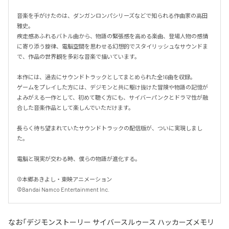
音楽を手がけたのは、ダンガンロンパシリーズなどで知られる作曲家の高田
雅史。

疾走感あふれるバトル曲から、物語の緊張感を高める楽曲、登場人物の感情
に寄り添う旋律、電脳空間を思わせる幻想的でスタイリッシュなサウンドま
で、作品の世界観を多彩な音楽で描いています。

本作には、過去にサウンドトラックとしてまとめられた全16曲を収録。

ゲームをプレイした方には、デジモンと共に駆け抜けた冒険や物語の記憶が
よみがえる一作として、初めて聴く方にも、サイバーパンクとドラマ性が融
合した音楽作品として楽しんでいただけます。

長らく待ち望まれていたサウンドトラックの配信版が、ついに実現しまし
た。

電脳と現実が交わる時、僕らの物語が進化する。

©本郷あきよし・東映アニメーション

©Bandai Namco Entertainment Inc.
なお「
デジモンストーリー サイバースルゥース ハッカーズメモリ