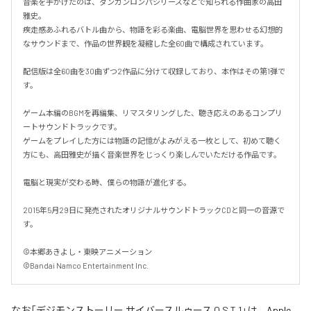
音楽を手がけたのは、ダンガンロンパシリーズなどで知られる作曲家の高田
雅史。

疾走感あふれるバトル曲から、物語を彩る楽曲、電脳世界を思わせる幻想的
なサウンドまで、作品の世界観を凝縮した全60曲で構成されています。

配信版は全60曲を30曲ずつ2作品に分けて収録しており、本作はその第1弾で
す。

ゲーム本編のBGMを再編集、リマスタリングした、聴き応えのあるコンプリ
ートサウンドトラックです。

ゲームをプレイした方には物語の記憶がよみがえる一枚として、初めて聴く
方にも、高田雅史が描く音楽世界をじっくり楽しんでいただける作品です。

電脳と現実が交わる時、僕らの物語が進化する。

2015年5月29日に発売されたオリジナルサウンドトラックCDと同一の音源で
す。

©本郷あきよし・東映アニメーション

©Bandai Namco Entertainment Inc.
なお「
デジモンストーリー サイバースルゥース O.S.T.1
」は、
Apple