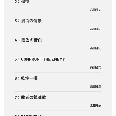
2
：
追憶
高田雅史
3
：
混沌の情景
高田雅史
4
：
霞色の告白
高田雅史
5
：
CONFRONT THE ENEMY
高田雅史
6
：
乾坤一擲
高田雅史
7
：
敗者の鎮魂歌
高田雅史