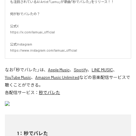
も注目されているAI Artist「Lamu」が新曲「秒でバレた」をリリース！！

何が秒でバレたの？

公式X

https://x.com/lamuai_official

公式Instagram

https://www.instagram.com/lamuai_official
なお「
秒でバレた
」は、
Apple Music
、
Spotify
、
LINE MUSIC
、
YouTube Music
、
Amazon Music Unlimited
などの音楽配信サービスで
聴くことができる。
各配信サービス：
秒でバレた
1
：
秒でバレた