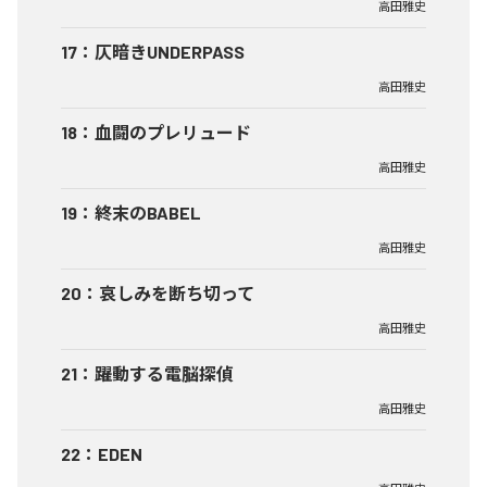
高田雅史
17
：
仄暗きUNDERPASS
高田雅史
18
：
血闘のプレリュード
高田雅史
19
：
終末のBABEL
高田雅史
20
：
哀しみを断ち切って
高田雅史
21
：
躍動する電脳探偵
高田雅史
22
：
EDEN