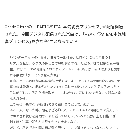
Candy Glitterの「HEART♡STEAL本気純真プリンセス」が配信開始
された。今回デジタル配信された楽曲は、「HEART♡STEAL本気純
真プリンセス」を含む全1曲となっている。
「インターネットの中なら、世界で一番可愛いヒロインにもなれるの！」

リアルな私は、クラスの隅っこで息を潜めてる、ただの地味で根暗な女子高
生。 だけど、PCの電源を入れてボイスチャットに繋げば、私は誰よりも愛さ
れる無敵の「ゲーミング魔法少女」！

正直、ゲームの腕前自体は全然上手くないよ？ でもそんなの関係ないの。大
事なのは愛嬌と、私を「守りたい」って思わせる魅力でしょ？ 男の子たちを上
手に転がして、勝利を掴み取る____これだって、私にしかできない立派な才能
なんだから。

__でもね、完璧な「お姫様」であり続けるのだって、命がけ。

ふと一人になった時、頭をよぎる「リアル・バーチャルの狭間」での焦り。チ
ヤホヤされ続ける努力や、すり減っていくリアルへの孤独。上を目指せば目
指すほど、裏で叩かれる恐怖だって大きくなる。

だけど、私を呼ぶ仲間の声が響く限り、ここで降りるつもりなんてサラサラ