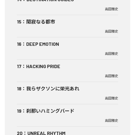
高田雅史
15
：
閑寂なる都市
高田雅史
16
：
DEEP EMOTION
高田雅史
17
：
HACKING PRIDE
高田雅史
18
：
我らザクソンに栄光あれ
高田雅史
19
：
刹那いハミングバード
高田雅史
20
：
UNREAL RHYTHM