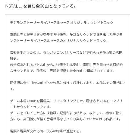
INSTALL」を含む全30曲となっている。
デジモンストーリー サイバースルゥース オリジナルサウンドトラック

電脳世界と現実世界が交差する物語を、多彩なサウンドで描き出したデジモ
ンストーリー サイバースルゥースのオリジナルサウンドトラック。

音楽を手がけたのは、ダンガンロンパシリーズなどで知られる作曲家の高田
雅史。

疾走感あふれるバトル曲から、物語を彩る楽曲、電脳世界を思わせる幻想的
なサウンドまで、作品の世界観を凝縮した全60曲で構成されています。

配信版は全60曲を30曲ずつ2作品に分けて収録しており、本作はその第2弾で
す。

ゲーム本編のBGMを再編集、リマスタリングした、聴き応えのあるコンプリ
ートサウンドトラックです。

ゲームをプレイした方には物語の記憶がよみがえる一枚として、初めて聴く
方にも、高田雅史が描く音楽世界をじっくり楽しんでいただける作品です。

電脳と現実が交わる時、僕らの物語が進化する。
