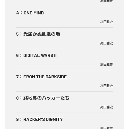
高田雅史
4
：
ONE MIND
高田雅史
5
：
光届かぬ乱脈の地
高田雅史
6
：
DIGITAL WARS II
高田雅史
7
：
FROM THE DARKSIDE
高田雅史
8
：
路地裏のハッカーたち
高田雅史
9
：
HACKER'S DIGNITY
高田雅史