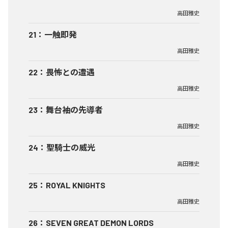
高田雅史
21
：
一触即発
高田雅史
22
：
畏怖との遭遇
高田雅史
23
：
舞台袖の先導者
高田雅史
24
：
聖騎士の威光
高田雅史
25
：
ROYAL KNIGHTS
高田雅史
26
：
SEVEN GREAT DEMON LORDS