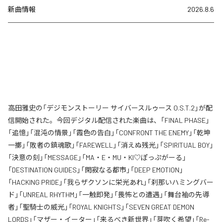
新曲情報
2026.8.6
高田雅史の「デジモンストーリー サイバースルゥース O.S.T.2」が配
信開始された。今回デジタル配信された楽曲は、「FINAL PHASE」
「追憶」「混沌の情景」「霞色の告白」「CONFRONT THE ENEMY」「乾坤
一擲」「敗者の鎮魂歌」「FAREWELL」「消えぬ残光」「SPIRITUAL BOY」
「決意の刻」「MESSAGE」「MA・E・MU・KI♡ぽっぷがーる」
「DESTINATION GUIDES」「閑寂なる都市」「DEEP EMOTION」
「HACKING PRIDE」「我らザクソンに栄光あれ」「刹那いハミングバー
ド」「UNREAL RHYTHM」「一触即発」「畏怖との遭遇」「舞台袖の先導
者」「聖騎士の威光」「ROYAL KNIGHTS」「SEVEN GREAT DEMON
LORDS」「マザー・イーター」「来るべき新世界」「芽吹く希望」「Re-