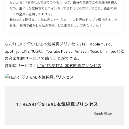
ないから！ 「青春なんて捨ててやるわ」って、自分の意志でこの修羅場を選ん
だの。生半可な気持ちでヒロインやってるわけじゃないってこと、画面の向
こうの全員に証明してあげる。

腕前なんて関係ない、私は私のやり方で、この世界のトップで輝き続けてみ
せる。 最強で最かわな私の覚悟、どこまでもついてきなさいな！
なお「
HEART♡STEAL本気純真プリンセス
」は、
Apple Music
、
Spotify
、
LINE MUSIC
、
YouTube Music
、
Amazon Music Unlimited
など
の音楽配信サービスで聴くことができる。
各配信サービス：
HEART♡STEAL本気純真プリンセス
1
：
HEART♡STEAL本気純真プリンセス
Candy Glitter