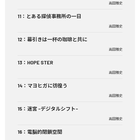
高田雅史
11
：
とある探偵事務所の一日
高田雅史
12
：
幕引きは一杯の珈琲と共に
高田雅史
13
：
HOPE STER
高田雅史
14
：
マヨヒガに彷徨う
高田雅史
15
：
迷宮 -デジタルシフト-
高田雅史
16
：
電脳的閉鎖空間