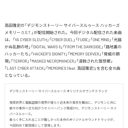
高田雅史の「デジモンストーリー サイバースルゥース ハッカーズ
メモリー O.S.T.」が配信開始された。今回デジタル配信された楽曲
は、「YA CYBER SLEUTH」「CYBER DUEL」「FUDIE」「ONE MIND」「光届
かぬ乱脈の地」「DIGITAL WARS II」「FROM THE DARKSIDE」「路地裏の
ハッカーたち」「HACKER'S DIGNITY」「MEMORY SERVER」「脅威の顕
現」「TERROR」「MASKED NECROMANCER」「浸蝕された理想郷」
「LAST CYBER ATTACK」「MEMORIES (feat. 高田雅史)」を含む全16曲
となっている。
デジモンストーリー サイバースルゥース オリジナルサウンドトラック

現実世界と電脳空間の境界が揺らぐ近未来の東京を舞台に、デジモンと共に
数々の事件へ立ち向かうサイバーパンク育成RPG、デジモンストーリー サイ
バースルゥース。

長らく手に入れることが難しかった本作のオリジナルサウンドトラックが、
今回初めて配信版として登場します。
