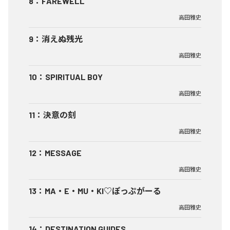
8
：
FAREWELL
高田雅史
9
：
消えぬ残光
高田雅史
10
：
SPIRITUAL BOY
高田雅史
11
：
決意の刻
高田雅史
12
：
MESSAGE
高田雅史
13
：
MA・E・MU・KI♡ぽっぷがーる
高田雅史
14
：
DESTINATION GUIDES