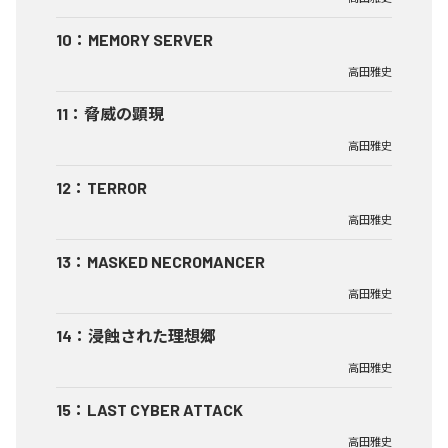
10
：
MEMORY SERVER
高田雅史
11
：
脅威の顕現
高田雅史
12
：
TERROR
高田雅史
13
：
MASKED NECROMANCER
高田雅史
14
：
浸蝕された理想郷
高田雅史
15
：
LAST CYBER ATTACK
高田雅史