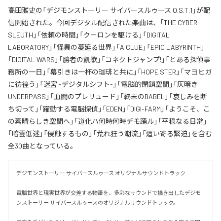
高田雅史の「デジモンストーリー サイバースルゥース O.S.T.1」が配
信開始された。今回デジタル配信された楽曲は、「THE CYBER
SLEUTH」「依頼の時間」「クーロンを駆ける」「DIGITAL
LABORATORY」「怪異の蔓延る世界」「A CLUE」「EPIC LABYRINTH」
「DIGITAL WARS」「勝者の凱歌」「コネクトジャンプ!」「とある探偵事
務所の一日」「幕引きは一杯の珈琲と共に」「HOPE STER」「マヨヒガ
に彷徨う」「迷宮 -デジタルシフト-」「電脳的閉鎖空間」「仄暗き
UNDERPASS」「血闘のプレリュード」「終末のBABEL」「哀しみを断
ち切って」「躍動する電脳探偵」「EDEN」「DIGI-FARM」「ようこそ、こ
の素晴らしき空間へ」「道化ハ何時何時デモ踊ル」「平穏なる日常」
「暗雲低迷」「侵蝕するもの」「荒れ狂う潮流」「這い寄る緊迫」を含む
全30曲となっている。
デジモンストーリー サイバースルゥース オリジナルサウンドトラック

電脳世界と現実世界が交差する物語を、多彩なサウンドで描き出したデジモ
ンストーリー サイバースルゥースのオリジナルサウンドトラック。
