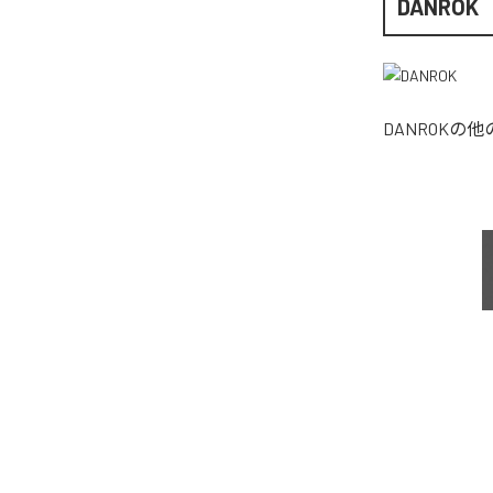
DANROK
DANROK
の他