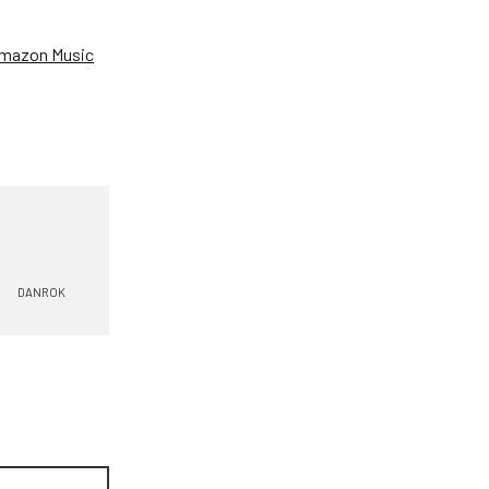
mazon Music
DANROK