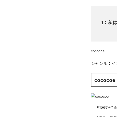
1
：
私は宇
cococoe
ジャンル：
イ
cococoe
お地蔵さんの優