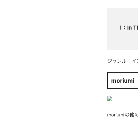
1
：
In T
ジャンル：
イ
moriumi
moriumi
の他