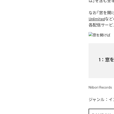
ば」を含む全
なお「
窓を開
Unlimited
など
各配信サービ
1
：
窓
Niibori Records
ジャンル：
イ