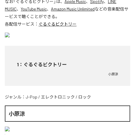
なお「
ぐるぐるビクトリー
」は、
Apple Music
、
Spotify
、
LINE
MUSIC
、
YouTube Music
、
Amazon Music Unlimited
などの音楽配信サ
ービスで聴くことができる。
各配信サービス：
ぐるぐるビクトリー
1
：
ぐるぐるビクトリー
小原涼
ジャンル：
J-Pop
/
エレクトロニック
/
ロック
小原涼