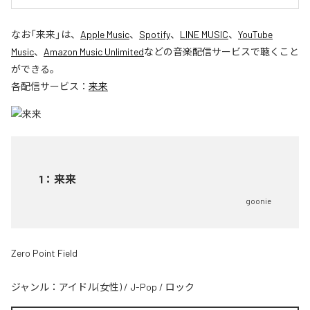
なお「
来来
」は、
Apple Music
、
Spotify
、
LINE MUSIC
、
YouTube
Music
、
Amazon Music Unlimited
などの音楽配信サービスで聴くこと
ができる。
各配信サービス：
来来
1
：
来来
goonie
Zero Point Field
ジャンル：
アイドル(女性)
/
J-Pop
/
ロック