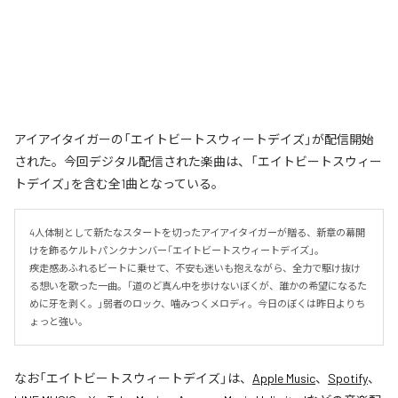
アイアイタイガーの「エイトビートスウィートデイズ」が配信開始
された。今回デジタル配信された楽曲は、「エイトビートスウィー
トデイズ」を含む全1曲となっている。
4人体制として新たなスタートを切ったアイアイタイガーが贈る、新章の幕開
けを飾るケルトパンクナンバー「エイトビートスウィートデイズ」。

疾走感あふれるビートに乗せて、不安も迷いも抱えながら、全力で駆け抜け
る想いを歌った一曲。「道のど真ん中を歩けないぼくが、誰かの希望になるた
めに牙を剥く。」弱者のロック、噛みつくメロディ。今日のぼくは昨日よりち
ょっと強い。
なお「
エイトビートスウィートデイズ
」は、
Apple Music
、
Spotify
、