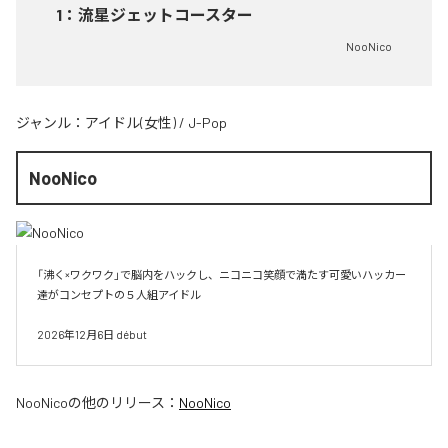
1
：
流星ジェットコースター
NooNico
ジャンル：
アイドル(女性)
/
J-Pop
NooNico
「沸く×ワクワク」で脳内をハックし、ニコニコ笑顔で満たす可愛いハッカー
達がコンセプトの５人組アイドル

2026年12月6日 début
NooNico
の他のリリース：
NooNico