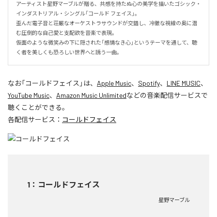
アーティスト星野マーブルが贈る、共感を持たぬ心の美学を描いたゴシック・
インダストリアル・シングル「コールド フェイス」。

歪んだ電子音と荘厳なオーケストラサウンドが交錯し、冷徹な視線の奥に潜
む圧倒的な自己愛と支配欲を音楽で表現。

仮面のような微笑みの下に隠された「感情なき心」というテーマを通して、聴
く者を美しくも恐ろしい世界へと誘う一曲。
なお「
コールドフェイス
」は、
Apple Music
、
Spotify
、
LINE MUSIC
、
YouTube Music
、
Amazon Music Unlimited
などの音楽配信サービスで
聴くことができる。
各配信サービス：
コールドフェイス
1
：
コールドフェイス
星野マーブル