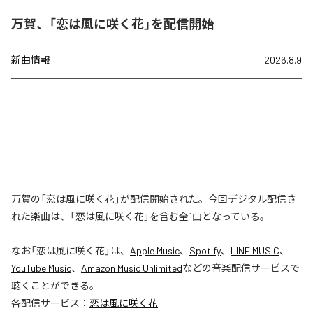
万賀、「恋は風に咲く花」を配信開始
新曲情報
2026.8.9
万賀の「恋は風に咲く花」が配信開始された。今回デジタル配信さ
れた楽曲は、「恋は風に咲く花」を含む全1曲となっている。
なお「
恋は風に咲く花
」は、
Apple Music
、
Spotify
、
LINE MUSIC
、
YouTube Music
、
Amazon Music Unlimited
などの音楽配信サービスで
聴くことができる。
各配信サービス：
恋は風に咲く花