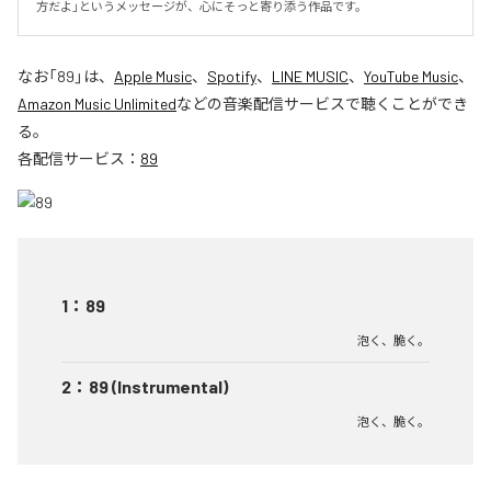
方だよ」というメッセージが、心にそっと寄り添う作品です。
なお「
89
」は、
Apple Music
、
Spotify
、
LINE MUSIC
、
YouTube Music
、
Amazon Music Unlimited
などの音楽配信サービスで聴くことができ
る。
各配信サービス：
89
1
：
89
泡く、脆く。
2
：
89 (Instrumental)
泡く、脆く。