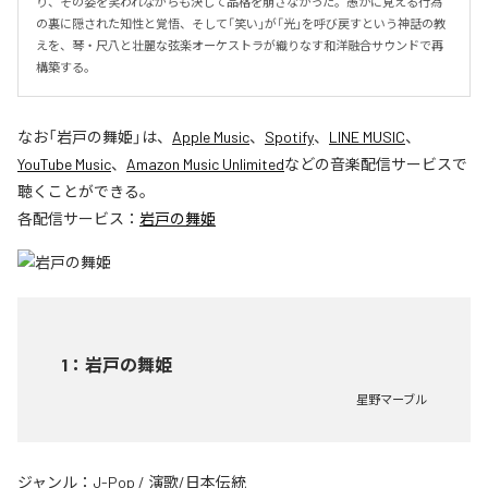
り、その姿を笑われながらも決して品格を崩さなかった。愚かに見える行為
の裏に隠された知性と覚悟、そして「笑い」が「光」を呼び戻すという神話の教
えを、琴・尺八と壮麗な弦楽オーケストラが織りなす和洋融合サウンドで再
構築する。
なお「
岩戸の舞姫
」は、
Apple Music
、
Spotify
、
LINE MUSIC
、
YouTube Music
、
Amazon Music Unlimited
などの音楽配信サービスで
聴くことができる。
各配信サービス：
岩戸の舞姫
1
：
岩戸の舞姫
星野マーブル
ジャンル：
J-Pop
/
演歌/日本伝統