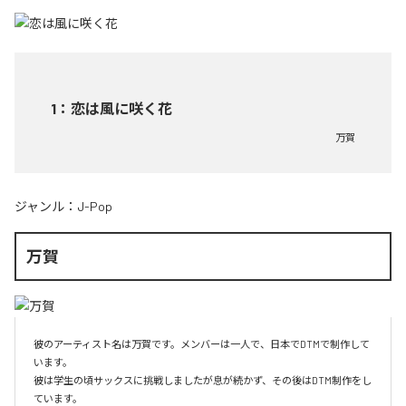
1
：
恋は風に咲く花
万賀
ジャンル：
J-Pop
万賀
彼のアーティスト名は万賀です。メンバーは一人で、日本でDTMで制作して
います。

彼は学生の頃サックスに挑戦しましたが息が続かず、その後はDTM制作をし
ています。
