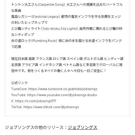
トントン大工さん (Carpenter Song): 大工さんへの感謝を込めたハートフル
な楽曲  

電設レガシー (Electrical Legacy): 都市の電気インフラを守る気概をエッジ
の利いたヒップホップで  

とび職シティライト (Tobi-shoku City Lights): 高所作業に携わるとび職の粋
なシティポップ  

水の道ロック (Plumbing Rock): 街に命の水を届ける水道インフラをパンク
で応援

現在日本語 英語 フランス語 ロシア語 スペイン語 ポルトガル語 ヒンディー語 
北京語 アラビア語 インドネシア語 ベトナム語など多言語でグローバルに発
信中です。街をつくるすべての働く人々へ今日も一日ご安全に！

公式リンク

TuneCore: https://www.tunecore.co.jp/artists/jobsongs

YouTube: https://www.youtube.com/@jobsongs.studio

X: https://x.com/jobsongs777

TikTok: https://www.tiktok.com/@jobsongs
ジョブソングス
の他のリリース：
ジョブソングス