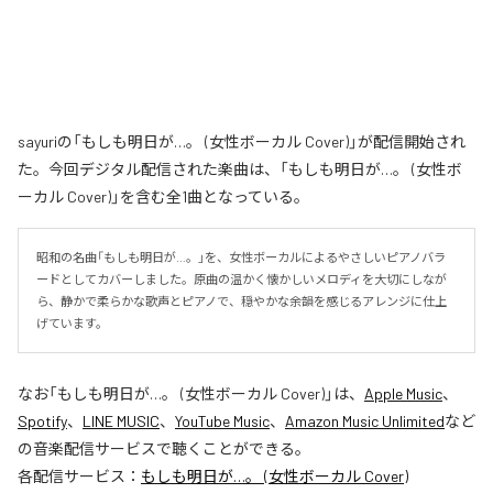
sayuriの「もしも明日が…。 (女性ボーカル Cover)」が配信開始され
た。今回デジタル配信された楽曲は、「もしも明日が…。 (女性ボ
ーカル Cover)」を含む全1曲となっている。
昭和の名曲「もしも明日が…。」を、女性ボーカルによるやさしいピアノバラ
ードとしてカバーしました。原曲の温かく懐かしいメロディを大切にしなが
ら、静かで柔らかな歌声とピアノで、穏やかな余韻を感じるアレンジに仕上
げています。
なお「
もしも明日が…。 (女性ボーカル Cover)
」は、
Apple Music
、
Spotify
、
LINE MUSIC
、
YouTube Music
、
Amazon Music Unlimited
など
の音楽配信サービスで聴くことができる。
各配信サービス：
もしも明日が…。 (女性ボーカル Cover)