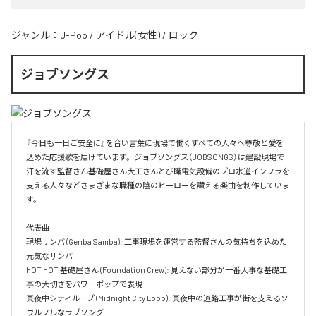
ジャンル：
J-Pop
/
アイドル(女性)
/
ロック
ジョブソングス
『今日も一日ご安全に』を合い言葉に現場で働くすべての人々へ尊敬と愛を
込めた応援歌を届けています。ジョブソングス（JOBSONGS）は建設現場で
汗を流す監督さん基礎屋さん大工さんとび職電気設備のプロ水道インフラを
支える人々などさまざまな職種の陰のヒーローを讃える楽曲を制作していま
す。

代表曲  

現場サンバ (Genba Samba): 工事現場を運営する監督さんの気持ちを込めた
元気なサンバ  

HOT HOT 基礎屋さん (Foundation Crew): 見えない部分が一番大事な基礎工
事の大切さをパワーポップで表現  

真夜中シティループ (Midnight City Loop): 真夜中の道路工事が街を支えるソ
ウルフルなラブソング  
