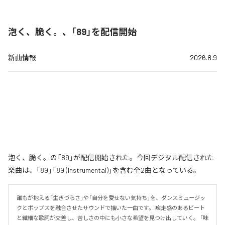
泡く、脆く。、「89」を配信開始
新曲情報
2026.8.9
泡く、脆く。の「89」が配信開始された。今回デジタル配信された
楽曲は、「89」「89 (Instrumental)」を含む全2曲となっている。
誰もが抱える「生きづらさ」や「自分を愛せない気持ち」を、ダンスミュージッ
クとポップスを融合させたサウンドで描いた一曲です。 疾走感のあるビート
と繊細な歌詞が交差し、苦しさの中にも小さな希望を見つけ出していく。 「味