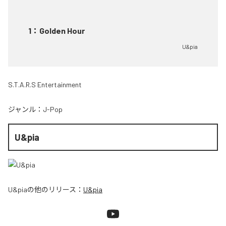
1
：
Golden Hour
U&pia
S.T.A.R.S Entertainment
ジャンル：
J-Pop
U&pia
U&pia
の他のリリース：
U&pia