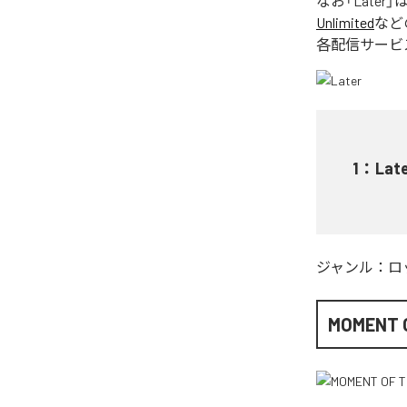
なお「
Later
」
Unlimited
など
各配信サービ
1
：
Lat
ジャンル：
ロ
MOMENT O