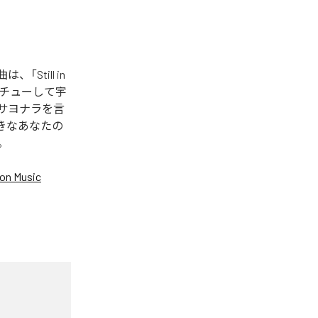
「Still in
してチューして宇
からサヨナラを言
好きなあなたの
。
on Music