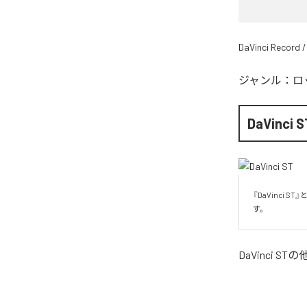
DaVinci Record /
ジャンル：
ロ
DaVinci S
『DaVinci
す。
DaVinci ST
の