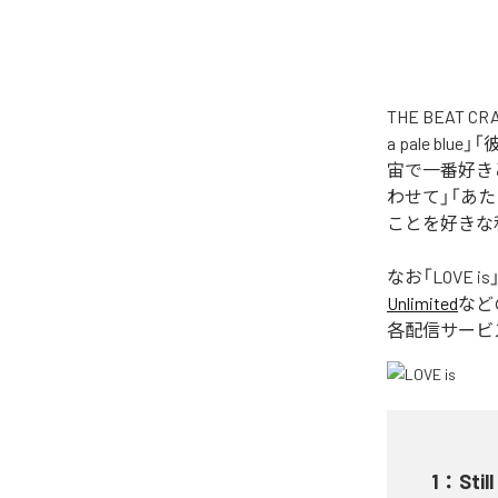
THE BEAT
a pale 
宙で一番好きと言
わせて」「あ
ことを好きな私
なお「
LOVE is
Unlimited
など
各配信サービ
1
：
Still