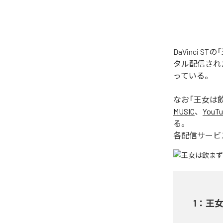
DaVinci 
タル配信された楽
っている。
なお「
王女は飲ま
MUSIC
、
YouTu
る。
各配信サービ
1
：
王女