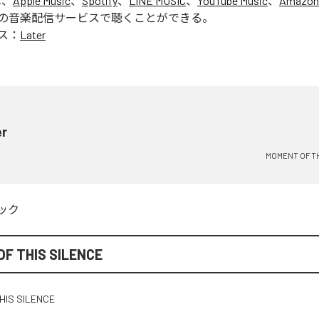
は、
Apple Music
、
Spotify
、
LINE MUSIC
、
YouTube Music
、
Amazon
の音楽配信サービスで聴くことができる。
ス：
Later
er
MOMENT OF TH
ック
F THIS SILENCE