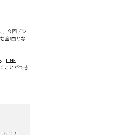
された。今回デジ
含む全1曲とな
y
、
LINE
くことができ
DaVinci ST