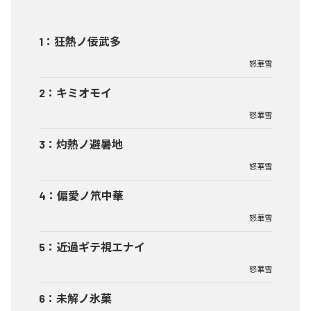
1
：
狂熱ノ佞武多
怒華雪
2
：
キミオモイ
怒華雪
3
：
灼熱ノ避暑地
怒華雪
4
：
偏愛ノ笊中華
怒華雪
5
：
近過ギテ視エナイ
怒華雪
6
：
未解ノ氷菓