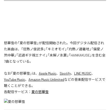
怒華雪の「夏の怒華雪」が配信開始された。今回デジタル配信され
た楽曲は、「狂熱ノ佞武多」「キミオモイ」「灼熱ノ避暑地」「偏愛ノ
笊中華」「近過ギテ視エナイ」「未解ノ氷菓」「HANKAKUSE」を含む全
7曲となっている。
なお「
夏の怒華雪
」は、
Apple Music
、
Spotify
、
LINE MUSIC
、
YouTube Music
、
Amazon Music Unlimited
などの音楽配信サービスで
聴くことができる。
各配信サービス：
夏の怒華雪