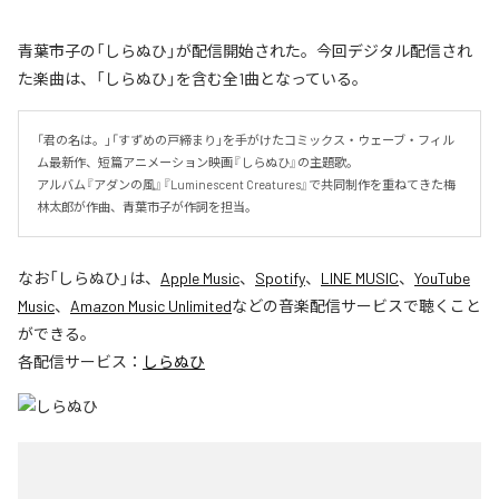
青葉市子の「しらぬひ」が配信開始された。今回デジタル配信され
た楽曲は、「しらぬひ」を含む全1曲となっている。
「君の名は。」「すずめの戸締まり」を手がけたコミックス・ウェーブ・フィル
ム最新作、短篇アニメーション映画『しらぬひ』の主題歌。

アルバム『アダンの風』『Luminescent Creatures』で共同制作を重ねてきた梅
林太郎が作曲、青葉市子が作詞を担当。
なお「
しらぬひ
」は、
Apple Music
、
Spotify
、
LINE MUSIC
、
YouTube
Music
、
Amazon Music Unlimited
などの音楽配信サービスで聴くこと
ができる。
各配信サービス：
しらぬひ