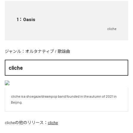
1
：
Oasis
cliche
ジャンル：
オルタナティブ
/
歌謡曲
cliche
cliche is a shoegaze/dreampop band founded in the autumn of 2021 in 
Beijing.
cliche
の他のリリース：
cliche