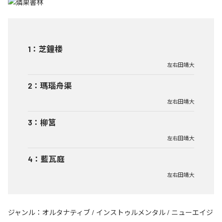
1
：
芝鐘楼
左右田靖大
2
：
瑪瑙舟渠
左右田靖大
3
：
柳筥
左右田靖大
4
：
藍瓦庭
左右田靖大
ジャンル：
オルタナティブ
/
インストゥルメンタル
/
ニューエイジ