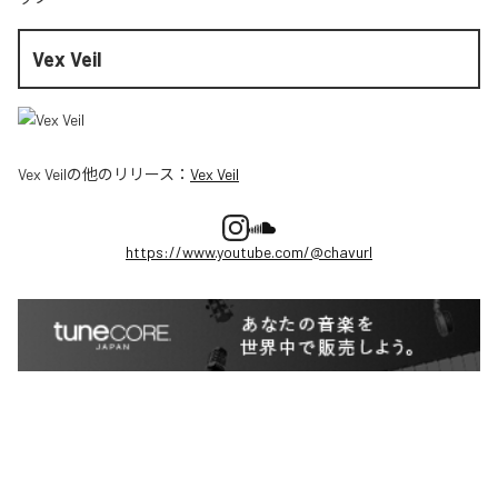
Vex Veil
Vex Veil
の他のリリース：
Vex Veil
https://www.youtube.com/@chavurl