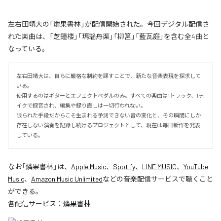
左右田靖大の「燐果書林」が配信開始された。今回デジタル配信さ
れた楽曲は、「芝鐘楼」「瑪瑙舟渠」「柳筥」「藍瓦庭」を含む全4曲と
なっている。
左右田靖大は、自らに厳格な制約を課すことで、新たな音楽表現を探求して
いる。

使用するのはギターとエフェクトペダルのみ。すべての楽曲は1トラック、1テ
イクで録音され、編集や録り直しは一切行われない。

限られた手段だからこそ生まれる予測できない音の変化と、その瞬間にしか
存在しない演奏を記録し続けるプロジェクトとして、現在は毎日新作を発表
している。
なお「
燐果書林
」は、
Apple Music
、
Spotify
、
LINE MUSIC
、
YouTube
Music
、
Amazon Music Unlimited
などの音楽配信サービスで聴くこと
ができる。
各配信サービス：
燐果書林