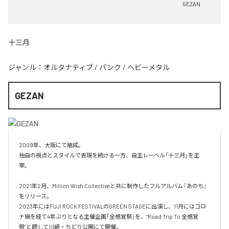
GEZAN
十三月
ジャンル：
オルタナティブ
/
パンク
/
ヘビーメタル
GEZAN
2009年、大阪にて結成。

独自の視点とスタイルで表現を続ける一方、自主レーベル「十三月」を主
宰。

2021年2月、Million Wish Collectiveと共に制作したフルアルバム『あのち』
をリリース。

2023年にはFUJI ROCK FESTIVALのGREEN STAGEに出演し、11月にはコロ
ナ禍を経て4年ぶりとなる主催企画「全感覚祭」を、“Road Trip To 全感覚
祭”と題して川崎・ちどり公園にて開催。
