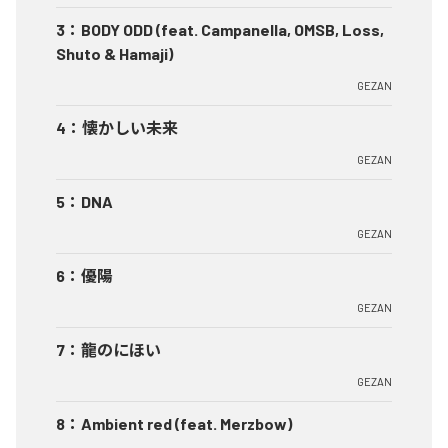
3
：
BODY ODD (feat. Campanella, OMSB, Loss,
Shuto & Hamaji)
GEZAN
4
：
懐かしい未来
GEZAN
5
：
DNA
GEZAN
6
：
優陽
GEZAN
7
：
龍のにほい
GEZAN
8
：
Ambient red (feat. Merzbow)