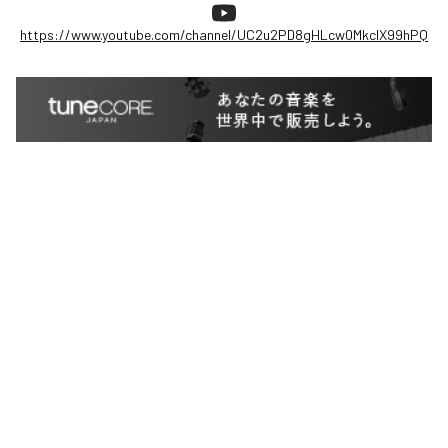
https://www.youtube.com/channel/UC2u2PD8gHLcw0MkclX99hPQ