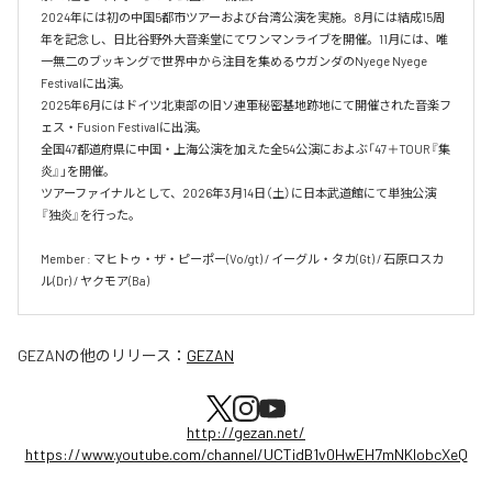
2024年には初の中国5都市ツアーおよび台湾公演を実施。8月には結成15周
年を記念し、日比谷野外大音楽堂にてワンマンライブを開催。11月には、唯
一無二のブッキングで世界中から注目を集めるウガンダのNyege Nyege 
Festivalに出演。

2025年6月にはドイツ北東部の旧ソ連軍秘密基地跡地にて開催された音楽フ
ェス・Fusion Festivalに出演。

全国47都道府県に中国・上海公演を加えた全54公演におよぶ「47＋TOUR『集
炎』」を開催。

ツアーファイナルとして、2026年3月14日（土）に日本武道館にて単独公演
『独炎』を行った。

Member : マヒトゥ・ザ・ピーポー(Vo/gt) / イーグル・タカ(Gt) / 石原ロスカ
ル(Dr) / ヤクモア(Ba)
GEZAN
の他のリリース：
GEZAN
http://gezan.net/
https://www.youtube.com/channel/UCTidB1v0HwEH7mNKlobcXeQ