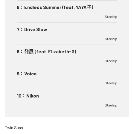
6
：
Endless Summer (feat. YAYA子)
Steelsip
7
：
Drive Slow
Steelsip
8
：
発展 (feat. Elizabeth-G)
Steelsip
9
：
Voice
Steelsip
10
：
Nikon
Steelsip
Twin Suns