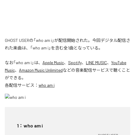
GHOST USERの「who am i」が配信開始された。今回デジタル配信さ
れた楽曲は、「who am i」を含む全1曲となっている。
なお「
who am i
」は、
Apple Music
、
Spotify
、
LINE MUSIC
、
YouTube
Music
、
Amazon Music Unlimited
などの音楽配信サービスで聴くこと
ができる。
各配信サービス：
who am i
1
：
who am i