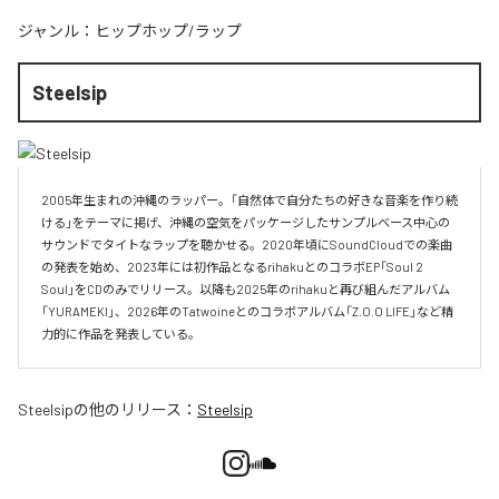
ジャンル：
ヒップホップ/ラップ
Steelsip
2005年生まれの沖縄のラッパー。「自然体で自分たちの好きな音楽を作り続
ける」をテーマに掲げ、沖縄の空気をパッケージしたサンプルベース中心の
サウンドでタイトなラップを聴かせる。2020年頃にSoundCloudでの楽曲
の発表を始め、2023年には初作品となるrihakuとのコラボEP「Soul 2 
Soul」をCDのみでリリース。以降も2025年のrihakuと再び組んだアルバム
「YURAMEKI」、2026年のTatwoineとのコラボアルバム「Z.O.O LIFE」など精
力的に作品を発表している。
Steelsip
の他のリリース：
Steelsip