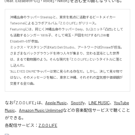
(feat. Elizabeth-G)」「Voice」「Nikon」を含む全10曲となっている。
沖縄出身のラッパー Steelsipと、東京を拠点に活動するビートメイカー 
Tatwoineによるコラボアルバム 『Z.O.O LIFE』 がリリース。

Featuringには、同じく沖縄出身のラッパー Deey、DJユニット「凸凹」として
も活動するシンガー YAYA子、そして埼玉・戸田をREPするFLOW者 
Elizabeth-Gが参加。

ミックス・マスタリングはKat'z Deli Studio、アートワークは$hirawが担当。

さまざまなバックグラウンドを持つ人々が集まり、交わる混沌とした世界
は、まるで動物園のよう。そんな現代を『Z.O.O LIFE』というタイトルに落と
し込んだ。

"ALL EYES ON ME"――ラッパーは常に見られる存在だ。しかし、決して見せ物で
はない。そのメッセージを軸に、東京と沖縄、それぞれの空気感や価値観が
交差する全10曲。
なお「
Z.O.O LIFE
」は、
Apple Music
、
Spotify
、
LINE MUSIC
、
YouTube
Music
、
Amazon Music Unlimited
などの音楽配信サービスで聴くこと
ができる。
各配信サービス：
Z.O.O LIFE