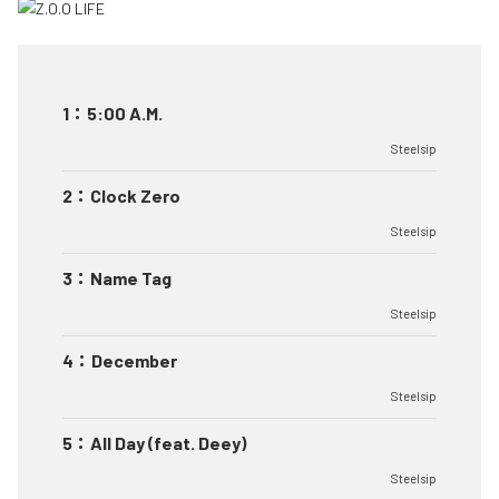
1
：
5:00 A.M.
Steelsip
2
：
Clock Zero
Steelsip
3
：
Name Tag
Steelsip
4
：
December
Steelsip
5
：
All Day (feat. Deey)
Steelsip