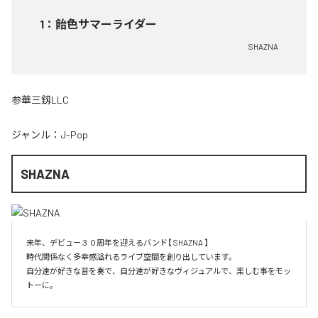
1
：
飴色サマーライダー
SHAZNA
参華三釼LLC
ジャンル：
J-Pop
SHAZNA
来年、デビュー３０周年を迎えるバンド【 SHAZNA 】

時代関係なく多幸感溢れるライブ空間を創り出しています。

自分達が好きな音を奏で、自分達が好きなヴィジュアルで、楽しむ事をモッ