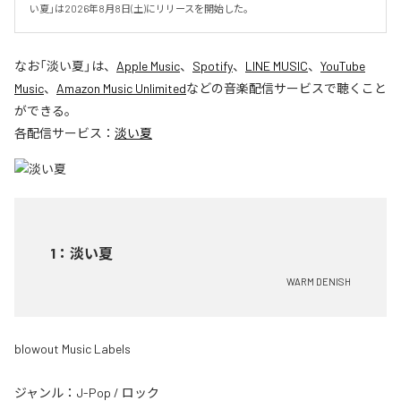
い夏」は2026年8月8日(土)にリリースを開始した。
なお「
淡い夏
」は、
Apple Music
、
Spotify
、
LINE MUSIC
、
YouTube
Music
、
Amazon Music Unlimited
などの音楽配信サービスで聴くこと
ができる。
各配信サービス：
淡い夏
1
：
淡い夏
WARM DENISH
blowout Music Labels
ジャンル：
J-Pop
/
ロック