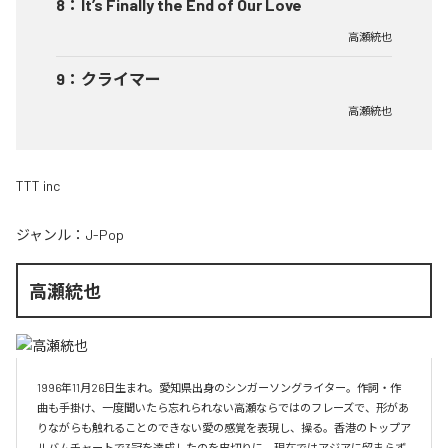
8
：
It’s Finally the End of Our Love
高瀬統也
9
：
クライマー
高瀬統也
TTT inc
ジャンル：
J-Pop
高瀬統也
1996年11月26日生まれ。愛知県出身のシンガーソングライター。作詞・作
曲も手掛け、一度聞いたら忘れられない高瀬ならではのフレーズで、形があ
りながらも触れることのできない愛の感覚を表現し、操る。香港のトップア
ルバムチャートで3冠を達成したのを皮切りに、現在ではアジアに留まらず