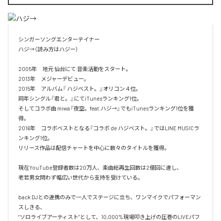
シンガーソングエンターテイナー

ハジ→（読み方はハジー）

2005年　地元 仙台にて 音楽活動をスタート。

2013年　メジャーデビュー。

2015年　アルバム『 ハジベスト。』オリコン４位。

同年シングル『君と。』にてiTunesランキング1位。

そしてコラボ曲 miwa『夜空。feat.ハジ→』でもiTunesランキング1位を獲
得。

2016年　コラボベストとなる『コラボ de ハジベスト。』ではLINE MUSICラ
ンキング1位。

リリース作品は配信チャートを中心に数々のタイトルを獲得。

現在YouTube登録者数は20万人、楽曲総再生回数は2億回に達し、

老若男女問わず幅広い世代から支持を受けている。 

back DJとの連携のみで一人でステージに立ち、ワンマイクでパフォーマン
スしきる、

“ソロライブアーティスト”として、10,000%現場叩き上げの圧巻のLIVEパフ