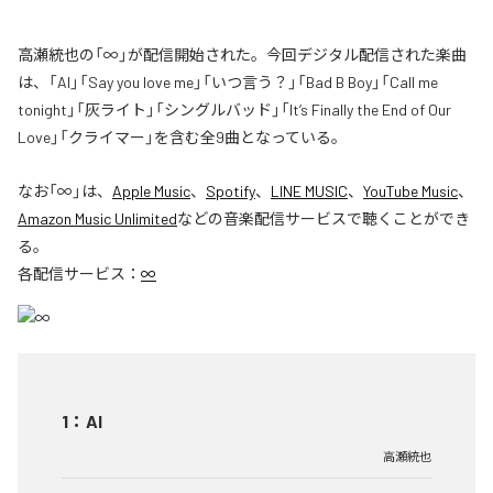
高瀬統也の「∞」が配信開始された。今回デジタル配信された楽曲
は、「AI」「Say you love me」「いつ言う？」「Bad B Boy」「Call me
tonight」「灰ライト」「シングルバッド」「It’s Finally the End of Our
Love」「クライマー」を含む全9曲となっている。
なお「
∞
」は、
Apple Music
、
Spotify
、
LINE MUSIC
、
YouTube Music
、
Amazon Music Unlimited
などの音楽配信サービスで聴くことができ
る。
各配信サービス：
∞
1
：
AI
高瀬統也