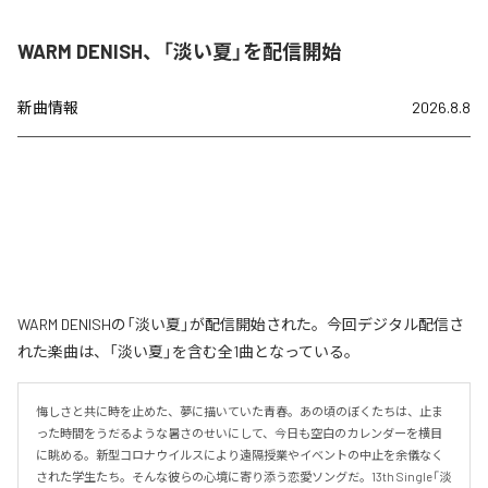
WARM DENISH、「淡い夏」を配信開始
新曲情報
2026.8.8
WARM DENISHの「淡い夏」が配信開始された。今回デジタル配信さ
れた楽曲は、「淡い夏」を含む全1曲となっている。
悔しさと共に時を止めた、夢に描いていた青春。あの頃のぼくたちは、止ま
った時間をうだるような暑さのせいにして、今日も空白のカレンダーを横目
に眺める。新型コロナウイルスにより遠隔授業やイベントの中止を余儀なく
された学生たち。そんな彼らの心境に寄り添う恋愛ソングだ。13th Single「淡