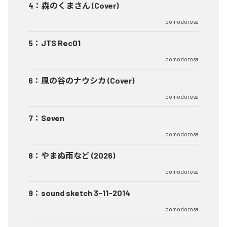
4
：
森のくまさん (Cover)
pomodorosa
5
：
JTS Rec01
pomodorosa
6
：
風の谷のナウシカ (Cover)
pomodorosa
7
：
Seven
pomodorosa
8
：
やまぬ雨など (2026)
pomodorosa
9
：
sound sketch 3-11-2014
pomodorosa