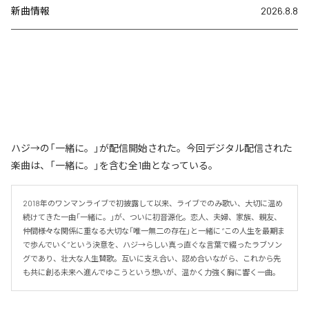
新曲情報
2026.8.8
ハジ→の「一緒に。」が配信開始された。今回デジタル配信された
楽曲は、「一緒に。」を含む全1曲となっている。
2018年のワンマンライブで初披露して以来、ライブでのみ歌い、大切に温め
続けてきた一曲「一緒に。」が、ついに初音源化。恋人、夫婦、家族、親友、
仲間――様々な関係に重なる大切な「唯一無二の存在」と一緒に “この人生を最期ま
で歩んでいく”という決意を、ハジ→らしい真っ直ぐな言葉で綴ったラブソン
グであり、壮大な人生賛歌。互いに支え合い、認め合いながら、これから先
も共に創る未来へ進んでゆこうという想いが、温かく力強く胸に響く一曲。