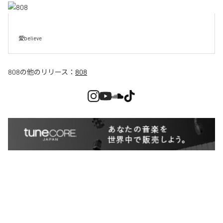
愛believe
808
の他のリリース：
808