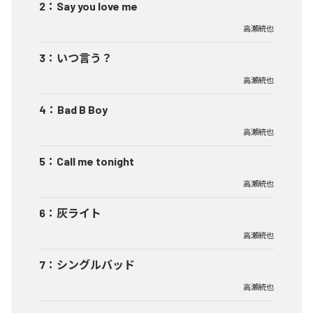
2
：
Say you love me
高瀬統也
3
：
いつ言う？
高瀬統也
4
：
Bad B Boy
高瀬統也
5
：
Call me tonight
高瀬統也
6
：
灰ライト
高瀬統也
7
：
シングルバッド
高瀬統也