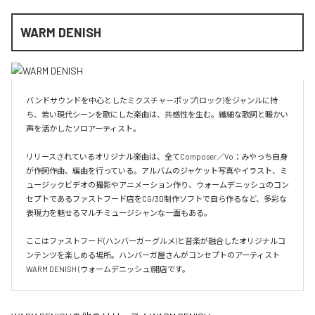
WARM DENISH
バンドサウンドを中心としたミクスチャーポップ(ロック)をジャンルに持
ち、若い現代シーンを歌にした楽曲は、共感性を生む。繊細な歌詞と暖かい
声を活かしたソロアーティスト。

リリースされているオリジナル楽曲は、全てComposer／Vo：みやっち自身
が作詞作曲、編曲を行っている。アルバムのジャケット写真やイラスト、ミ
ュージックビデオの撮影やアニメーション作り、ウォームデニッシュのコン
セプトであるファストフード店をCG/3D制作ソフトで自ら作るなど、多彩な
表現力を魅せるマルチミュージシャンな一面もある。

ここはファストフード(ハンバーガーグルメ)と音楽が融合したオリジナルコ
ンテンツを楽しめる場所。ハンバーガ屋さんがコンセプトのアーティスト
WARM DENISH (ウォームデニッシュ)開店です。