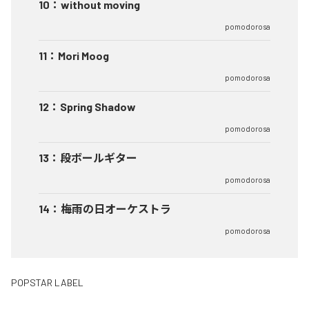
10
：
without moving
pomodorosa
11
：
Mori Moog
pomodorosa
12
：
Spring Shadow
pomodorosa
13
：
段ボールギター
pomodorosa
14
：
梅雨の日オーケストラ
pomodorosa
POPSTAR LABEL