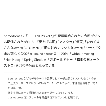
pomodorosaの「LEFTOVERS Vol.3」が配信開始された。今回デジタ
ル配信された楽曲は、「春を呼ぶ雨」「アスタラ」「曇天」「森のくま
さん (Cover)」「JTS Rec01」「風の谷のナウシカ (Cover)」「Seven」「や
まぬ雨など (2026)」「sound sketch 3-11-2014」「without moving」
「Mori Moog」「Spring Shadow」「段ボールギター」「梅雨の日オーケ
ストラ」を含む全14曲となっている。
SoundCloudなどでデモやテスト音源として一部公開されていたものの今ま
で正式なリリースにはなっていなかったレアトラック、未発表音源をまとめた
もの第三弾。

春から夏にかけて季節感のあるオーダーになっています。

pomodorosaコンプリートを目指すコアなファンは必聴です。