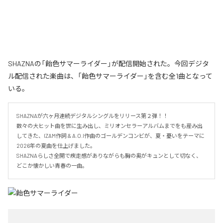
SHAZNAの「飴色サマーライダー」が配信開始された。今回デジタ
ル配信された楽曲は、「飴色サマーライダー」を含む全1曲となって
いる。
SHAZNAが六ヶ月連続デジタルシングルをリリース第２弾！！

数々の大ヒット曲を世に生み出し、ミリオンセラーアルバムまでをも産み出
してきた、IZAM作詞 & A.O.I作曲のゴールデンコンビが、夏・憂いをテーマに
2026年の夏曲を仕上げました。

SHAZNAらしさ全開で疾走感がありながらも胸の奥がキュンとして切なく、
どこか懐かしい青春の一曲。