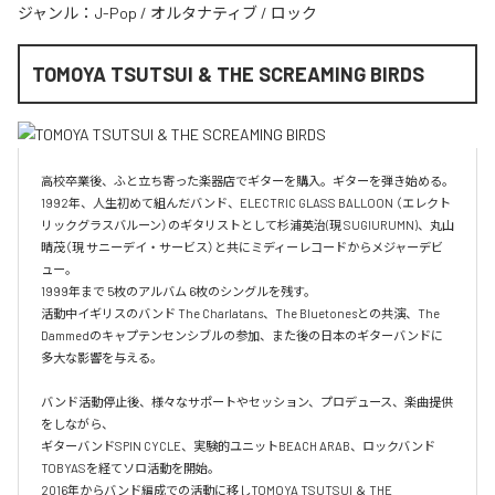
ジャンル：
J-Pop
/
オルタナティブ
/
ロック
TOMOYA TSUTSUI & THE SCREAMING BIRDS
高校卒業後、ふと立ち寄った楽器店でギターを購入。ギターを弾き始める。

1992年、人生初めて組んだバンド、ELECTRIC GLASS BALLOON （エレクト
リックグラスバルーン）のギタリストとして杉浦英治(現 SUGIURUMN)、丸山
晴茂（現 サニーデイ・サービス）と共にミディーレコードからメジャーデビ
ュー。

1999年まで 5枚のアルバム 6枚のシングルを残す。

活動中イギリスのバンド The Charlatans、The Bluetonesとの共演、The 
Dammedのキャプテンセンシブルの参加、また後の日本のギターバンドに
多大な影響を与える。

バンド活動停止後、様々なサポートやセッション、プロデュース、楽曲提供
をしながら、

ギターバンドSPIN CYCLE、実験的ユニットBEACH ARAB、ロックバンド
TOBYASを経てソロ活動を開始。

2016年からバンド編成での活動に移しTOMOYA TSUTSUI ＆ THE 