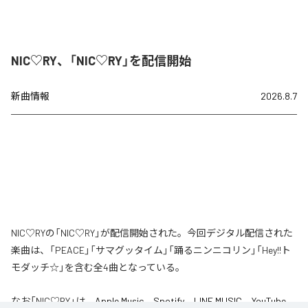
NIC♡RY、「NIC♡RY」を配信開始
新曲情報
2026.8.7
NIC♡RYの「NIC♡RY」が配信開始された。今回デジタル配信された
楽曲は、「PEACE」「サマグッタイム」「踊るニンニコリン」「Hey!!ト
モダッチ☆」を含む全4曲となっている。
なお「
NIC♡RY
」は、
Apple Music
、
Spotify
、
LINE MUSIC
、
YouTube