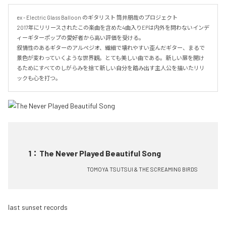
ex - Electric Glass Balloon のギタリスト 筒井朋哉のプロジェクト

2017年にリリースされたこの楽曲を含めた4曲入りEPは内外を問わないインデ
ィーギターポップの愛好者から高い評価を受ける。

叙情性のあるギターのアルペジオ、繊細で壊れやすい歪んだギター、まるで
景色が変わっていくような世界観。とても美しい曲である。新しい扉を開け
るためにすべてのしがらみを捨て新しい自分を踏み出す主人公を描いたリリ
ックも心を打つ。
1
：
The Never Played Beautiful Song
TOMOYA TSUTSUI & THE SCREAMING BIRDS
last sunset records