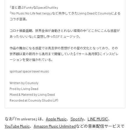
「音と遊ぶFunkyなSpaceShuttle」

「No Music No Life feat.twigy」など共作してきたLiving DeadとCoumolyによる
コラボ音源。

コロナ禍最盛期、世界全体が身動きとれない環境の中「どこかにこんな惑星が
あったらいいな」と空想し作ったSFミュージック。

作品の舞台になる惑星では真言宗の思想がその星の文化となっており、その
世界観は夏の新月から満月まで開催していた【パサール満月祭】にインスピレ
ーションを受け描かれている。

spiritual space travel music

Written by Coumoly

Prod by Living Dead

Mixed & Matered by Living Dead

Recorded at Coumoly.Studio (JP)
なお「
I'm universe
」は、
Apple Music
、
Spotify
、
LINE MUSIC
、
YouTube Music
、
Amazon Music Unlimited
などの音楽配信サービスで