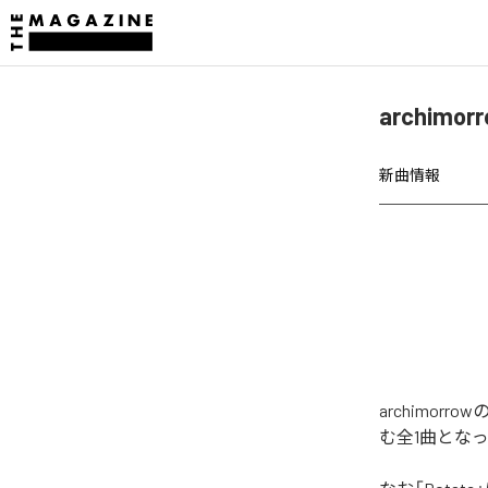
archimo
新曲情報
archimor
む全1曲とな