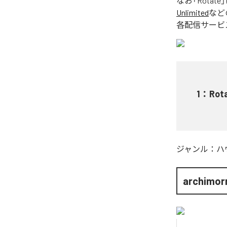
なお「
Rotate
Unlimited
など
各配信サービ
1
：
Rot
ジャンル：
ハ
archimor