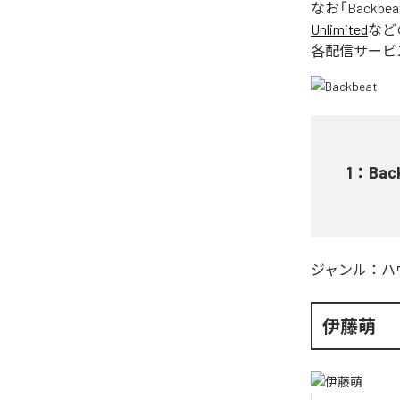
なお「
Backbea
Unlimited
など
各配信サービ
1
：
Bac
ジャンル：
ハ
伊藤萌