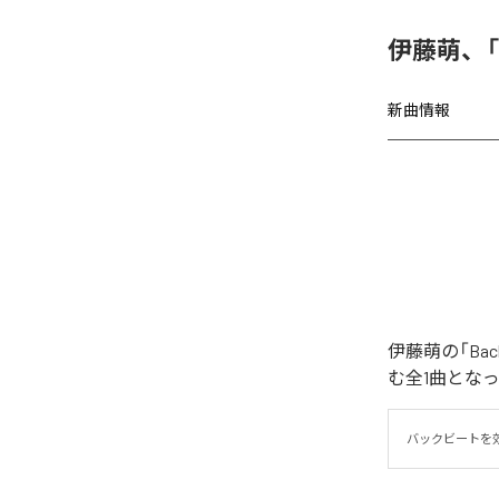
伊藤萌、「B
新曲情報
伊藤萌の「Ba
む全1曲とな
バックビートを