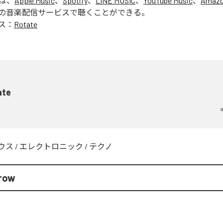
」は、
Apple Music
、
Spotify
、
LINE MUSIC
、
YouTube Music
、
Amazo
の音楽配信サービスで聴くことができる。
ス：
Rotate
ate
ウス
/
エレクトロニック
/
テクノ
row