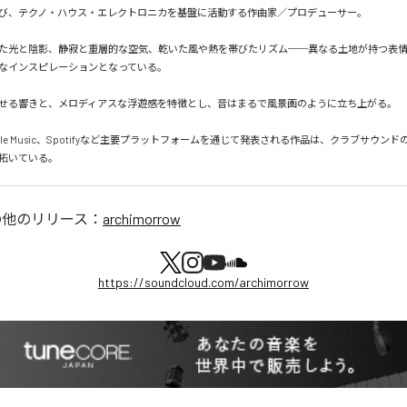
び、テクノ・ハウス・エレクトロニカを基盤に活動する作曲家／プロデューサー。

た光と陰影、静寂と重層的な空気、乾いた風や熱を帯びたリズム──異なる土地が持つ表
なインスピレーションとなっている。

せる響きと、メロディアスな浮遊感を特徴とし、音はまるで風景画のように立ち上がる。

Apple Music、Spotifyなど主要プラットフォームを通じて発表される作品は、クラブサウン
拓いている。
の他のリリース：
archimorrow
https://soundcloud.com/archimorrow