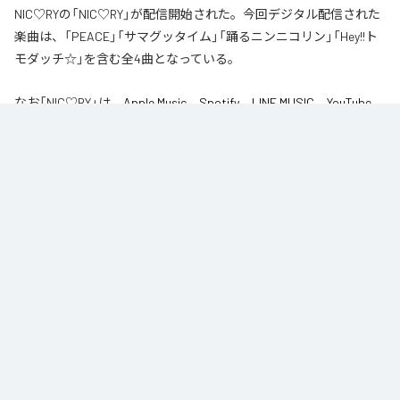
NIC♡RYの「NIC♡RY」が配信開始された。今回デジタル配信された
楽曲は、「PEACE」「サマグッタイム」「踊るニンニコリン」「Hey!!ト
モダッチ☆」を含む全4曲となっている。
なお「
NIC♡RY
」は、
Apple Music
、
Spotify
、
LINE MUSIC
、
YouTube
Music
、
Amazon Music Unlimited
などの音楽配信サービスで聴くこと
ができる。
各配信サービス：
NIC♡RY
1
：
PEACE
NIC♡RY
2
：
サマグッタイム
NIC♡RY