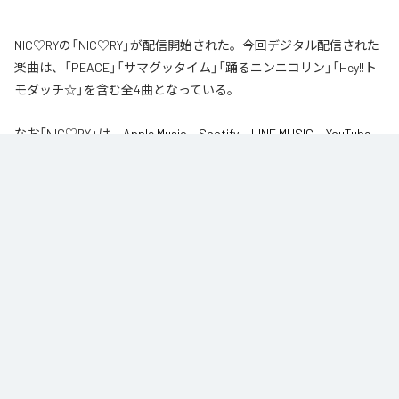
NIC♡RYの「NIC♡RY」が配信開始された。今回デジタル配信された
楽曲は、「PEACE」「サマグッタイム」「踊るニンニコリン」「Hey!!ト
モダッチ☆」を含む全4曲となっている。
なお「
NIC♡RY
」は、
Apple Music
、
Spotify
、
LINE MUSIC
、
YouTube
Music
、
Amazon Music Unlimited
などの音楽配信サービスで聴くこと
ができる。
各配信サービス：
NIC♡RY
1
：
PEACE
NIC♡RY
2
：
サマグッタイム