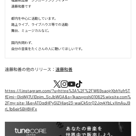
福島県出身　シンガーソングライター

遠藤和善です

都内を中心に活動しています。

路上ライブ、ライブハウス等での活動

舞台、ミュージカルなど。

国内外問わず、

自分の音楽をたくさんの人に聴いてほしいです。
遠藤和善
の他のリリース：
遠藤和善
https://l.instagram.com/?u=https%3A%2F%2FW69saojrXbhYufr5T
fEjmi--0lqWjl7U1Dpim_ScJbWGA&s=1kazuyoshi010625.wixsite.com%
2Fmy-site-1&e=ATOqdHPySlZHlag23-waiCk5trQ2JqykYbLvXmAuJ9
rL1b6eir5BH8HFx